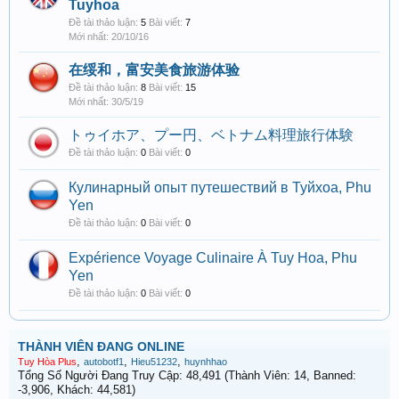
Tuyhoa
Đề tài thảo luận:
5
Bài viết:
7
20/10/16
在绥和，富安美食旅游体验
Đề tài thảo luận:
8
Bài viết:
15
30/5/19
トゥイホア、プー円、ベトナム料理旅行体験
Đề tài thảo luận:
0
Bài viết:
0
Кулинарный опыт путешествий в Туйхоа, Phu
Yen
Đề tài thảo luận:
0
Bài viết:
0
Expérience Voyage Culinaire À Tuy Hoa, Phu
Yen
Đề tài thảo luận:
0
Bài viết:
0
THÀNH VIÊN ĐANG ONLINE
,
,
,
Tuy Hòa Plus
autobotf1
Hieu51232
huynhhao
Tổng Số Người Đang Truy Cập: 48,491 (Thành Viên: 14, Banned:
-3,906, Khách: 44,581)