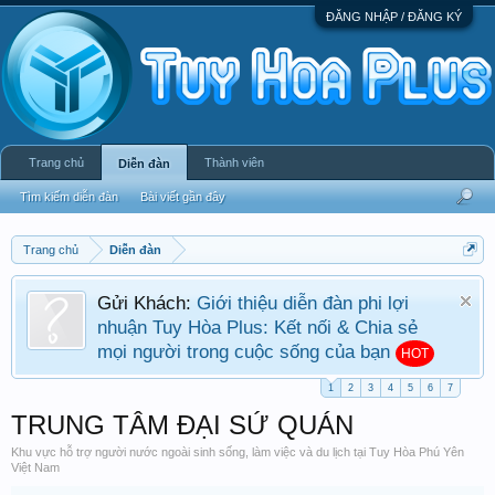
ĐĂNG NHẬP / ĐĂNG KÝ
Trang chủ
Thành viên
Diễn đàn
Tìm kiếm diễn đàn
Bài viết gần đây
Trang chủ
Diễn đàn
Gửi Khách:
Giới thiệu diễn đàn phi lợi
nhuận Tuy Hòa Plus: Kết nối & Chia sẻ
mọi người trong cuộc sống của bạn
HOT
1
2
3
4
5
6
7
TRUNG TÂM ĐẠI SỨ QUÁN
Khu vực hỗ trợ người nước ngoài sinh sống, làm việc và du lịch tại Tuy Hòa Phú Yên
Việt Nam