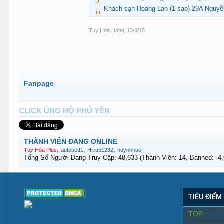
Khách sạn Hoàng Lan (1 sao) 29A Nguyễ
Tuy Hòa Hotel
,
13/3/15
Fanpage
CLICK ỦNG HỘ PHÚ YÊN
THÀNH VIÊN ĐANG ONLINE
,
,
,
Tuy Hòa Plus
autobotf1
Hieu51232
huynhhao
Tổng Số Người Đang Truy Cập: 48,633 (Thành Viên: 14, Banned: -4,0
TIÊU ĐIỂM
TOP
T