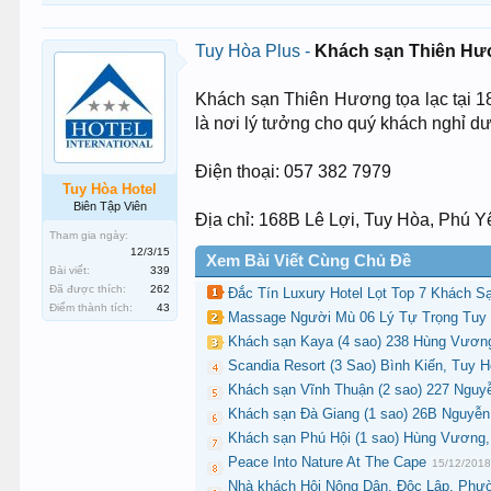
Tuy Hòa Plus -
Khách sạn Thiên H
Khách sạn Thiên Hương tọa lạc tại 186
là nơi lý tưởng cho quý khách nghỉ d
Điện thoại: 057 382 7979
Tuy Hòa Hotel
Biên Tập Viên
Địa chỉ: 168B Lê Lợi, Tuy Hòa, Phú Y
Tham gia ngày:
12/3/15
Xem Bài Viết Cùng Chủ Đề
Bài viết:
339
Đã được thích:
262
Đắc Tín Luxury Hotel Lọt Top 7 Khách S
Điểm thành tích:
43
Massage Người Mù 06 Lý Tự Trọng Tuy 
Khách sạn Kaya (4 sao) 238 Hùng Vươn
Scandia Resort (3 Sao) Bình Kiến, Tuy 
Khách sạn Vĩnh Thuận (2 sao) 227 Nguy
Khách sạn Đà Giang (1 sao) 26B Nguyễn
Khách sạn Phú Hội (1 sao) Hùng Vương,
Peace Into Nature At The Cape
15/12/201
Nhà khách Hội Nông Dân, Độc Lập, Phư