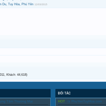
n Du, Tuy Hòa, Phú Yên
12/03/2015
11, Khách: 44,618)
ĐỐI TÁC
rung Tâm Thương Mại
HOT
PhuYenTuyHoa.com