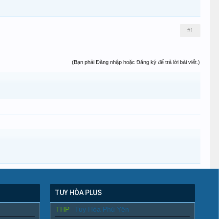
#1
(Bạn phải Đăng nhập hoặc Đăng ký để trả lời bài viết.)
TUY HÒA PLUS
THP
Tuy Hòa Phú Yên