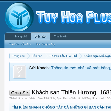
Trang chủ
Thành viên
Diễn đàn
Tìm kiếm diễn đàn
Bài viết gần đây
Trang chủ
Diễn đàn
TRUNG TÂM GIẢI TRÍ
Khách Sạn, Nhà Nghỉ
Gửi Khách:
Thông tin mới nhất về mặt bằng, 
Khách sạn Thiên Hương, 168B
Chia Sẻ
Thảo luận trong '
Khách Sạn, Nhà Nghỉ, Spa, Resort
' bắt đầu bởi
Tuy Hòa Hotel
,
13/3
TÌM KIẾM NHANH CHÓNG TẤT CẢ NHỮNG GÌ BẠN CẦN TẠI