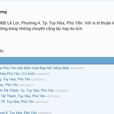
ương
B Lê Lợi, Phường 4, Tp. Tuy Hòa, Phú Yên. Với vị trí thuận lợi
ưỡng trong những chuyến công tác hay du lịch.
ên
ạn Phú Yên Gần Biển View Đẹp Nổi Tiếng Nhất
26/05/2023
Hoà Phú Yên ( Có Ảnh)
03/09/2022
g, Tuy Hoà, Phú Yên
12/03/2015
Hòa, Phú Yên
14/07/2015
ễn Tất Thành, Tp. Tuy Hòa, Phú Yên
12/03/2015
 Tất Thành, Tuy Hòa, Phú Yên
12/03/2015
 TP. Tuy Hòa, Phú Yên
12/03/2015
8
ờng 9, Tuy Hòa, Phú Yên
12/03/2015