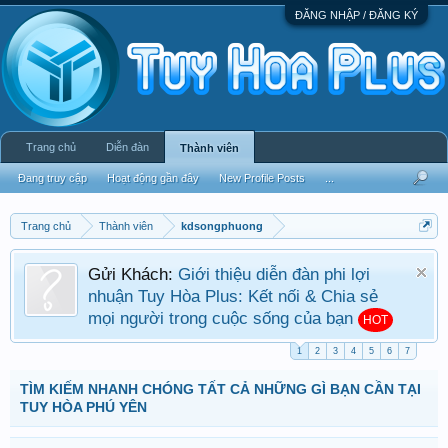
ĐĂNG NHẬP / ĐĂNG KÝ
Trang chủ
Diễn đàn
Thành viên
Đang truy cập
Hoạt động gần đây
New Profile Posts
...
Trang chủ
Thành viên
kdsongphuong
Gửi Khách:
Giới thiệu diễn đàn phi lợi
nhuận Tuy Hòa Plus: Kết nối & Chia sẻ
mọi người trong cuộc sống của bạn
HOT
1
2
3
4
5
6
7
TÌM KIẾM NHANH CHÓNG TẤT CẢ NHỮNG GÌ BẠN CẦN TẠI
TUY HÒA PHÚ YÊN