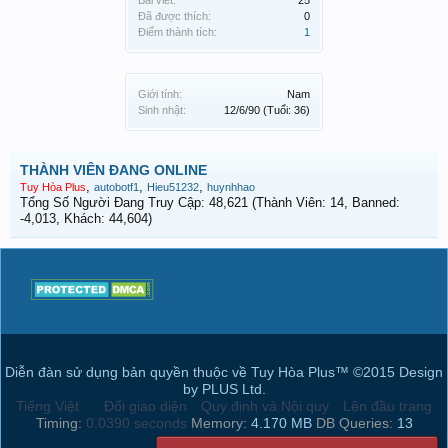
Bài viết:
25
Đã được thích:
0
Điểm thành tích:
1
Giới tính:
Nam
Sinh nhật:
12/6/90
(Tuổi: 36)
THÀNH VIÊN ĐANG ONLINE
,
,
,
Tuy Hòa Plus
autobotf1
Hieu51232
huynhhao
Tổng Số Người Đang Truy Cập: 48,621 (Thành Viên: 14, Banned:
-4,013, Khách: 44,604)
Diễn đàn sử dụng bản quyền thuộc về Tuy Hòa Plus™ ©2015 Design
by PLUS Ltd.
Tiếng Việt
Đổi giao diện
Quy định và Nội quy
Lên đầu trang
Timing:
0.0390 seconds
Memory:
4.170 MB
DB Queries:
13