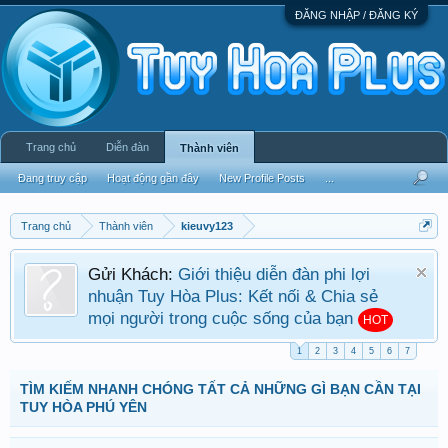
ĐĂNG NHẬP / ĐĂNG KÝ
Trang chủ
Diễn đàn
Thành viên
Đang truy cập
Hoạt động gần đây
New Profile Posts
...
Trang chủ
Thành viên
kieuvy123
Gửi Khách:
Giới thiệu diễn đàn phi lợi
nhuận Tuy Hòa Plus: Kết nối & Chia sẻ
mọi người trong cuộc sống của bạn
HOT
1
2
3
4
5
6
7
TÌM KIẾM NHANH CHÓNG TẤT CẢ NHỮNG GÌ BẠN CẦN TẠI
TUY HÒA PHÚ YÊN