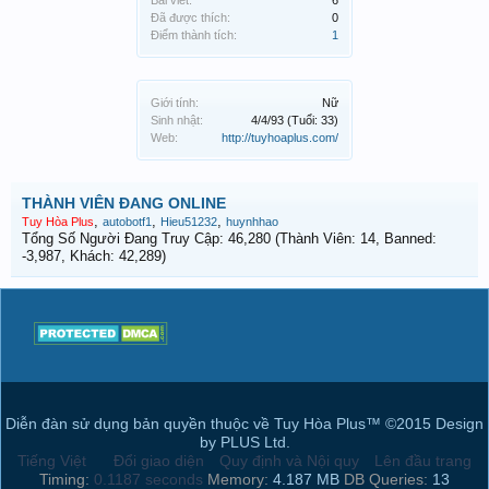
Bài viết:
6
Đã được thích:
0
Điểm thành tích:
1
Giới tính:
Nữ
Sinh nhật:
4/4/93
(Tuổi: 33)
Web:
http://tuyhoaplus.com/
THÀNH VIÊN ĐANG ONLINE
,
,
,
Tuy Hòa Plus
autobotf1
Hieu51232
huynhhao
Tổng Số Người Đang Truy Cập: 46,280 (Thành Viên: 14, Banned:
-3,987, Khách: 42,289)
Diễn đàn sử dụng bản quyền thuộc về Tuy Hòa Plus™ ©2015 Design
by PLUS Ltd.
Tiếng Việt
Đổi giao diện
Quy định và Nội quy
Lên đầu trang
Timing:
0.1187 seconds
Memory:
4.187 MB
DB Queries:
13