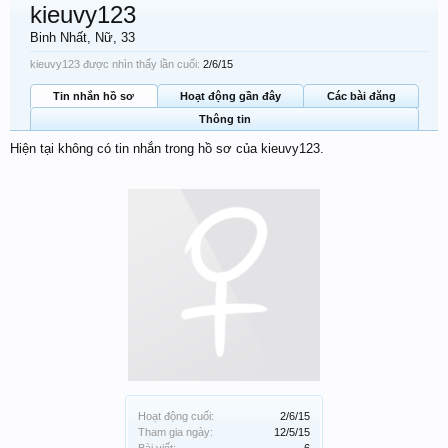
kieuvy123
Binh Nhất
, Nữ, 33
kieuvy123 được nhìn thấy lần cuối:
2/6/15
Tin nhắn hồ sơ
Hoạt động gần đây
Các bài đăng
Thông tin
Hiện tại không có tin nhắn trong hồ sơ của kieuvy123.
Hoạt động cuối:
2/6/15
Tham gia ngày:
12/5/15