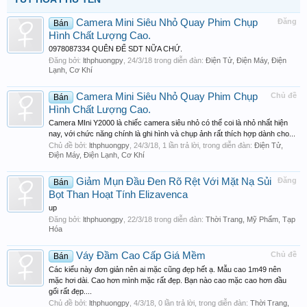
Camera Mini Siêu Nhỏ Quay Phim Chụp
Đăng
Bán
Hình Chất Lượng Cao.
0978087334 QUÊN ĐỂ SDT NỮA CHỨ.
Đăng bởi:
lthphuongpy
,
24/3/18
trong diễn đàn:
Điện Tử, Điện Máy, Điện
Lạnh, Cơ Khí
Camera Mini Siêu Nhỏ Quay Phim Chụp
Chủ đề
Bán
Hình Chất Lượng Cao.
Camera MIni Y2000 là chiếc camera siêu nhỏ có thể coi là nhỏ nhất hiện
nay, với chức năng chính là ghi hình và chụp ảnh rất thích hợp dành cho...
Chủ đề bởi:
lthphuongpy
,
24/3/18
, 1 lần trả lời, trong diễn đàn:
Điện Tử,
Điện Máy, Điện Lạnh, Cơ Khí
Giảm Mụn Đầu Đen Rõ Rệt Với Mặt Nạ Sủi
Đăng
Bán
Bọt Than Hoạt Tính Elizavenca
up
Đăng bởi:
lthphuongpy
,
22/3/18
trong diễn đàn:
Thời Trang, Mỹ Phẩm, Tạp
Hóa
Váy Đầm Cao Cấp Giá Mềm
Chủ đề
Bán
Các kiểu này đơn giản nên ai mặc cũng đẹp hết ạ. Mẫu cao 1m49 nên
mặc hơi dài. Cao hơn mình mặc rất đẹp. Bạn nào cao mặc cao hơn đầu
gối rất đẹp....
Chủ đề bởi:
lthphuongpy
,
4/3/18
, 0 lần trả lời, trong diễn đàn:
Thời Trang,