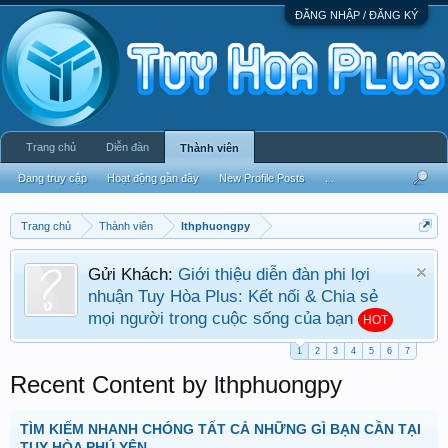
ĐĂNG NHẬP / ĐĂNG KÝ
Trang chủ
Diễn đàn
Thành viên
Đang truy cập
Hoạt động gần đây
New Profile Posts
...
Trang chủ
Thành viên
lthphuongpy
Gửi Khách:
Giới thiệu diễn đàn phi lợi
nhuận Tuy Hòa Plus: Kết nối & Chia sẻ
mọi người trong cuộc sống của bạn
HOT
1
2
3
4
5
6
7
Recent Content by lthphuongpy
TÌM KIẾM NHANH CHÓNG TẤT CẢ NHỮNG GÌ BẠN CẦN TẠI
TUY HÒA PHÚ YÊN