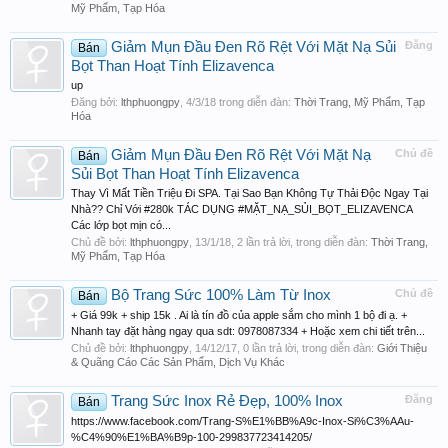
Mỹ Phẩm, Tạp Hóa
Giảm Mụn Đầu Đen Rõ Rệt Với Mặt Nạ Sủi
Đăng
Bán
Bọt Than Hoạt Tính Elizavenca
up
Đăng bởi:
lthphuongpy
,
4/3/18
trong diễn đàn:
Thời Trang, Mỹ Phẩm, Tạp
Hóa
Giảm Mụn Đầu Đen Rõ Rệt Với Mặt Nạ
Chủ đề
Bán
Sủi Bọt Than Hoạt Tính Elizavenca
Thay Vì Mất Tiền Triệu Đi SPA. Tại Sao Bạn Không Tự Thải Độc Ngay Tại
Nhà?? Chỉ Với #280k TÁC DỤNG #MẶT_NẠ_SỦI_BỌT_ELIZAVENCA
Các lớp bọt mịn có...
Chủ đề bởi:
lthphuongpy
,
13/1/18
, 2 lần trả lời, trong diễn đàn:
Thời Trang,
Mỹ Phẩm, Tạp Hóa
Bộ Trang Sức 100% Làm Từ Inox
Chủ đề
Bán
+ Giá 99k + ship 15k . Ai là tín đồ của apple sắm cho mình 1 bộ đi ạ. +
Nhanh tay đặt hàng ngay qua sdt: 0978087334 + Hoặc xem chi tiết trên...
Chủ đề bởi:
lthphuongpy
,
14/12/17
, 0 lần trả lời, trong diễn đàn:
Giới Thiệu
& Quãng Cáo Các Sản Phẩm, Dịch Vụ Khác
Trang Sức Inox Rẻ Đẹp, 100% Inox
Đăng
Bán
https://www.facebook.com/Trang-S%E1%BB%A9c-Inox-Si%C3%AAu-
%C4%90%E1%BA%B9p-100-299837723414205/