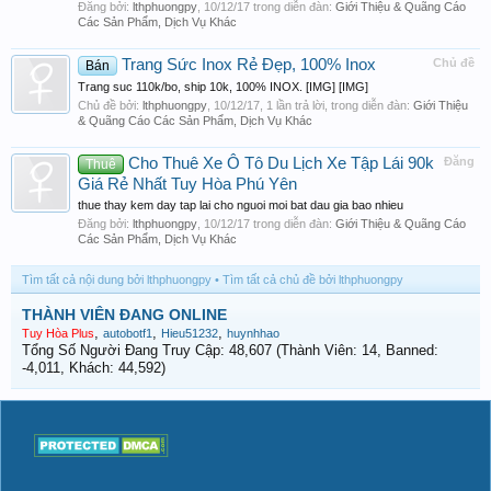
Đăng bởi:
lthphuongpy
,
10/12/17
trong diễn đàn:
Giới Thiệu & Quãng Cáo
Các Sản Phẩm, Dịch Vụ Khác
Trang Sức Inox Rẻ Đẹp, 100% Inox
Chủ đề
Bán
Trang suc 110k/bo, ship 10k, 100% INOX. [IMG] [IMG]
Chủ đề bởi:
lthphuongpy
,
10/12/17
, 1 lần trả lời, trong diễn đàn:
Giới Thiệu
& Quãng Cáo Các Sản Phẩm, Dịch Vụ Khác
Cho Thuê Xe Ô Tô Du Lịch Xe Tập Lái 90k
Đăng
Thuê
Giá Rẻ Nhất Tuy Hòa Phú Yên
thue thay kem day tap lai cho nguoi moi bat dau gia bao nhieu
Đăng bởi:
lthphuongpy
,
10/12/17
trong diễn đàn:
Giới Thiệu & Quãng Cáo
Các Sản Phẩm, Dịch Vụ Khác
Tìm tất cả nội dung bởi lthphuongpy
Tìm tất cả chủ đề bởi lthphuongpy
THÀNH VIÊN ĐANG ONLINE
,
,
,
Tuy Hòa Plus
autobotf1
Hieu51232
huynhhao
Tổng Số Người Đang Truy Cập: 48,607 (Thành Viên: 14, Banned:
-4,011, Khách: 44,592)