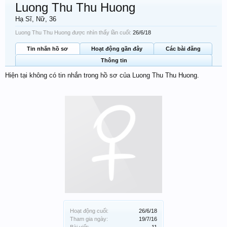
Luong Thu Thu Huong
Hạ Sĩ
, Nữ, 36
Luong Thu Thu Huong được nhìn thấy lần cuối:
26/6/18
Tin nhắn hồ sơ
Hoạt động gần đây
Các bài đăng
Thông tin
Hiện tại không có tin nhắn trong hồ sơ của Luong Thu Thu Huong.
Hoạt động cuối:
26/6/18
Tham gia ngày:
19/7/16