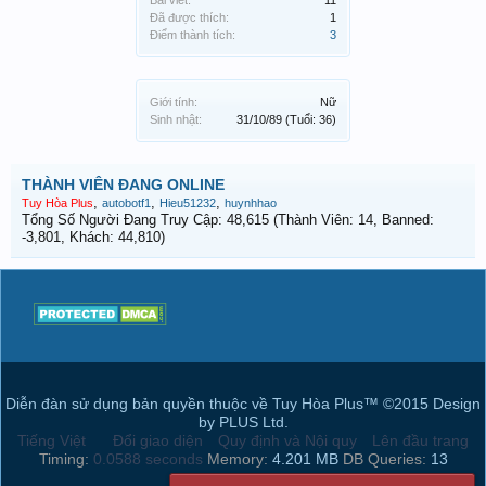
Bài viết:
11
Đã được thích:
1
Điểm thành tích:
3
Giới tính:
Nữ
Sinh nhật:
31/10/89
(Tuổi: 36)
THÀNH VIÊN ĐANG ONLINE
,
,
,
Tuy Hòa Plus
autobotf1
Hieu51232
huynhhao
Tổng Số Người Đang Truy Cập: 48,615 (Thành Viên: 14, Banned:
-3,801, Khách: 44,810)
Diễn đàn sử dụng bản quyền thuộc về Tuy Hòa Plus™ ©2015 Design
by PLUS Ltd.
Tiếng Việt
Đổi giao diện
Quy định và Nội quy
Lên đầu trang
Timing:
0.0588 seconds
Memory:
4.201 MB
DB Queries:
13