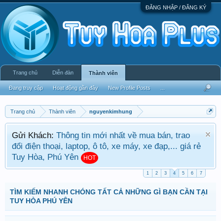
ĐĂNG NHẬP / ĐĂNG KÝ
Trang chủ
Diễn đàn
Thành viên
Đang truy cập
Hoạt động gần đây
New Profile Posts
...
Trang chủ
Thành viên
nguyenkimhung
Gửi Khách:
Thông tin mới nhất về mua bán, trao
đổi điện thoại, laptop, ô tô, xe máy, xe đạp,... giá rẻ
Tuy Hòa, Phú Yên
HOT
1
2
3
4
5
6
7
TÌM KIẾM NHANH CHÓNG TẤT CẢ NHỮNG GÌ BẠN CẦN TẠI
TUY HÒA PHÚ YÊN