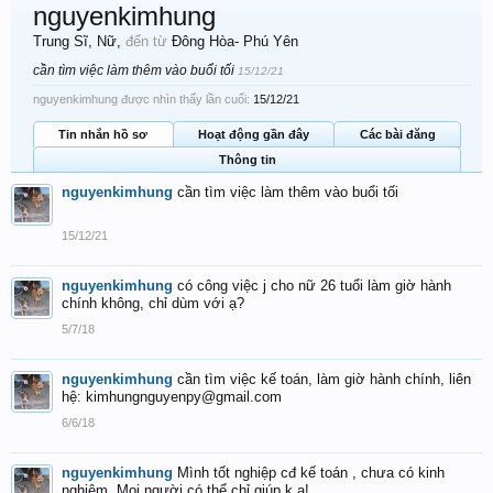
nguyenkimhung
Trung Sĩ
, Nữ,
đến từ
Đông Hòa- Phú Yên
cần tìm việc làm thêm vào buổi tối
15/12/21
nguyenkimhung được nhìn thấy lần cuối:
15/12/21
Tin nhắn hồ sơ
Hoạt động gần đây
Các bài đăng
Thông tin
nguyenkimhung
cần tìm việc làm thêm vào buổi tối
15/12/21
nguyenkimhung
có công việc j cho nữ 26 tuổi làm giờ hành
chính không, chỉ dùm với ạ?
5/7/18
nguyenkimhung
cần tìm việc kế toán, làm giờ hành chính, liên
hệ: kimhungnguyenpy@gmail.com
6/6/18
nguyenkimhung
Mình tốt nghiệp cđ kế toán , chưa có kinh
nghiệm. Mọi người có thể chỉ giúp k ạ!