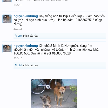
10/5/18
nguyenkimhung
Dạy tiếng anh từ lớp 1 đến lớp 7, đảm bảo tiến
bộ (trừ khi học sinh quá lười). Liên hệ sđt: - 01688676518 (Gặp
Hưng)
20/3/15
Ái Linh
thích bài này.
nguyenkimhung
Xin chào! Mình là Hưng(nữ), đang tìm
việc(Nhân viên văn phòng, kế toán), mình tốt nghiệp loại khá,
TOEIC 580. Xin liên hệ sđt 01688676518.
20/3/15
Ái Linh
thích bài này.