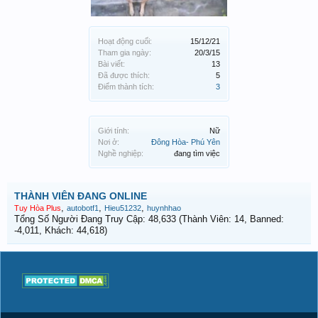
Hoạt động cuối:
15/12/21
Tham gia ngày:
20/3/15
Bài viết:
13
Đã được thích:
5
Điểm thành tích:
3
Giới tính:
Nữ
Nơi ở:
Đông Hòa- Phú Yên
Nghề nghiệp:
đang tìm việc
THÀNH VIÊN ĐANG ONLINE
,
,
,
Tuy Hòa Plus
autobotf1
Hieu51232
huynhhao
Tổng Số Người Đang Truy Cập: 48,633 (Thành Viên: 14, Banned:
-4,011, Khách: 44,618)