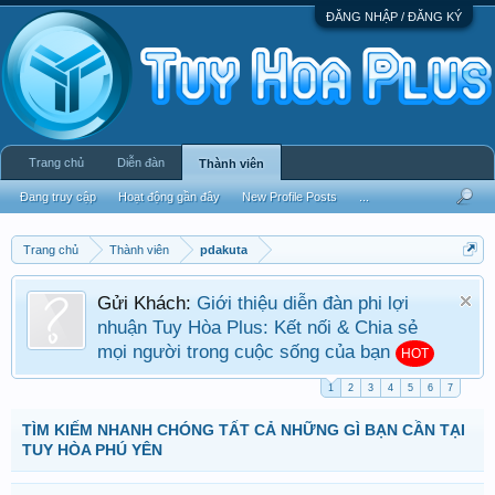
ĐĂNG NHẬP / ĐĂNG KÝ
Trang chủ
Diễn đàn
Thành viên
Đang truy cập
Hoạt động gần đây
New Profile Posts
...
Trang chủ
Thành viên
pdakuta
Gửi Khách:
Giới thiệu diễn đàn phi lợi
nhuận Tuy Hòa Plus: Kết nối & Chia sẻ
mọi người trong cuộc sống của bạn
HOT
1
2
3
4
5
6
7
TÌM KIẾM NHANH CHÓNG TẤT CẢ NHỮNG GÌ BẠN CẦN TẠI
TUY HÒA PHÚ YÊN