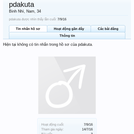
pdakuta
Binh Nhì
, Nam, 34
pdakuta được nhìn thấy lần cuối:
7/9/16
Tin nhắn hồ sơ
Hoạt động gần đây
Các bài đăng
Thông tin
Hiện tại không có tin nhắn trong hồ sơ của pdakuta.
Hoạt động cuối:
7/9/16
Tham gia ngày:
14/7/16