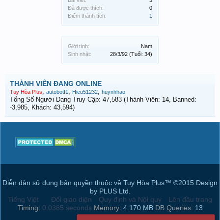
Bài viết:
3
Đã được thích:
0
Điểm thành tích:
1
Giới tính:
Nam
Sinh nhật:
28/3/92
(Tuổi: 34)
THÀNH VIÊN ĐANG ONLINE
,
,
,
Tuy Hòa Plus
autobotf1
Hieu51232
huynhhao
Tổng Số Người Đang Truy Cập: 47,583 (Thành Viên: 14, Banned:
-3,985, Khách: 43,594)
Diễn đàn sử dụng bản quyền thuộc về Tuy Hòa Plus™ ©2015 Design
by PLUS Ltd.
Tiếng Việt
Đổi giao diện
Quy định và Nội quy
Lên đầu trang
Timing:
0.0385 seconds
Memory:
4.170 MB
DB Queries:
13