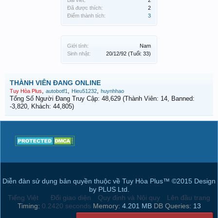
Bài viết:
2
Đã được thích:
2
Điểm thành tích:
3
Giới tính:
Nam
Sinh nhật:
20/12/92
(Tuổi: 33)
THÀNH VIÊN ĐANG ONLINE
,
,
,
Tuy Hòa Plus
autobotf1
Hieu51232
huynhhao
Tổng Số Người Đang Truy Cập: 48,629 (Thành Viên: 14, Banned:
-3,820, Khách: 44,805)
Diễn đàn sử dụng bản quyền thuộc về Tuy Hòa Plus™ ©2015 Design
by PLUS Ltd.
Tiếng Việt
Đổi giao diện
Quy định và Nội quy
Lên đầu trang
Timing:
0.2420 seconds
Memory:
4.201 MB
DB Queries:
13