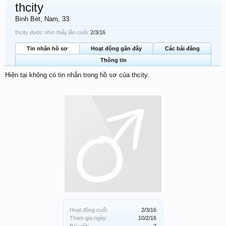
thcity
Binh Bét
, Nam, 33
thcity được nhìn thấy lần cuối:
2/3/16
Tin nhắn hồ sơ
Hoạt động gần đây
Các bài đăng
Thông tin
Hiện tại không có tin nhắn trong hồ sơ của thcity.
Hoạt động cuối:
2/3/16
Tham gia ngày:
10/2/16