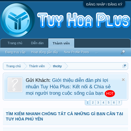
ĐĂNG NHẬP / ĐĂNG KÝ
Trang chủ
Diễn đàn
Thành viên
Đang truy cập
Hoạt động gần đây
New Profile Posts
...
Trang chủ
Thành viên
thcity
Gửi Khách:
Giới thiệu diễn đàn phi lợi
nhuận Tuy Hòa Plus: Kết nối & Chia sẻ
mọi người trong cuộc sống của bạn
HOT
1
2
3
4
5
6
7
TÌM KIẾM NHANH CHÓNG TẤT CẢ NHỮNG GÌ BẠN CẦN TẠI
TUY HÒA PHÚ YÊN