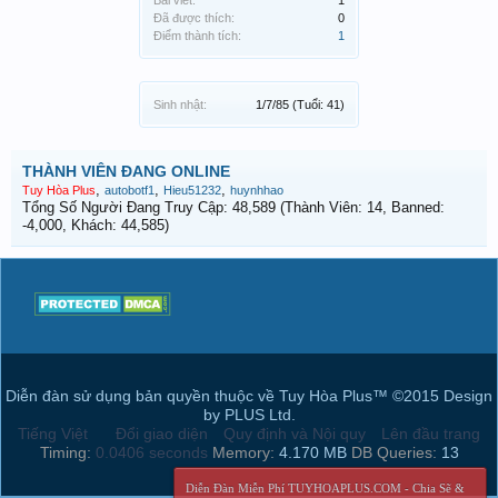
Bài viết:
1
Đã được thích:
0
Điểm thành tích:
1
Sinh nhật:
1/7/85
(Tuổi: 41)
THÀNH VIÊN ĐANG ONLINE
,
,
,
Tuy Hòa Plus
autobotf1
Hieu51232
huynhhao
Tổng Số Người Đang Truy Cập: 48,589 (Thành Viên: 14, Banned:
-4,000, Khách: 44,585)
Diễn đàn sử dụng bản quyền thuộc về Tuy Hòa Plus™ ©2015 Design
by PLUS Ltd.
Tiếng Việt
Đổi giao diện
Quy định và Nội quy
Lên đầu trang
Timing:
0.0406 seconds
Memory:
4.170 MB
DB Queries:
13
Diễn Đàn Miễn Phí TUYHOAPLUS.COM - Chia Sẽ &