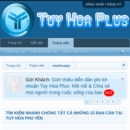
ĐĂNG NHẬP / ĐĂNG KÝ
Trang chủ
Diễn đàn
Thành viên
Đang truy cập
Hoạt động gần đây
New Profile Posts
...
Trang chủ
Thành viên
tranthoaipy
Gửi Khách:
Giới thiệu diễn đàn phi lợi
nhuận Tuy Hòa Plus: Kết nối & Chia sẻ
mọi người trong cuộc sống của bạn
HOT
1
2
3
4
5
6
7
TÌM KIẾM NHANH CHÓNG TẤT CẢ NHỮNG GÌ BẠN CẦN TẠI
TUY HÒA PHÚ YÊN