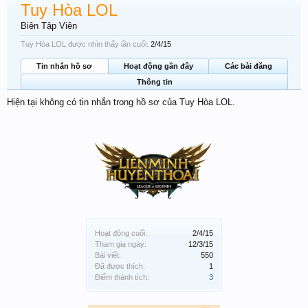
Tuy Hòa LOL
Biên Tập Viên
Tuy Hòa LOL được nhìn thấy lần cuối:
2/4/15
Tin nhắn hồ sơ
Hoạt động gần đây
Các bài đăng
Thông tin
Hiện tại không có tin nhắn trong hồ sơ của Tuy Hòa LOL.
Hoạt động cuối:
2/4/15
Tham gia ngày:
12/3/15
Bài viết:
550
Đã được thích:
1
Điểm thành tích:
3