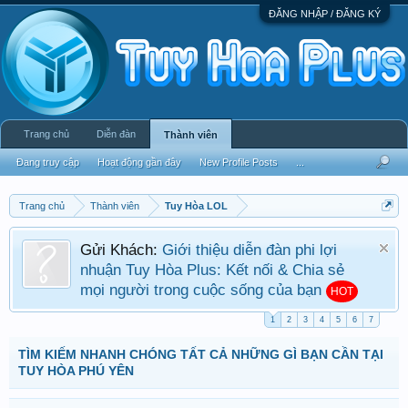
ĐĂNG NHẬP / ĐĂNG KÝ
Trang chủ
Diễn đàn
Thành viên
Đang truy cập
Hoạt động gần đây
New Profile Posts
...
Trang chủ
Thành viên
Tuy Hòa LOL
Gửi Khách:
Giới thiệu diễn đàn phi lợi
nhuận Tuy Hòa Plus: Kết nối & Chia sẻ
mọi người trong cuộc sống của bạn
HOT
1
2
3
4
5
6
7
TÌM KIẾM NHANH CHÓNG TẤT CẢ NHỮNG GÌ BẠN CẦN TẠI
TUY HÒA PHÚ YÊN