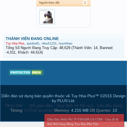
Người theo dõi
1
THÀNH VIÊN ĐANG ONLINE
,
,
,
Tuy Hòa Plus
autobotf1
Hieu51232
huynhhao
Tổng Số Người Đang Truy Cập: 48,629 (Thành Viên: 14, Banned:
-4,011, Khách: 44,614)
Diễn đàn sử dụng bản quyền thuộc về Tuy Hòa Plus™ ©2015 Design
by PLUS Ltd.
Tiếng Việt
Đổi giao diện
Quy định và Nội quy
Lên đầu trang
Timing:
0.0744 seconds
Memory:
4.215 MB
DB Queries:
13
Diễn Đàn Miễn Phí TUYHOAPLUS.COM - Chia Sẽ &
Kết Nối Cộng Đồng Tuy Hòa Phú Yên