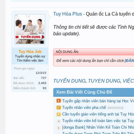
Tuy Hòa Plus -
Quán ốc La Cà tuyển d
Thông tin chi tiết sẽ được các Tình
báo update).
Tuy Hòa Job
NỘI DUNG ẨN:
Tuyển dụng nhân sự
Tìm Kiếm việc làm
Để xem các nội dung ẩn bạn chỉ cần click
[ĐĂN
Tham gia ngày:
12/3/15
Bài viết:
737
TUYỂN DỤNG
,
TUYEN DUNG
,
VIỆC
Đã được thích:
2,463
Điểm thành tích:
93
Xem Bài Viết Cùng Chủ Đề
Tuyển gấp nhân viên bán hàng tại Học 
Tuyển nhân viên pha chế
28/03/2016
Cần tuyển giáo viên tiếng anh tại Tuy H
Tuyển nhân viên kế toán làm việc tại Tu
[donga Bank] Nhân Viên Kế Toán Chi Nh
Tuyển dụng Trạm Phó Trạm Trộn Bê Tông