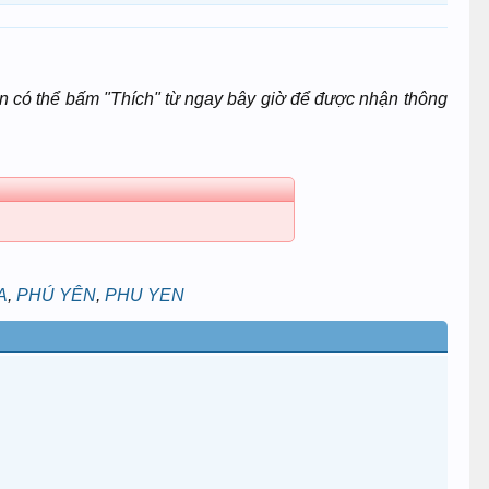
n có thể bấm "Thích" từ ngay bây giờ để được nhận thông
A
,
PHÚ YÊN
,
PHU YEN