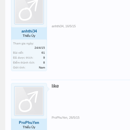
anhthi34
,
16/5/15
anhthi34
Thiếu Úy
Tham gia ngày:
24/4/15
Bài viết:
61
Đã được thích:
9
Điểm thành tích:
8
Giới tính:
Nam
like
ProPhuYen
,
26/5/15
ProPhuYen
Thiếu Úy