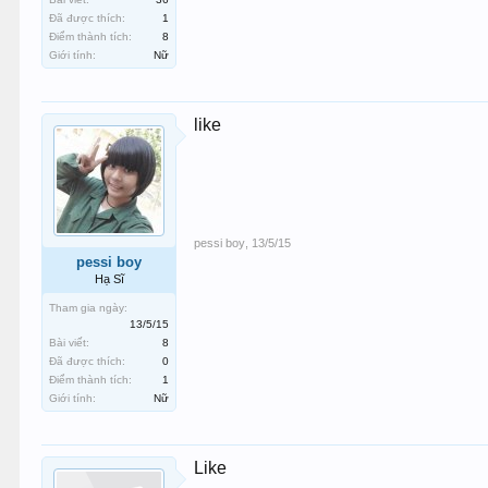
Đã được thích:
1
Điểm thành tích:
8
Giới tính:
Nữ
like
pessi boy
,
13/5/15
pessi boy
Hạ Sĩ
Tham gia ngày:
13/5/15
Bài viết:
8
Đã được thích:
0
Điểm thành tích:
1
Giới tính:
Nữ
Like