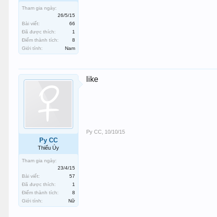
Tham gia ngày:
26/5/15
Bài viết:
66
Đã được thích:
1
Điểm thành tích:
8
Giới tính:
Nam
like
Py CC
,
10/10/15
Py CC
Thiếu Úy
Tham gia ngày:
23/4/15
Bài viết:
57
Đã được thích:
1
Điểm thành tích:
8
Giới tính:
Nữ