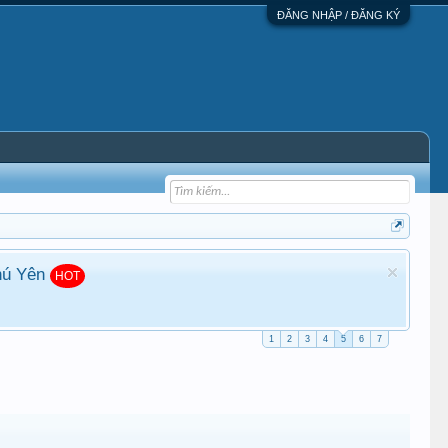
ĐĂNG NHẬP / ĐĂNG KÝ
ẹp đất Phú Yên
HOT
1
2
3
4
5
6
7