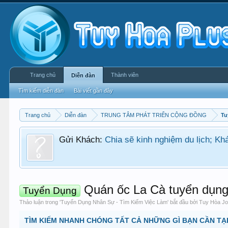
Trang chủ
Thành viên
Diễn đàn
Tìm kiếm diễn đàn
Bài viết gần đây
Trang chủ
Diễn đàn
TRUNG TÂM PHÁT TRIỂN CỘNG ĐỒNG
Tu
n uống... mới mở tại Tuy Hòa, Phú Yên
HOT
Quán ốc La Cà tuyển dụng 
Tuyển Dụng
Thảo luận trong '
Tuyển Dụng Nhân Sự - Tìm Kiếm Việc Làm
' bắt đầu bởi
Tuy Hòa J
TÌM KIẾM NHANH CHÓNG TẤT CẢ NHỮNG GÌ BẠN CẦN TẠI