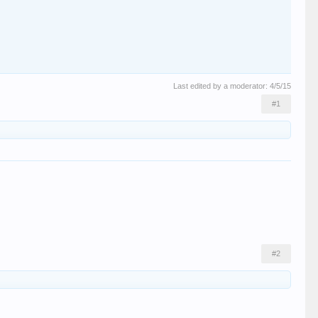
Last edited by a moderator:
4/5/15
#1
#2