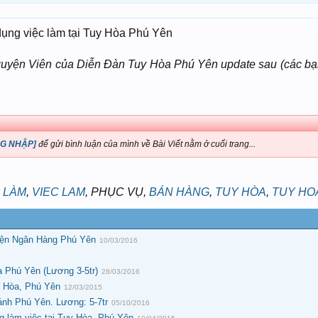
ụng việc làm tại Tuy Hòa Phú Yên
 Nguyện Viên của Diễn Đàn Tuy Hòa Phú Yên update sau (các bạ
G NHẬP]
để gửi bình luận của mình về Bài Viết nằm ở cuối trang...
 LÀM
,
VIEC LAM
, PHỤC VỤ,
BÁN HÀNG
,
TUY HÒA
,
TUY HO
Viện Ngân Hàng Phú Yên
10/03/2016
òa Phú Yên (Lương 3-5tr)
28/03/2016
y Hòa, Phú Yên
12/03/2015
ánh Phú Yên. Lương: 5-7tr
05/10/2016
 làm việc tại Tuy Hòa, Phú Yên