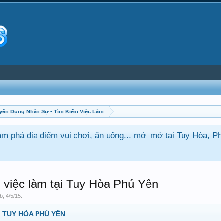
yển Dụng Nhân Sự - Tìm Kiếm Việc Làm
Khách,
Hình ảnh gái xinh trai đ
việc làm tại Tuy Hòa Phú Yên
ob
,
4/5/15
.
 TUY HÒA PHÚ YÊN