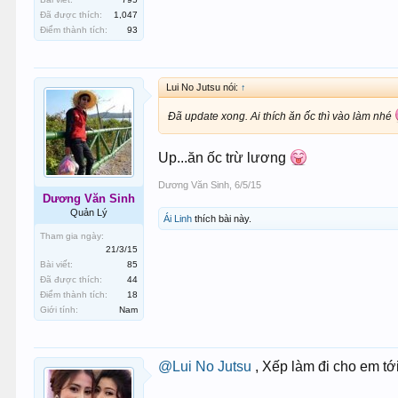
Đã được thích:
1,047
Điểm thành tích:
93
Lui No Jutsu nói:
↑
Đã update xong. Ai thích ăn ốc thì vào làm nhé
Up...ăn ốc trừ lương
Dương Văn Sinh
,
6/5/15
Dương Văn Sinh
Quản Lý
Ái Linh
thích bài này.
Tham gia ngày:
21/3/15
Bài viết:
85
Đã được thích:
44
Điểm thành tích:
18
Giới tính:
Nam
@Lui No Jutsu
, Xếp làm đi cho em t