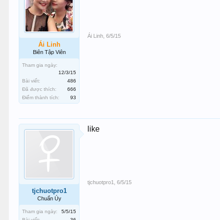
Ái Linh
,
6/5/15
Ái Linh
Biên Tập Viên
Tham gia ngày:
12/3/15
Bài viết:
486
Đã được thích:
666
Điểm thành tích:
93
like
tjchuotpro1
,
6/5/15
tjchuotpro1
Chuẩn Úy
Tham gia ngày:
5/5/15
Bài viết:
36