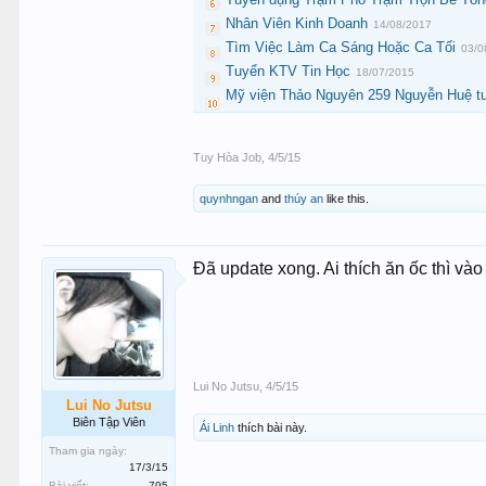
Nhân Viên Kinh Doanh
14/08/2017
Tìm Việc Làm Ca Sáng Hoặc Ca Tối
03/0
Tuyển KTV Tin Học
18/07/2015
Mỹ viện Thảo Nguyên 259 Nguyễn Huệ tu
Tuy Hòa Job
,
4/5/15
quynhngan
and
thúy an
like this.
Đã update xong. Ai thích ăn ốc thì vào
Lui No Jutsu
,
4/5/15
Lui No Jutsu
Biên Tập Viên
Ái Linh
thích bài này.
Tham gia ngày:
17/3/15
Bài viết:
795