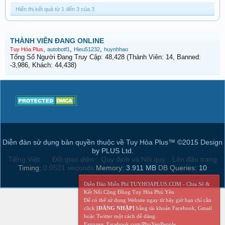
Hiển thị kết quả từ 1 đến 3 của 3
THÀNH VIÊN ĐANG ONLINE
,
,
,
Tuy Hòa Plus
autobotf1
Hieu51232
huynhhao
Tổng Số Người Đang Truy Cập: 48,428 (Thành Viên: 14, Banned:
-3,986, Khách: 44,438)
Diễn đàn sử dụng bản quyền thuộc về Tuy Hòa Plus™ ©2015 Design
by PLUS Ltd.
Tiếng Việt
Đổi giao diện
Quy định và Nội quy
Lên đầu trang
Timing:
0.0521 seconds
Memory:
3.911 MB
DB Queries:
10
Diễn Đàn Miễn Phí TUYHOAPLUS.COM - Chia Sẽ &
Kết Nối Cộng Đồng Tuy Hòa Phú Yên
Để có thể sử dụng Website ngay từ bây giờ bạn chỉ cần
click
[ĐĂNG NHẬP]
bằng tài khoản Facebook, Gmail
hoặc Twitter một cách dễ dàng.
Fanpage: Facebook.com/PhuYenPeople