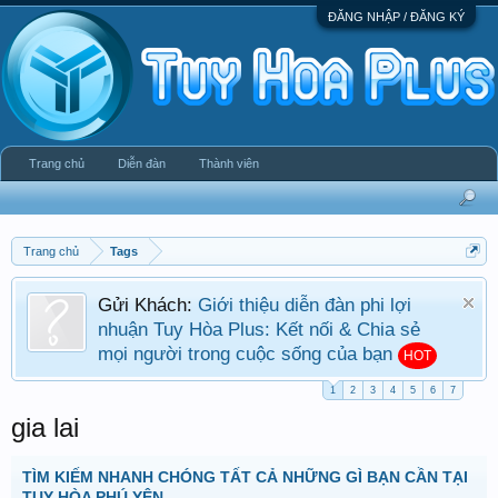
ĐĂNG NHẬP / ĐĂNG KÝ
Trang chủ
Diễn đàn
Thành viên
Trang chủ
Tags
Gửi Khách:
Giới thiệu diễn đàn phi lợi
nhuận Tuy Hòa Plus: Kết nối & Chia sẻ
mọi người trong cuộc sống của bạn
HOT
1
2
3
4
5
6
7
gia lai
TÌM KIẾM NHANH CHÓNG TẤT CẢ NHỮNG GÌ BẠN CẦN TẠI
TUY HÒA PHÚ YÊN