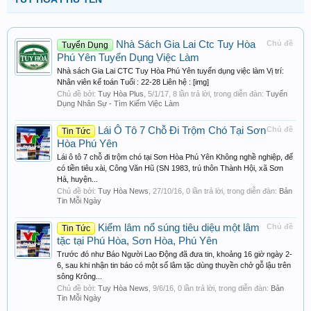
Nhà Sách Gia Lai Ctc Tuy Hòa
Chủ đề
Tuyển Dụng
Phú Yên Tuyển Dụng Việc Làm
Nhà sách Gia Lai CTC Tuy Hòa Phú Yên tuyển dụng việc làm Vị trí:
Nhân viên kế toán Tuổi : 22-28 Liên hệ : [img]
Chủ đề bởi:
Tuy Hòa Plus
,
5/1/17
, 8 lần trả lời, trong diễn đàn:
Tuyển
Dụng Nhân Sự - Tìm Kiếm Việc Làm
Lái Ô Tô 7 Chỗ Đi Trộm Chó Tại Sơn
Chủ đề
Tin Tức
Hòa Phú Yên
Lái ô tô 7 chỗ đi trộm chó tại Sơn Hòa Phú Yên Không nghề nghiệp, để
có tiền tiêu xài, Công Văn Hũ (SN 1983, trú thôn Thành Hội, xã Sơn
Hà, huyện...
Chủ đề bởi:
Tuy Hòa News
,
27/10/16
, 0 lần trả lời, trong diễn đàn:
Bản
Tin Mỗi Ngày
Kiểm lâm nổ súng tiêu diệu một lâm
Chủ đề
Tin Tức
tặc tại Phú Hòa, Sơn Hòa, Phú Yên
Trước đó như Báo Người Lao Động đã đưa tin, khoảng 16 giờ ngày 2-
6, sau khi nhận tin báo có một số lâm tặc dùng thuyền chở gỗ lậu trên
sông Krông...
Chủ đề bởi:
Tuy Hòa News
,
9/6/16
, 0 lần trả lời, trong diễn đàn:
Bản
Tin Mỗi Ngày