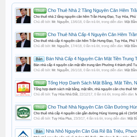
Cho Thuê Nhà 2 Tầng Nguyên Căn Hẽm Trầ
Thuê
Cho thuê nhà 2 tầng nguyên căn hẽm Trần Hưng Đạo, Tuy Hòa, Phú Yê
Chủ đề bởi:
Mr. Nguyễn
,
13/6/18
, 0 lần trả lời, trong diễn đàn:
Mặt Bằn
Cho Thuê Nhà Cấp 4 Nguyên Căn Hẽm Trần
Thuê
Cho thuê nhà cấp 4 nguyên căn hẽm Trần Hưng Đạo, Tuy Hòa, Phú Yên
Chủ đề bởi:
Mr. Nguyễn
,
17/4/18
, 0 lần trả lời, trong diễn đàn:
Mặt Bằn
Bán Nhà Cấp 4 Nguyên Căn Mặt Tiền Trung 
Bán
Bán nhà cấp 4 nguyên căn mặt tiền trung tâm Phường 4 thành phố Tuy
Chủ đề bởi:
Mr. Nguyễn
,
26/1/18
, 0 lần trả lời, trong diễn đàn:
Mặt Bằn
Tổng Hợp Danh Sách Mặt Bằng, Mặt Tiền, 
Thuê
Tổng hợp danh sách mặt bằng, mặt tiền, nhà nguyên căn cho thuê 
Chủ đề bởi:
Tuy Hòa Nhà Đất
,
22/12/17
, 0 lần trả lời, trong diễn đàn:
M
Cho Thuê Nhà Nguyên Căn Gần Đường Hùng
Thuê
Cho thuê nhà cấp 4 nguyên căn gần đường Hùng Vương giá rẻ (1tr5/th
Chủ đề bởi:
Tuy Hòa Plus
,
23/3/17
, 4 lần trả lời, trong diễn đàn:
Mặt B
Nhà Nhỏ Nguyên Căn Giá Rẻ Bà Triệu, Phườ
Bán