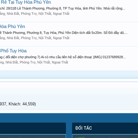
Rẻ Tại Tuy Hòa Phú Yên
 chỉ: 28/11B Lê Thành Phương, Phường 8, TP Tuy Hòa, tỉnh Phú Yên. Nhà rất rộng...
ằng, Nhà Đất, Phòng Trọ, Nội Thất, Ngoại Thất
Hòa Phú Yên
 Lê Thành Phương, Phường 8, Tuy Hòa, Phú Yên Diện tích đất 5x20m. Sổ Đỏ đầy đủ....
ằng, Nhà Đất, Phòng Trọ, Nội Thất, Ngoại Thất
 Phố Tuy Hòa
( đối diện chợ phường 7) Ai có nhu cầu liên hệ số điện thoại: [IMG] 01237689928...
ng, Nhà Đất, Phòng Trọ, Nội Thất, Ngoại Thất
37, Khách: 44,559)
ĐỐI TÁC