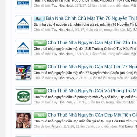
Nhà nhỏ nguyên căn giá rẻ đường Bà Triệu, Phường 7, Tuy Hòa, Phú Y
Chủ đề bởi:
Tuy Hòa Hotel
,
17/1/17
, 13 lần trả lời, trong diễn đàn:
Mặt 
Bán Nhà Chính Chủ Mặt Tiền 76 Nguyễn Thị 
Bán
Bán nhà cấp 4 nguyên căn chính chủ giá rẻ, mặt tiền 76 Nguyễn Thị Mi
Chủ đề bởi:
Tuy Hòa Hotel
,
9/1/17
, 4 lần trả lời, trong diễn đàn:
Mặt Bằ
Cho Thuê Nhà Nguyên Căn Mặt Tiền 215 Tr
Thuê
Cho thuê nhà nguyên căn mặt tiền 215 Trường Chinh ở Tuy Hòa Phú Yê
Chủ đề bởi:
Tuy Hòa Hotel
,
16/12/16
, 1 lần trả lời, trong diễn đàn:
Mặt 
Cho Thuê Nhà Nguyên Căn Mặt Tiền 77 Nguy
Thuê
Cho thuê nhà nguyên căn mặt tiền 77 Nguyễn Đình Chiểu (có hình) Đị
Chủ đề bởi:
Tuy Hòa News
,
26/11/16
, 6 lần trả lời, trong diễn đàn:
Mặt
Cho Thuê Nhà Nguyên Căn Và Phòng Trọ Mớ
Thuê
Cho thuê nhà nguyên căn và phòng trọ mới xây (có hình) Địa chỉ liên
Chủ đề bởi:
Tuy Hòa Plus
,
26/11/16
, 1 lần trả lời, trong diễn đàn:
Mặt B
Cho Thuê Nhà Nguyên Căn Đẹp Mặt Tiền Giá
Thuê
Cho thuê nhà nguyên căn đẹp mặt tiền giá rẻ tại Tuy Hòa Phú Yên (Có
Chủ đề bởi:
Ái Linh
,
11/9/16
, 21 lần trả lời, trong diễn đàn:
Mặt Bằng, N