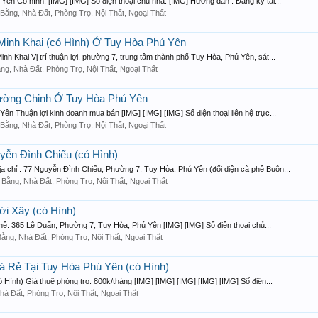
ên Có hình: [IMG] [IMG] Số điện thoại chủ nhà: [IMG] Hướng dẫn : Đăng ký tài...
Bằng, Nhà Đất, Phòng Trọ, Nội Thất, Ngoại Thất
Minh Khai (có Hình) Ở Tuy Hòa Phú Yên
nh Khai Vị trí thuận lợi, phường 7, trung tâm thành phố Tuy Hòa, Phú Yên, sát...
ng, Nhà Đất, Phòng Trọ, Nội Thất, Ngoại Thất
ường Chinh Ở Tuy Hòa Phú Yên
n Thuận lợi kinh doanh mua bán [IMG] [IMG] [IMG] Số điện thoại liên hệ trực...
Bằng, Nhà Đất, Phòng Trọ, Nội Thất, Ngoại Thất
ễn Đình Chiểu (có Hình)
a chỉ : 77 Nguyễn Đình Chiểu, Phường 7, Tuy Hòa, Phú Yên (đối diện cà phê Buôn...
 Bằng, Nhà Đất, Phòng Trọ, Nội Thất, Ngoại Thất
i Xây (có Hình)
 hệ: 365 Lê Duẩn, Phường 7, Tuy Hòa, Phú Yên [IMG] [IMG] Số điện thoại chủ...
ằng, Nhà Đất, Phòng Trọ, Nội Thất, Ngoại Thất
 Rẻ Tại Tuy Hòa Phú Yên (có Hình)
 Hình) Giá thuê phòng trọ: 800k/tháng [IMG] [IMG] [IMG] [IMG] [IMG] Số điện...
hà Đất, Phòng Trọ, Nội Thất, Ngoại Thất