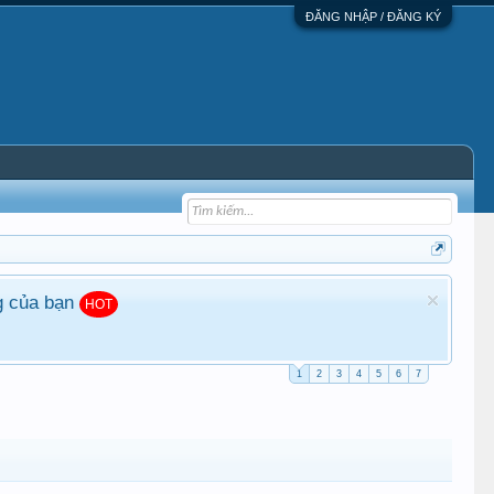
ĐĂNG NHẬP / ĐĂNG KÝ
g của bạn
HOT
1
2
3
4
5
6
7