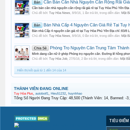
Cần Bán Căn Nhà Nguyên Căn Rộng Rãi Giá 
Bán
Cần bán căn nhà nguyên căn rộng rãi giá rẻ tại Tuy Hòa Phú Yên Địa
Chủ đề bởi:
Tuy Hòa News
,
8/9/16
, 1 lần trả lời, trong diễn đàn:
Mặt B
Bán Nhà Cấp 4 Nguyên Căn Giá Rẻ Tại Tuy 
Bán
Bán nhà Cấp 4 nguyên căn giá rẻ tại Tuy Hòa Phú Yên Địa chỉ :83/8
Chủ đề bởi:
Tuy Hòa News
,
8/9/16
, 0 lần trả lời, trong diễn đàn:
Mặt B
Phòng Trọ Nguyên Căn Trung Tâm Thành
Chia Sẻ
Mình đang cần nữ ở ghép Phòng trọ nguyên căn. Đường lê hồng phong 
Chủ đề bởi:
Tuy Hòa Job
,
27/5/16
, 2 lần trả lời, trong diễn đàn:
Mặt Bằ
Hiển thị kết quả từ 1 đến 14 của 14
THÀNH VIÊN ĐANG ONLINE
,
,
,
Tuy Hòa Plus
autobotf1
Hieu51232
huynhhao
Tổng Số Người Đang Truy Cập: 48,500 (Thành Viên: 14, Banned: -3,9
TIÊU ĐIỂM