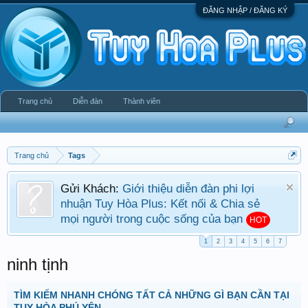
ĐĂNG NHẬP / ĐĂNG KÝ
Trang chủ
Diễn đàn
Thành viên
Trang chủ
Tags
Gửi Khách:
Giới thiệu diễn đàn phi lợi
nhuận Tuy Hòa Plus: Kết nối & Chia sẻ
mọi người trong cuộc sống của bạn
HOT
1
2
3
4
5
6
7
ninh tịnh
TÌM KIẾM NHANH CHÓNG TẤT CẢ NHỮNG GÌ BẠN CẦN TẠI
TUY HÒA PHÚ YÊN