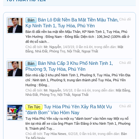
Bán Lô Đất Nền Ba Mặt Tiền Mậu Thân,
Chủ đề
Bán
Kp Ninh Tịnh 1, Tuy Hòa, Phú Yên
Bán lô đất nền ba mặt tiền Mậu Thân, KP Ninh Tịnh 1, Tuy Hòa, Phú
Yên Hướng : Đông Nam - Đông Bắc Diện tích : 106,3m2 (100% đất ở
đô thị sổ sách...
Chủ đề bởi:
Mr. Nguyễn
,
14/3/19
, 0 lần trả lời, trong diễn đàn:
Mặt
Bằng, Nhà Đất, Phòng Trọ, Nội Thất, Ngoại Thất
Bán Nhà Cấp 3 Khu Phố Ninh Tịnh 1,
Chủ đề
Bán
Phường 9, Tuy Hòa, Phú Yên
Bán nhà cấp 3 khu phố Ninh Tịnh 1, Phường 9, Tuy Hòa, Phú Yên Địa
chỉ : Ninh tịnh 1, Phường 9, trung tâm thành phố Tuy Hòa, Phú Yên
Hướng : Đông...
Chủ đề bởi:
Mr. Nguyễn
,
5/6/18
, 0 lần trả lời, trong diễn đàn:
Mặt Bằng,
Nhà Đất, Phòng Trọ, Nội Thất, Ngoại Thất
Tuy Hòa Phú Yên Xảy Ra Một Vụ
Chủ đề
Tin Tức
"đánh Bom" Vào Hôm Nay
Tuy Hòa Phú Yên xảy ra một vụ "đánh bom" vào hôm nay Một vụ nổ
lớn tại nhà để xe của ông Phạm Tấn Đăng ở khu Ninh Tịnh 1, Phường
9, Thành phố Tuy...
Chủ đề bởi:
Tuy Hòa News
,
6/2/18
, 0 lần trả lời, trong diễn đàn:
Bản
Tin Mỗi Ngày