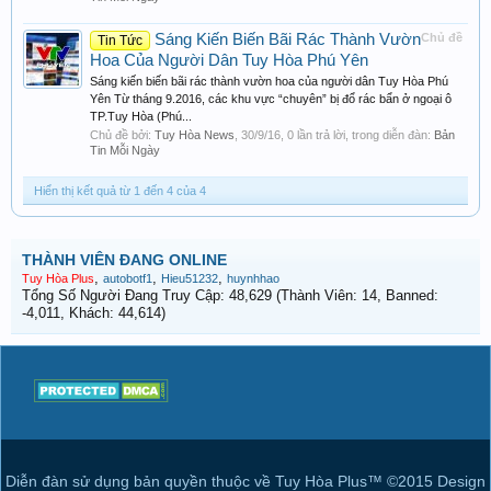
Sáng Kiến Biến Bãi Rác Thành Vườn
Chủ đề
Tin Tức
Hoa Của Người Dân Tuy Hòa Phú Yên
Sáng kiến biến bãi rác thành vườn hoa của người dân Tuy Hòa Phú
Yên Từ tháng 9.2016, các khu vực “chuyên” bị đổ rác bẩn ở ngoại ô
TP.Tuy Hòa (Phú...
Chủ đề bởi:
Tuy Hòa News
,
30/9/16
, 0 lần trả lời, trong diễn đàn:
Bản
Tin Mỗi Ngày
Hiển thị kết quả từ 1 đến 4 của 4
THÀNH VIÊN ĐANG ONLINE
,
,
,
Tuy Hòa Plus
autobotf1
Hieu51232
huynhhao
Tổng Số Người Đang Truy Cập: 48,629 (Thành Viên: 14, Banned:
-4,011, Khách: 44,614)
Diễn đàn sử dụng bản quyền thuộc về Tuy Hòa Plus™ ©2015 Design