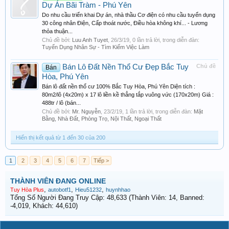
Dự Án Bãi Tràm - Phú Yên
Do nhu cầu triển khai Dự án, nhà thầu Cơ điện có nhu cầu tuyển dụng
30 công nhân Điện, Cấp thoát nước, Điều hòa không khí... - Lương
thỏa thuận...
Chủ đề bởi:
Luu Anh Tuyet
,
26/3/19
, 0 lần trả lời, trong diễn đàn:
Tuyển Dụng Nhân Sự - Tìm Kiếm Việc Làm
Bán Lô Đất Nền Thổ Cư Đẹp Bắc Tuy
Chủ đề
Bán
Hòa, Phú Yên
Bán lô đất nền thổ cư 100% Bắc Tuy Hòa, Phú Yên Diện tích :
80m2/lô (4x20m) x 17 lô liền kề thẳng tắp vuông vức (170x20m) Giá :
488tr / lô (bán...
Chủ đề bởi:
Mr. Nguyễn
,
23/2/19
, 1 lần trả lời, trong diễn đàn:
Mặt
Bằng, Nhà Đất, Phòng Trọ, Nội Thất, Ngoại Thất
Hiển thị kết quả từ 1 đến 30 của 200
1
2
3
4
5
6
7
Tiếp >
THÀNH VIÊN ĐANG ONLINE
,
,
,
Tuy Hòa Plus
autobotf1
Hieu51232
huynhhao
Tổng Số Người Đang Truy Cập: 48,633 (Thành Viên: 14, Banned:
-4,019, Khách: 44,610)