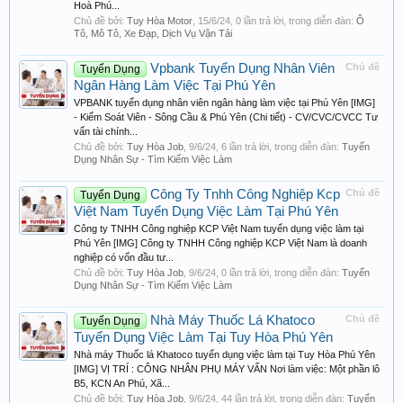
Hoà Phú...
Chủ đề bởi:
Tuy Hòa Motor
,
15/6/24
, 0 lần trả lời, trong diễn đàn:
Ô
Tô, Mô Tô, Xe Đạp, Dịch Vụ Vận Tải
Vpbank Tuyển Dụng Nhân Viên
Chủ đề
Tuyển Dụng
Ngân Hàng Làm Việc Tại Phú Yên
VPBANK tuyển dụng nhân viên ngân hàng làm việc tại Phú Yên [IMG]
- Kiểm Soát Viên - Sông Cầu & Phú Yên (Chi tiết) - CV/CVC/CVCC Tư
vấn tài chính...
Chủ đề bởi:
Tuy Hòa Job
,
9/6/24
, 6 lần trả lời, trong diễn đàn:
Tuyển
Dụng Nhân Sự - Tìm Kiếm Việc Làm
Công Ty Tnhh Công Nghiệp Kcp
Chủ đề
Tuyển Dụng
Việt Nam Tuyển Dụng Việc Làm Tại Phú Yên
Công ty TNHH Công nghiệp KCP Việt Nam tuyển dụng việc làm tại
Phú Yên [IMG] Công ty TNHH Công nghiệp KCP Việt Nam là doanh
nghiệp có vốn đầu tư...
Chủ đề bởi:
Tuy Hòa Job
,
9/6/24
, 0 lần trả lời, trong diễn đàn:
Tuyển
Dụng Nhân Sự - Tìm Kiếm Việc Làm
Nhà Máy Thuốc Lá Khatoco
Chủ đề
Tuyển Dụng
Tuyển Dụng Việc Làm Tại Tuy Hòa Phú Yên
Nhà máy Thuốc lá Khatoco tuyển dụng việc làm tại Tuy Hòa Phú Yên
[IMG] VỊ TRÍ : CÔNG NHÂN PHỤ MÁY VẤN Nơi làm việc: Một phần lô
B5, KCN An Phú, Xã...
Chủ đề bởi:
Tuy Hòa Job
,
9/6/24
, 44 lần trả lời, trong diễn đàn:
Tuyển