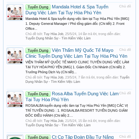
Mandala Hotel & Spa Tuyển
Chủ đề
Tuyển Dụng
Dụng Việc Làm Tại Tuy Hòa Phú Yên
Mandala Hotel & Spa tuyển dụng việc làm tại Tuy Hòa Phú Yên [IMG]
1. Deputy General Manager / Phó tổng giám đốc (Chi tiết) 2. Front
Office...
Chủ đề bởi:
Tuy Hòa Job
,
25/5/24
, 14 lần trả lời, trong diễn đàn:
Tuyển Dụng Nhân Sự - Tìm Kiếm Việc Làm
Viện Thẩm Mỹ Quốc Tế Mayo
Chủ đề
Tuyển Dụng
Clinic Tuyển Dụng Việc Làm Tại Tuy Hòa Phú Yên
VIỆN THẨM MỸ QUỐC TẾ MAYO CLINIC TUYỂN DỤNG VIỆC LÀM
TẠI TUY HÒA PHÚ YÊN [IMG] 1. Giám Đốc Chi Nhánh (Chi tiết) 2.
Trưởng Phòng Dịch Vụ (Chi tiết)...
Chủ đề bởi:
Tuy Hòa Job
,
23/5/24
, 7 lần trả lời, trong diễn đàn:
Tuyển
Dụng Nhân Sự - Tìm Kiếm Việc Làm
Rosa Alba Tuyển Dụng Việc Làm
Chủ đề
Tuyển Dụng
Tại Tuy Hòa Phú Yên
ROSA ALBA tuyển dụng việc làm tại Tuy Hòa Phú Yên [IMG] CÁC VỊ
TRÍ TUYỂN DỤNG : 1. ROSA ALBA RESORT TUYỂN DỤNG GIÁM
ĐỐC ĐIỀU HÀNH (Chi tiết) 2....
Chủ đề bởi:
Tuy Hòa Job
,
21/5/24
, 15 lần trả lời, trong diễn đàn:
Tuyển Dụng Nhân Sự - Tìm Kiếm Việc Làm
Ct Cp Tập Đoàn Đầu Tư Nắng
Chủ đề
Tuyển Dụng