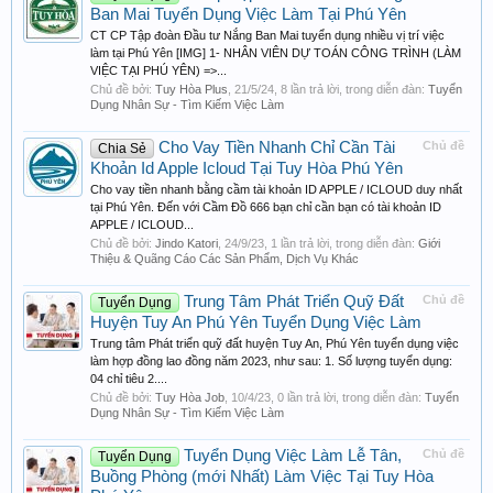
Ban Mai Tuyển Dụng Việc Làm Tại Phú Yên
CT CP Tập đoàn Đầu tư Nắng Ban Mai tuyển dụng nhiều vị trí việc
làm tại Phú Yên [IMG] 1- NHÂN VIÊN DỰ TOÁN CÔNG TRÌNH (LÀM
VIỆC TẠI PHÚ YÊN) =>...
Chủ đề bởi:
Tuy Hòa Plus
,
21/5/24
, 8 lần trả lời, trong diễn đàn:
Tuyển
Dụng Nhân Sự - Tìm Kiếm Việc Làm
Cho Vay Tiền Nhanh Chỉ Cần Tài
Chủ đề
Chia Sẻ
Khoản Id Apple Icloud Tại Tuy Hòa Phú Yên
Cho vay tiền nhanh bằng cầm tài khoản ID APPLE / ICLOUD duy nhất
tại Phú Yên. Đến với Cầm Đồ 666 bạn chỉ cần bạn có tài khoản ID
APPLE / ICLOUD...
Chủ đề bởi:
Jindo Katori
,
24/9/23
, 1 lần trả lời, trong diễn đàn:
Giới
Thiệu & Quãng Cáo Các Sản Phẩm, Dịch Vụ Khác
Trung Tâm Phát Triển Quỹ Đất
Chủ đề
Tuyển Dụng
Huyện Tuy An Phú Yên Tuyển Dụng Việc Làm
Trung tâm Phát triển quỹ đất huyện Tuy An, Phú Yên tuyển dụng việc
làm hợp đồng lao đồng năm 2023, như sau: 1. Số lượng tuyển dụng:
04 chỉ tiêu 2....
Chủ đề bởi:
Tuy Hòa Job
,
10/4/23
, 0 lần trả lời, trong diễn đàn:
Tuyển
Dụng Nhân Sự - Tìm Kiếm Việc Làm
Tuyển Dụng Việc Làm Lễ Tân,
Chủ đề
Tuyển Dụng
Buồng Phòng (mới Nhất) Làm Việc Tại Tuy Hòa