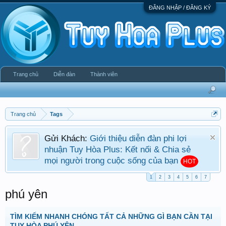
ĐĂNG NHẬP / ĐĂNG KÝ
Trang chủ
Diễn đàn
Thành viên
Trang chủ
Tags
Gửi Khách:
Giới thiệu diễn đàn phi lợi
nhuận Tuy Hòa Plus: Kết nối & Chia sẻ
mọi người trong cuộc sống của bạn
HOT
1
2
3
4
5
6
7
phú yên
TÌM KIẾM NHANH CHÓNG TẤT CẢ NHỮNG GÌ BẠN CẦN TẠI
TUY HÒA PHÚ YÊN