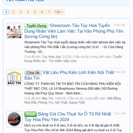
1
2
3
4
5
6
7
Tiếp >
Showroom Táo Tuy Hoà Tuyển
Chủ đề
Tuyển Dụng
Dụng Nhân Viên Làm Việc Tại Văn Phòng Phú Yên
(lương Cứng 6tr)
Showroom Táo Tuy Hoà tuyển dụng nhân viên bán Iphone làm việc tại
văn phòng Phú Yên Đắk Lắk (Lương cứng 6tr) Vị trí : - 01 Cửa Hàng
Trưởng - 02...
Chủ đề bởi:
Tuy Hòa Job
,
2/1/26
, 0 lần trả lời, trong diễn đàn:
Tuyển
Dụng Nhân Sự - Tìm Kiếm Việc Làm
Vật Liệu Phụ Kiện Linh Kiện Nội Thất
Chủ đề
Chia Sẻ
Bảo Tín
CÔNG TY TNHH KD TM TH BẢO TÍN CỬA HÀNG PHỤ KIỆN NỘI
THẤT B&T CN1: Lô 14 ShopHouse Simona (Đối diện 243 Đường
Hoàng VănThụ) Quy Nhơn - Bình Định...
Chủ đề bởi:
Bảo Tín
,
23/6/25
, 5 lần trả lời, trong diễn đàn:
Mặt Bằng,
Nhà Đất, Phòng Trọ, Nội Thất, Ngoại Thất
Bảng Giá Cho Thuê Xe Ô Tô Rẻ Nhất
Chủ đề
Thuê
Tuy Hòa Phú Yên 2024
Dịch vụ cho thuê xe ô tô taxi, ô tô du lịch, xe ô tô tập lái giá rẻ nhất
Tuy Hòa Phú Yên chỉ từ 90k 2024 Bảng giá dịch vụ thuê xe ô tô Tuy