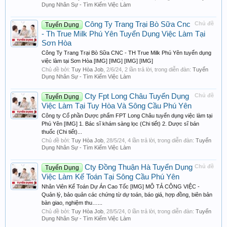
Dụng Nhân Sự - Tìm Kiếm Việc Làm
Công Ty Trang Trại Bò Sữa Cnc
Chủ đề
Tuyển Dụng
- Th True Milk Phú Yên Tuyển Dụng Việc Làm Tại
Sơn Hòa
Công Ty Trang Trại Bò Sữa CNC - TH True Milk Phú Yên tuyển dụng
việc làm tại Sơn Hòa [IMG] [IMG] [IMG] [IMG]
Chủ đề bởi:
Tuy Hòa Job
,
2/6/24
, 2 lần trả lời, trong diễn đàn:
Tuyển
Dụng Nhân Sự - Tìm Kiếm Việc Làm
Cty Fpt Long Châu Tuyển Dụng
Chủ đề
Tuyển Dụng
Việc Làm Tại Tuy Hòa Và Sông Cầu Phú Yên
Công ty Cổ phần Dược phẩm FPT Long Châu tuyển dụng việc làm tại
Phú Yên [IMG] 1. Bác sĩ khám sàng lọc (Chi tiết) 2. Dược sĩ bán
thuốc (Chi tiết)...
Chủ đề bởi:
Tuy Hòa Job
,
28/5/24
, 4 lần trả lời, trong diễn đàn:
Tuyển
Dụng Nhân Sự - Tìm Kiếm Việc Làm
Cty Đồng Thuận Hà Tuyển Dụng
Chủ đề
Tuyển Dụng
Việc Làm Kế Toán Tại Sông Cầu Phú Yên
Nhân Viên Kế Toán Dự Án Cao Tốc [IMG] MÔ TẢ CÔNG VIỆC -
Quản lý, bảo quản các chứng từ dự toán, báo giá, hợp đồng, biên bản
bàn giao, nghiệm thu…...
Chủ đề bởi:
Tuy Hòa Job
,
28/5/24
, 0 lần trả lời, trong diễn đàn:
Tuyển
Dụng Nhân Sự - Tìm Kiếm Việc Làm