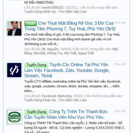
hệ Mẫn 0886275461
Chủ đề bởi:
mantv1988123
,
15/12/21
, 1 lần trả lời, trong diễn đàn:
Tuyển Dụng Nhân Sự - Tìm Kiếm Việc Làm
Cho Thuê Mặt Bằng Rẻ Góc 3 Đờ Cua
Chủ đề
Thuê
Trung Tâm Phường 7, Tuy Hoà, Phú Yên (3tr5)
Cho thuê mặt bằng rẻ góc 3 đờ cua trung tâm Phường 7, Tuy Hoà,
Phú Yên (3tr5) Cho thuê mặt bằng kinh doanh giá siêu rẻ chỉ
3tr5/tháng (cam kết rẻ...
Chủ đề bởi:
Mr. Nguyễn
,
14/5/20
, 0 lần trả lời, trong diễn đàn:
Mặt
Bằng, Nhà Đất, Phòng Trọ, Nội Thất, Ngoại Thất
Tuyển Ctv Online Tại Phú Yên
Chủ đề
Tuyển Dụng
Làm Việc Facebook, Zalo, Youtube, Google,
Stream, Tiktok
Tuyển CTV affiliate marketing online tại Phú Yên làm việc facebook,
zalo, google, youtube, stream, tiktok, lazada, shoppee, tiki, ... kiếm
thêm...
Chủ đề bởi:
Facebook Marketing
,
3/4/20
, 0 lần trả lời, trong diễn đàn:
Tuyển Dụng Nhân Sự - Tìm Kiếm Việc Làm
Công Ty Tnhh Tm Thạnh Đức
Chủ đề
Tuyển Dụng
Cần Tuyển Nhân Viên Khu Vực Phú Yên.
Công ty TNHH TM Thạnh Đức cần tuyển: 1. Nhân viên kế toán - Số
lượng 03 người - Mô tả : Có kinh nghiệm - Lương 5.XXX.OOO VNĐ 2.
Tài xế - Số lượng...