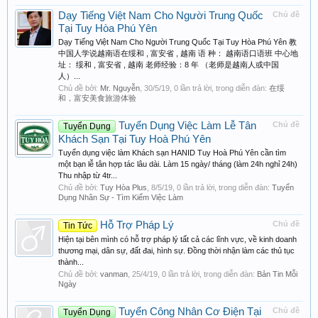
Dạy Tiếng Việt Nam Cho Người Trung Quốc
Chủ đề
Tại Tuy Hòa Phú Yên
Dạy Tiếng Việt Nam Cho Người Trung Quốc Tại Tuy Hòa Phú Yên 教
中国人学说越南语在绥和 , 富安省 , 越南 语 种： 越南语口语班 中心地
址： 绥和 , 富安省 , 越南 老师经验：8 年 （老师是越南人或中国
人）...
Chủ đề bởi:
Mr. Nguyễn
,
30/5/19
, 0 lần trả lời, trong diễn đàn:
在绥
和，富安美食旅游体验
Tuyển Dụng Việc Làm Lễ Tân
Chủ đề
Tuyển Dụng
Khách Sạn Tại Tuy Hoà Phú Yên
Tuyển dụng việc làm Khách sạn HANID Tuy Hoà Phú Yên cần tìm
một bạn lễ tân hợp tác lâu dài. Làm 15 ngày/ tháng (làm 24h nghỉ 24h)
Thu nhập từ 4tr...
Chủ đề bởi:
Tuy Hòa Plus
,
8/5/19
, 0 lần trả lời, trong diễn đàn:
Tuyển
Dụng Nhân Sự - Tìm Kiếm Việc Làm
Hỗ Trợ Pháp Lý
Chủ đề
Tin Tức
Hiện tại bên mình có hỗ trợ pháp lý tất cả các lĩnh vực, về kinh doanh
thương mại, dân sự, đất đai, hình sự. Đồng thời nhận làm các thủ tục
thành...
Chủ đề bởi:
vanman
,
25/4/19
, 0 lần trả lời, trong diễn đàn:
Bản Tin Mỗi
Ngày
Tuyển Công Nhân Cơ Điện Tại
Chủ đề
Tuyển Dụng