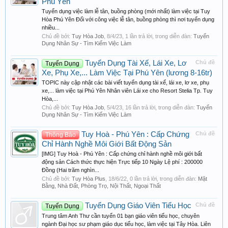
Phú Yên
Tuyển dụng việc làm lễ tân, buồng phòng (mới nhất) làm việc tại Tuy
Hòa Phú Yên Đối với công việc lễ tân, buồng phòng thì nơi tuyển dụng
nhiều...
Chủ đề bởi:
Tuy Hòa Job
,
8/4/23
, 1 lần trả lời, trong diễn đàn:
Tuyển
Dụng Nhân Sự - Tìm Kiếm Việc Làm
Tuyển Dụng Tài Xế, Lái Xe, Lơ
Chủ đề
Tuyển Dụng
Xe, Phụ Xe,... Làm Việc Tại Phú Yên (lương 8-16tr)
TOPIC này cập nhật các bài viết tuyển dụng tài xế, lái xe, lơ xe, phụ
xe,... làm việc tại Phú Yên Nhân viên Lái xe cho Resort Stelia Tp. Tuy
Hòa,...
Chủ đề bởi:
Tuy Hòa Job
,
5/4/23
, 16 lần trả lời, trong diễn đàn:
Tuyển
Dụng Nhân Sự - Tìm Kiếm Việc Làm
Tuy Hoà - Phú Yên : Cấp Chứng
Chủ đề
Thông Báo
Chỉ Hành Nghề Môi Giới Bất Động Sản
[IMG] Tuy Hoà - Phú Yên : Cấp chứng chỉ hành nghề môi giới bất
động sản Cách thức thực hiện Trực tiếp 10 Ngày Lệ phí : 200000
Đồng (Hai trăm nghìn...
Chủ đề bởi:
Tuy Hòa Plus
,
18/6/22
, 0 lần trả lời, trong diễn đàn:
Mặt
Bằng, Nhà Đất, Phòng Trọ, Nội Thất, Ngoại Thất
Tuyển Dụng Giáo Viên Tiểu Học
Chủ đề
Tuyển Dụng
Trung tâm Anh Thư cần tuyển 01 bạn giáo viên tiểu học, chuyên
ngành Đại học sư phạm giáo dục tiểu học, làm việc tại Tây Hòa. Liên