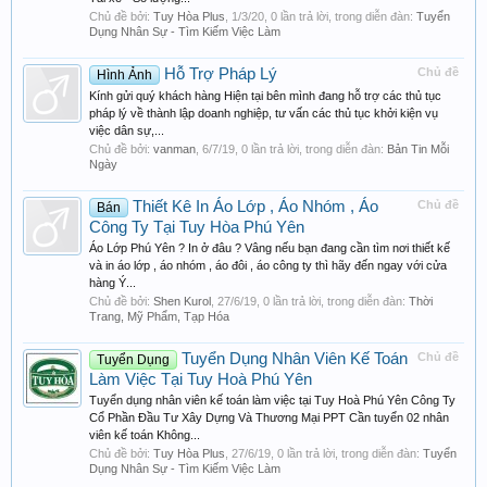
Chủ đề bởi:
Tuy Hòa Plus
,
1/3/20
, 0 lần trả lời, trong diễn đàn:
Tuyển
Dụng Nhân Sự - Tìm Kiếm Việc Làm
Hỗ Trợ Pháp Lý
Chủ đề
Hình Ảnh
Kính gửi quý khách hàng Hiện tại bên mình đang hỗ trợ các thủ tục
pháp lý về thành lập doanh nghiệp, tư vấn các thủ tục khởi kiện vụ
việc dân sự,...
Chủ đề bởi:
vanman
,
6/7/19
, 0 lần trả lời, trong diễn đàn:
Bản Tin Mỗi
Ngày
Thiết Kê In Áo Lớp , Áo Nhóm , Áo
Chủ đề
Bán
Công Ty Tại Tuy Hòa Phú Yên
Áo Lớp Phú Yên ? In ở đâu ? Vâng nếu bạn đang cần tìm nơi thiết kế
và in áo lớp , áo nhóm , áo đôi , áo công ty thì hãy đến ngay với cửa
hàng Ý...
Chủ đề bởi:
Shen Kurol
,
27/6/19
, 0 lần trả lời, trong diễn đàn:
Thời
Trang, Mỹ Phẩm, Tạp Hóa
Tuyển Dụng Nhân Viên Kế Toán
Chủ đề
Tuyển Dụng
Làm Việc Tại Tuy Hoà Phú Yên
Tuyển dụng nhân viên kế toán làm việc tại Tuy Hoà Phú Yên Công Ty
Cổ Phần Đầu Tư Xây Dựng Và Thương Mại PPT Cần tuyển 02 nhân
viên kế toán Không...
Chủ đề bởi:
Tuy Hòa Plus
,
27/6/19
, 0 lần trả lời, trong diễn đàn:
Tuyển
Dụng Nhân Sự - Tìm Kiếm Việc Làm