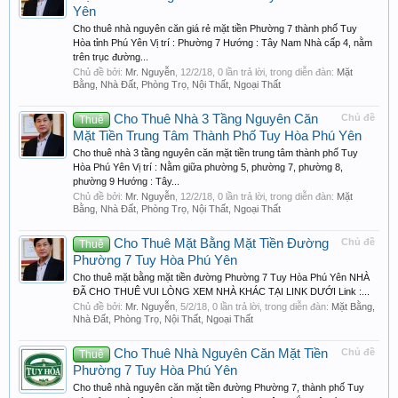
Yên
Cho thuê nhà nguyên căn giá rẻ mặt tiền Phường 7 thành phố Tuy
Hòa tỉnh Phú Yên Vị trí : Phường 7 Hướng : Tây Nam Nhà cấp 4, nằm
trên trục đường...
Chủ đề bởi:
Mr. Nguyễn
,
12/2/18
, 0 lần trả lời, trong diễn đàn:
Mặt
Bằng, Nhà Đất, Phòng Trọ, Nội Thất, Ngoại Thất
Cho Thuê Nhà 3 Tầng Nguyên Căn
Chủ đề
Thuê
Mặt Tiền Trung Tâm Thành Phố Tuy Hòa Phú Yên
Cho thuê nhà 3 tầng nguyên căn mặt tiền trung tâm thành phố Tuy
Hòa Phú Yên Vị trí : Nằm giữa phường 5, phường 7, phường 8,
phường 9 Hướng : Tây...
Chủ đề bởi:
Mr. Nguyễn
,
12/2/18
, 0 lần trả lời, trong diễn đàn:
Mặt
Bằng, Nhà Đất, Phòng Trọ, Nội Thất, Ngoại Thất
Cho Thuê Mặt Bằng Mặt Tiền Đường
Chủ đề
Thuê
Phường 7 Tuy Hòa Phú Yên
Cho thuê mặt bằng mặt tiền đường Phường 7 Tuy Hòa Phú Yên NHÀ
ĐÃ CHO THUÊ VUI LÒNG XEM NHÀ KHÁC TẠI LINK DƯỚI Link :...
Chủ đề bởi:
Mr. Nguyễn
,
5/2/18
, 0 lần trả lời, trong diễn đàn:
Mặt Bằng,
Nhà Đất, Phòng Trọ, Nội Thất, Ngoại Thất
Cho Thuê Nhà Nguyên Căn Mặt Tiền
Chủ đề
Thuê
Phường 7 Tuy Hòa Phú Yên
Cho thuê nhà nguyên căn mặt tiền đường Phường 7, thành phố Tuy