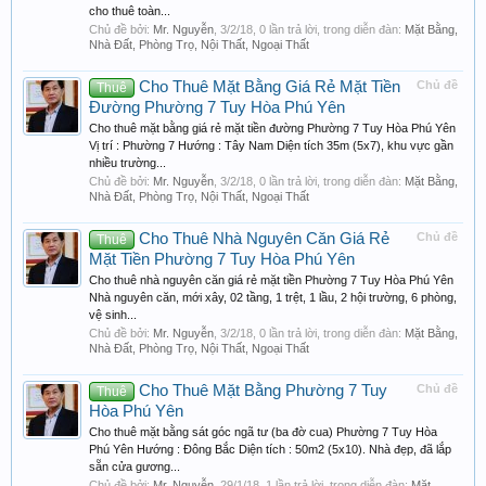
cho thuê toàn...
Chủ đề bởi:
Mr. Nguyễn
,
3/2/18
, 0 lần trả lời, trong diễn đàn:
Mặt Bằng,
Nhà Đất, Phòng Trọ, Nội Thất, Ngoại Thất
Cho Thuê Mặt Bằng Giá Rẻ Mặt Tiền
Chủ đề
Thuê
Đường Phường 7 Tuy Hòa Phú Yên
Cho thuê mặt bằng giá rẻ mặt tiền đường Phường 7 Tuy Hòa Phú Yên
Vị trí : Phường 7 Hướng : Tây Nam Diện tích 35m (5x7), khu vực gần
nhiều trường...
Chủ đề bởi:
Mr. Nguyễn
,
3/2/18
, 0 lần trả lời, trong diễn đàn:
Mặt Bằng,
Nhà Đất, Phòng Trọ, Nội Thất, Ngoại Thất
Cho Thuê Nhà Nguyên Căn Giá Rẻ
Chủ đề
Thuê
Mặt Tiền Phường 7 Tuy Hòa Phú Yên
Cho thuê nhà nguyên căn giá rẻ mặt tiền Phường 7 Tuy Hòa Phú Yên
Nhà nguyên căn, mới xây, 02 tầng, 1 trệt, 1 lầu, 2 hội trường, 6 phòng,
vệ sinh...
Chủ đề bởi:
Mr. Nguyễn
,
3/2/18
, 0 lần trả lời, trong diễn đàn:
Mặt Bằng,
Nhà Đất, Phòng Trọ, Nội Thất, Ngoại Thất
Cho Thuê Mặt Bằng Phường 7 Tuy
Chủ đề
Thuê
Hòa Phú Yên
Cho thuê mặt bằng sát góc ngã tư (ba đờ cua) Phường 7 Tuy Hòa
Phú Yên Hướng : Đông Bắc Diện tích : 50m2 (5x10). Nhà đẹp, đã lắp
sẵn cửa gương...
Chủ đề bởi:
Mr. Nguyễn
,
29/1/18
, 1 lần trả lời, trong diễn đàn:
Mặt