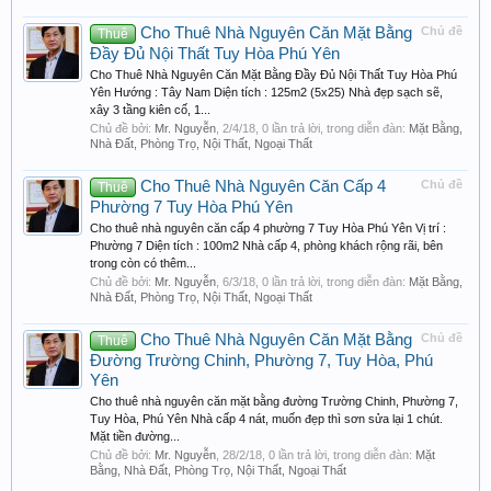
Cho Thuê Nhà Nguyên Căn Mặt Bằng
Chủ đề
Thuê
Đầy Đủ Nội Thất Tuy Hòa Phú Yên
Cho Thuê Nhà Nguyên Căn Mặt Bằng Đầy Đủ Nội Thất Tuy Hòa Phú
Yên Hướng : Tây Nam Diện tích : 125m2 (5x25) Nhà đẹp sạch sẽ,
xây 3 tầng kiên cố, 1...
Chủ đề bởi:
Mr. Nguyễn
,
2/4/18
, 0 lần trả lời, trong diễn đàn:
Mặt Bằng,
Nhà Đất, Phòng Trọ, Nội Thất, Ngoại Thất
Cho Thuê Nhà Nguyên Căn Cấp 4
Chủ đề
Thuê
Phường 7 Tuy Hòa Phú Yên
Cho thuê nhà nguyên căn cấp 4 phường 7 Tuy Hòa Phú Yên Vị trí :
Phường 7 Diện tích : 100m2 Nhà cấp 4, phòng khách rộng rãi, bên
trong còn có thêm...
Chủ đề bởi:
Mr. Nguyễn
,
6/3/18
, 0 lần trả lời, trong diễn đàn:
Mặt Bằng,
Nhà Đất, Phòng Trọ, Nội Thất, Ngoại Thất
Cho Thuê Nhà Nguyên Căn Mặt Bằng
Chủ đề
Thuê
Đường Trường Chinh, Phường 7, Tuy Hòa, Phú
Yên
Cho thuê nhà nguyên căn mặt bằng đường Trường Chinh, Phường 7,
Tuy Hòa, Phú Yên Nhà cấp 4 nát, muốn đẹp thì sơn sửa lại 1 chút.
Mặt tiền đường...
Chủ đề bởi:
Mr. Nguyễn
,
28/2/18
, 0 lần trả lời, trong diễn đàn:
Mặt
Bằng, Nhà Đất, Phòng Trọ, Nội Thất, Ngoại Thất