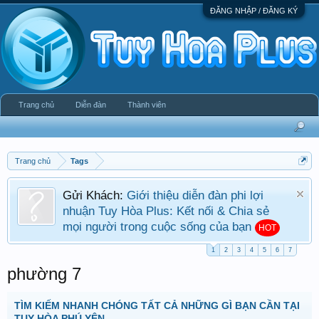
ĐĂNG NHẬP / ĐĂNG KÝ
Trang chủ
Diễn đàn
Thành viên
Trang chủ
Tags
Gửi Khách:
Giới thiệu diễn đàn phi lợi
nhuận Tuy Hòa Plus: Kết nối & Chia sẻ
mọi người trong cuộc sống của bạn
HOT
1
2
3
4
5
6
7
phường 7
TÌM KIẾM NHANH CHÓNG TẤT CẢ NHỮNG GÌ BẠN CẦN TẠI
TUY HÒA PHÚ YÊN