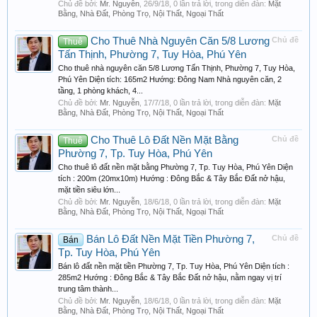
Chủ đề bởi:
Mr. Nguyễn
,
26/9/18
, 0 lần trả lời, trong diễn đàn:
Mặt
Bằng, Nhà Đất, Phòng Trọ, Nội Thất, Ngoại Thất
Cho Thuê Nhà Nguyên Căn 5/8 Lương
Chủ đề
Thuê
Tấn Thịnh, Phường 7, Tuy Hòa, Phú Yên
Cho thuê nhà nguyên căn 5/8 Lương Tấn Thịnh, Phường 7, Tuy Hòa,
Phú Yên Diện tích: 165m2 Hướng: Đông Nam Nhà nguyên căn, 2
tầng, 1 phòng khách, 4...
Chủ đề bởi:
Mr. Nguyễn
,
17/7/18
, 0 lần trả lời, trong diễn đàn:
Mặt
Bằng, Nhà Đất, Phòng Trọ, Nội Thất, Ngoại Thất
Cho Thuê Lô Đất Nền Mặt Bằng
Chủ đề
Thuê
Phường 7, Tp. Tuy Hòa, Phú Yên
Cho thuê lô đất nền mặt bằng Phường 7, Tp. Tuy Hòa, Phú Yên Diện
tích : 200m (20mx10m) Hướng : Đông Bắc & Tây Bắc Đất nở hậu,
mặt tiền siêu lớn...
Chủ đề bởi:
Mr. Nguyễn
,
18/6/18
, 0 lần trả lời, trong diễn đàn:
Mặt
Bằng, Nhà Đất, Phòng Trọ, Nội Thất, Ngoại Thất
Bán Lô Đất Nền Mặt Tiền Phường 7,
Chủ đề
Bán
Tp. Tuy Hòa, Phú Yên
Bán lô đất nền mặt tiền Phường 7, Tp. Tuy Hòa, Phú Yên Diện tích :
285m2 Hướng : Đông Bắc & Tây Bắc Đất nở hậu, nằm ngay vị trí
trung tâm thành...
Chủ đề bởi:
Mr. Nguyễn
,
18/6/18
, 0 lần trả lời, trong diễn đàn:
Mặt
Bằng, Nhà Đất, Phòng Trọ, Nội Thất, Ngoại Thất