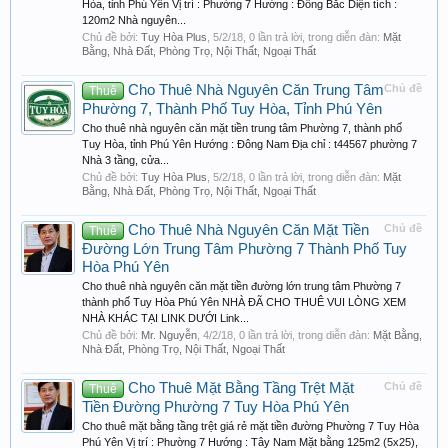
Hòa, tỉnh Phú Yên Vị trí : Phường 7 Hướng : Đông Bắc Diện tích :
120m2 Nhà nguyên...
Chủ đề bởi:
Tuy Hòa Plus
,
5/2/18
, 0 lần trả lời, trong diễn đàn:
Mặt
Bằng, Nhà Đất, Phòng Trọ, Nội Thất, Ngoại Thất
Cho Thuê Nhà Nguyên Căn Trung Tâm
Chủ đề
Thuê
Phường 7, Thành Phố Tuy Hòa, Tỉnh Phú Yên
Cho thuê nhà nguyên căn mặt tiền trung tâm Phường 7, thành phố
Tuy Hòa, tỉnh Phú Yên Hướng : Đông Nam Địa chỉ : t44567 phường 7
Nhà 3 tầng, cửa...
Chủ đề bởi:
Tuy Hòa Plus
,
5/2/18
, 0 lần trả lời, trong diễn đàn:
Mặt
Bằng, Nhà Đất, Phòng Trọ, Nội Thất, Ngoại Thất
Cho Thuê Nhà Nguyên Căn Mặt Tiền
Chủ đề
Thuê
Đường Lớn Trung Tâm Phường 7 Thành Phố Tuy
Hòa Phú Yên
Cho thuê nhà nguyên căn mặt tiền đường lớn trung tâm Phường 7
thành phố Tuy Hòa Phú Yên NHÀ ĐÃ CHO THUÊ VUI LÒNG XEM
NHÀ KHÁC TẠI LINK DƯỚI Link...
Chủ đề bởi:
Mr. Nguyễn
,
4/2/18
, 0 lần trả lời, trong diễn đàn:
Mặt Bằng,
Nhà Đất, Phòng Trọ, Nội Thất, Ngoại Thất
Cho Thuê Mặt Bằng Tầng Trệt Mặt
Chủ đề
Thuê
Tiền Đường Phường 7 Tuy Hòa Phú Yên
Cho thuê mặt bằng tầng trệt giá rẻ mặt tiền đường Phường 7 Tuy Hòa
Phú Yên Vị trí : Phường 7 Hướng : Tây Nam Mặt bằng 125m2 (5x25),