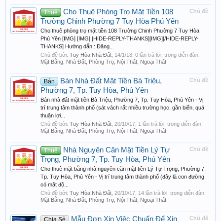
Cho Thuê Phòng Trọ Mặt Tiền 108
Chủ đề
Thuê
Trường Chinh Phường 7 Tuy Hòa Phú Yên
Cho thuê phòng trọ mặt tiền 108 Trường Chinh Phường 7 Tuy Hòa
Phú Yên [IMG] [IMG] [HIDE-REPLY-THANKS][IMG][/HIDE-REPLY-
THANKS] Hướng dẫn : Đăng...
Chủ đề bởi:
Tuy Hòa Nhà Đất
,
14/1/18
, 0 lần trả lời, trong diễn đàn:
Mặt Bằng, Nhà Đất, Phòng Trọ, Nội Thất, Ngoại Thất
Bán Nhà Đất Mặt Tiền Bà Triệu,
Chủ đề
Bán
Phường 7, Tp. Tuy Hòa, Phú Yên
Bán nhà đất mặt tiền Bà Triệu, Phường 7, Tp. Tuy Hòa, Phú Yên - Vị
trí trung tâm thành phố (sát vách rất nhiều trường học, gần biển, quá
thuận lợi...
Chủ đề bởi:
Tuy Hòa Nhà Đất
,
20/10/17
, 1 lần trả lời, trong diễn đàn:
Mặt Bằng, Nhà Đất, Phòng Trọ, Nội Thất, Ngoại Thất
Nhà Nguyên Căn Mặt Tiền Lý Tự
Chủ đề
Thuê
Trọng, Phường 7, Tp. Tuy Hòa, Phú Yên
Cho thuê mặt bằng nhà nguyên căn mặt tiền Lý Tự Trọng, Phường 7,
Tp. Tuy Hòa, Phú Yên - Vị trí trung tâm thành phố (đây là con đường
có mật độ...
Chủ đề bởi:
Tuy Hòa Nhà Đất
,
20/10/17
, 14 lần trả lời, trong diễn đàn:
Mặt Bằng, Nhà Đất, Phòng Trọ, Nội Thất, Ngoại Thất
Mẫu Đơn Xin Việc Chuẩn Để Xin
Chủ đề
Chia Sẻ