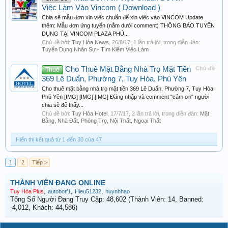
Việc Làm Vào Vincom ( Download )
Chia sẽ mẫu đơn xin việc chuẩn để xin việc vào VINCOM Update
thêm: Mẫu đơn ứng tuyển (nằm dưới comment) THÔNG BÁO TUYỂN
DỤNG TẠI VINCOM PLAZA PHÚ...
Chủ đề bởi:
Tuy Hòa News
,
26/8/17
, 1 lần trả lời, trong diễn đàn:
Tuyển Dụng Nhân Sự - Tìm Kiếm Việc Làm
Cho Thuê Mặt Bằng Nhà Trọ Mặt Tiền
Chủ đề
Thuê
369 Lê Duẩn, Phường 7, Tuy Hòa, Phú Yên
Cho thuê mặt bằng nhà trọ mặt tiền 369 Lê Duẩn, Phường 7, Tuy Hòa,
Phú Yên [IMG] [IMG] [IMG] Đăng nhập và comment "cảm ơn" người
chia sẽ để thấy...
Chủ đề bởi:
Tuy Hòa Hotel
,
17/7/17
, 2 lần trả lời, trong diễn đàn:
Mặt
Bằng, Nhà Đất, Phòng Trọ, Nội Thất, Ngoại Thất
Hiển thị kết quả từ 1 đến 30 của 47
1
2
Tiếp >
THÀNH VIÊN ĐANG ONLINE
,
,
,
Tuy Hòa Plus
autobotf1
Hieu51232
huynhhao
Tổng Số Người Đang Truy Cập: 48,602 (Thành Viên: 14, Banned:
-4,012, Khách: 44,586)