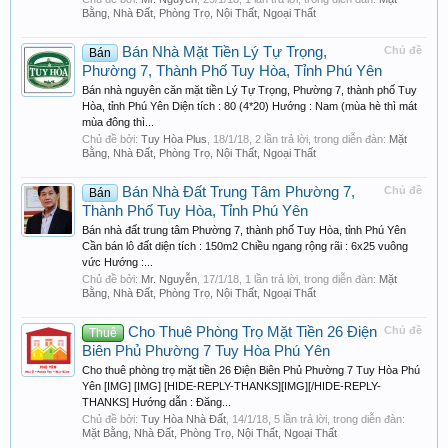
Bằng, Nhà Đất, Phòng Trọ, Nội Thất, Ngoại Thất
Bán Nhà Mặt Tiền Lý Tự Trọng,
Chủ đề
Bán
Phường 7, Thành Phố Tuy Hòa, Tỉnh Phú Yên
Bán nhà nguyên căn mặt tiền Lý Tự Trọng, Phường 7, thành phố Tuy
Hòa, tỉnh Phú Yên Diện tích : 80 (4*20) Hướng : Nam (mùa hè thì mát
mùa đông thì...
Chủ đề bởi:
Tuy Hòa Plus
,
18/1/18
, 2 lần trả lời, trong diễn đàn:
Mặt
Bằng, Nhà Đất, Phòng Trọ, Nội Thất, Ngoại Thất
Bán Nhà Đất Trung Tâm Phường 7,
Chủ đề
Bán
Thành Phố Tuy Hòa, Tỉnh Phú Yên
Bán nhà đất trung tâm Phường 7, thành phố Tuy Hòa, tỉnh Phú Yên
Cần bán lô đất diện tích : 150m2 Chiều ngang rộng rãi : 6x25 vuông
vức Hướng :...
Chủ đề bởi:
Mr. Nguyễn
,
17/1/18
, 1 lần trả lời, trong diễn đàn:
Mặt
Bằng, Nhà Đất, Phòng Trọ, Nội Thất, Ngoại Thất
Cho Thuê Phòng Trọ Mặt Tiền 26 Điện
Chủ đề
Thuê
Biên Phủ Phường 7 Tuy Hòa Phú Yên
Cho thuê phòng trọ mặt tiền 26 Điện Biên Phủ Phường 7 Tuy Hòa Phú
Yên [IMG] [IMG] [HIDE-REPLY-THANKS][IMG][/HIDE-REPLY-
THANKS] Hướng dẫn : Đăng...
Chủ đề bởi:
Tuy Hòa Nhà Đất
,
14/1/18
, 5 lần trả lời, trong diễn đàn:
Mặt Bằng, Nhà Đất, Phòng Trọ, Nội Thất, Ngoại Thất