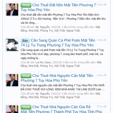
Cho Thuê Đất Nền Mặt Tiền Phường 7
Chủ đề
Thuê
Tuy Hòa Phú Yên
Cho thuê đất nền mặt tiền Phường 7 Tuy Hòa Phú Yên Diện tích :
150m2 (7.5 x 20) Hướng : Bắc Vị trí : Phường 7 Đần nền, mặt tiền lớn,
vỉa hè rộng,...
Chủ đề bởi:
Mr. Nguyễn
,
24/2/18
, 1 lần trả lời, trong diễn đàn:
Mặt
Bằng, Nhà Đất, Phòng Trọ, Nội Thất, Ngoại Thất
Cần Sang Quán Cà Phê Putin Mặt Tiền
Chủ đề
Bán
74 Lý Tự Trọng Phường 7 Tuy Hòa Phú Yên
Cần sang quán cà phê Putin mặt tiền 74 Lý Tự Trọng Phường 7 Tuy
Hòa Phú Yên Vị trí đẹp, phường 7, trung tâm thành phố, mát mẻ, cả
ngày không bị...
Chủ đề bởi:
Lui No Jutsu
,
23/2/18
, 0 lần trả lời, trong diễn đàn:
Mặt
Bằng, Nhà Đất, Phòng Trọ, Nội Thất, Ngoại Thất
Cho Thuê Nhà Nguyên Căn Mặt Tiền
Chủ đề
Thuê
Phường 7 Tuy Hòa Phú Yên
Cho thuê nhà nguyên căn mặt tiền Phường 7 Tuy Hòa Phú Yên NHÀ
ĐÃ CHO THUÊ VUI LÒNG XEM NHÀ KHÁC TẠI LINK DƯỚI Link :...
Chủ đề bởi:
Mr. Nguyễn
,
23/2/18
, 0 lần trả lời, trong diễn đàn:
Mặt
Bằng, Nhà Đất, Phòng Trọ, Nội Thất, Ngoại Thất
Cho Thuê Nhà Nguyên Căn Giá Rẻ
Chủ đề
Thuê
Mặt Tiền Phường 7 Thành Phố Tuy Hòa Tỉnh Phú