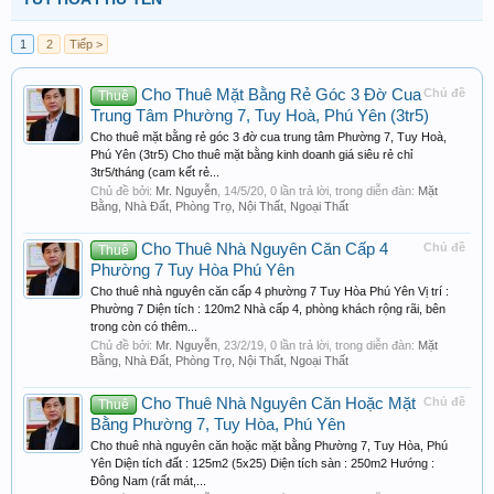
1
2
Tiếp >
Cho Thuê Mặt Bằng Rẻ Góc 3 Đờ Cua
Chủ đề
Thuê
Trung Tâm Phường 7, Tuy Hoà, Phú Yên (3tr5)
Cho thuê mặt bằng rẻ góc 3 đờ cua trung tâm Phường 7, Tuy Hoà,
Phú Yên (3tr5) Cho thuê mặt bằng kinh doanh giá siêu rẻ chỉ
3tr5/tháng (cam kết rẻ...
Chủ đề bởi:
Mr. Nguyễn
,
14/5/20
, 0 lần trả lời, trong diễn đàn:
Mặt
Bằng, Nhà Đất, Phòng Trọ, Nội Thất, Ngoại Thất
Cho Thuê Nhà Nguyên Căn Cấp 4
Chủ đề
Thuê
Phường 7 Tuy Hòa Phú Yên
Cho thuê nhà nguyên căn cấp 4 phường 7 Tuy Hòa Phú Yên Vị trí :
Phường 7 Diện tích : 120m2 Nhà cấp 4, phòng khách rộng rãi, bên
trong còn có thêm...
Chủ đề bởi:
Mr. Nguyễn
,
23/2/19
, 0 lần trả lời, trong diễn đàn:
Mặt
Bằng, Nhà Đất, Phòng Trọ, Nội Thất, Ngoại Thất
Cho Thuê Nhà Nguyên Căn Hoặc Mặt
Chủ đề
Thuê
Bằng Phường 7, Tuy Hòa, Phú Yên
Cho thuê nhà nguyên căn hoặc mặt bằng Phường 7, Tuy Hòa, Phú
Yên Diện tích đất : 125m2 (5x25) Diện tích sàn : 250m2 Hướng :
Đông Nam (rất mát,...