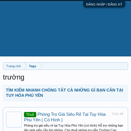
ĐĂNG NHẬP / ĐĂNG KÝ
Trang chủ
Tags
trường
TÌM KIẾM NHANH CHÓNG TẤT CẢ NHỮNG GÌ BẠN CẦN TẠI
TUY HÒA PHÚ YÊN
Phòng Trọ Giá Siêu Rẻ Tại Tuy Hòa
Chủ đề
Thuê
Phú Yên ( Có Hình )
Phòng trọ giá siêu rẻ tại Tuy Hòa Phú Yên (có hình) Hỗ trợ những bạn
tân sinh viên cần tìm phòng. Cho thuê phòng trọ gần Trường Cao