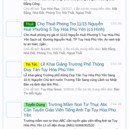
Đẳng Công...
Chủ đề bởi:
Tuy Hòa Plus
,
19/2/17
, 1 lần trả lời, trong diễn đàn:
Mặt
Bằng, Nhà Đất, Phòng Trọ, Nội Thất, Ngoại Thất
Cho Thuê Phòng Trọ 11/15 Nguyễn
Chủ đề
Thuê
Huệ Phường 5 Tuy Hòa Phú Yên (có Hình)
Cho thuê phòng trọ giá rẻ 11/15 Nguyễn Huệ Phường 5 Tuy Hòa Phú
Yên Sạch sẽ. Đường Nguyễn Huệ, TP Tuy Hoà Phú Yên. An ninh trật
tự an toàn, (gần...
Chủ đề bởi:
Ái Linh
,
11/9/16
, 2 lần trả lời, trong diễn đàn:
Mặt Bằng,
Nhà Đất, Phòng Trọ, Nội Thất, Ngoại Thất
Lễ Khai Giảng Trường Phổ Thông
Chủ đề
Tin Tức
Duy Tân Tuy Hòa Phú Yên
Lễ khai giảng Trường phổ thông Duy Tân Tuy Hòa Phú Yên Sáng
10.9, Nguyên Chủ tịch nước Trương Tấn Sang cùng Lãnh sự Nhật
Bản và lãnh đạo tỉnh Phú...
Chủ đề bởi:
Tuy Hòa News
,
10/9/16
, 0 lần trả lời, trong diễn đàn:
Bản
Tin Mỗi Ngày
Trường Mầm Non Tư Thục Abc
Chủ đề
Tuyển Dụng
Cần Tuyển Giáo Viên Tiếng Anh Tại Tuy Hòa Phú
Yên
Trường mầm non tư thục ABC cần tuyển giáo viên tiếng Anh tại Tuy
Hòa Phú Yên Lh số điện thoại: [IMG] 01666302520