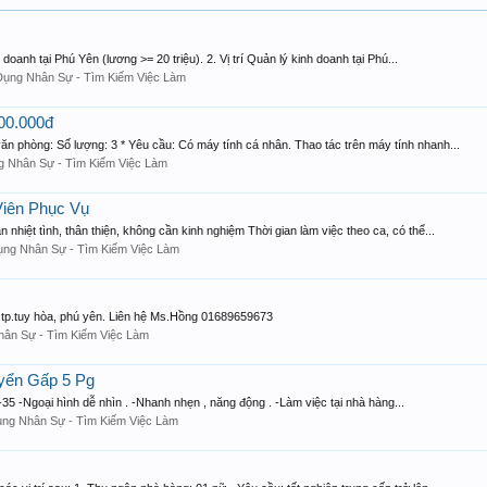
doanh tại Phú Yên (lương >= 20 triệu). 2. Vị trí Quản lý kinh doanh tại Phú...
Dụng Nhân Sự - Tìm Kiếm Việc Làm
00.000đ
hòng: Số lượng: 3 * Yêu cầu: Có máy tính cá nhân. Thao tác trên máy tính nhanh...
 Nhân Sự - Tìm Kiếm Việc Làm
iên Phục Vụ
iệt tình, thân thiện, không cần kinh nghiệm Thời gian làm việc theo ca, có thể...
ng Nhân Sự - Tìm Kiếm Việc Làm
n, tp.tuy hòa, phú yên. Liên hệ Ms.Hồng 01689659673
ân Sự - Tìm Kiếm Việc Làm
yển Gấp 5 Pg
5 -Ngoại hình dễ nhìn . -Nhanh nhẹn , năng động . -Làm việc tại nhà hàng...
ng Nhân Sự - Tìm Kiếm Việc Làm