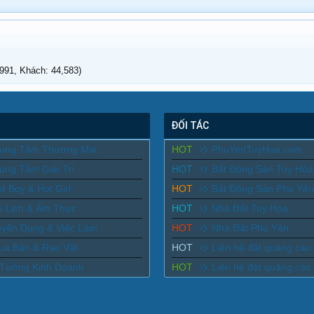
91, Khách: 44,583)
ĐỐI TÁC
rung Tâm Thương Mại
HOT
PhuYenTuyHoa.com
ung Tâm Giải Trí
HOT
Bất Động Sản Tuy Hòa
t Boy & Hot Girl
HOT
Bất Động Sản Phú Yên
u Lịch & Ẩm Thực
HOT
Nhà Đất Tuy Hòa
uyển Dụng & Việc Làm
HOT
Nhà Đất Phú Yên
ua Bán & Rao Vặt
HOT
Liên hệ đặt quảng cáo
 Tưởng Kinh Doanh
HOT
Liên hệ đặt quảng cáo