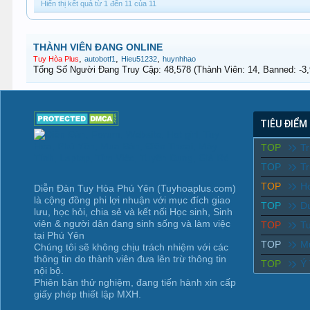
Hiển thị kết quả từ 1 đến 11 của 11
THÀNH VIÊN ĐANG ONLINE
,
,
,
Tuy Hòa Plus
autobotf1
Hieu51232
huynhhao
Tổng Số Người Đang Truy Cập: 48,578 (Thành Viên: 14, Banned: -3,9
TIÊU ĐIỂM
TOP
T
TOP
Tr
TOP
Ho
Diễn Đàn Tuy Hòa Phú Yên (Tuyhoaplus.com)
là cộng đồng phi lợi nhuận với mục đích giao
TOP
D
lưu, học hỏi, chia sẻ và kết nối Học sinh, Sinh
viên & người dân đang sinh sống và làm việc
TOP
T
tại Phú Yên
TOP
M
Chúng tôi sẽ không chịu trách nhiệm với các
thông tin do thành viên đưa lên trừ thông tin
TOP
Ý
nội bộ.
Phiên bản thử nghiệm, đang tiến hành xin cấp
giấy phép thiết lập MXH.