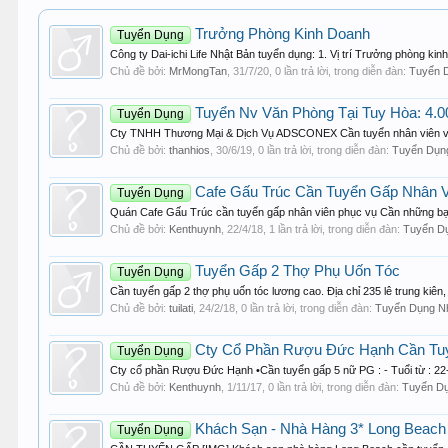
Trưởng Phòng Kinh Doanh
Tuyển Dụng
Công ty Dai-ichi Life Nhật Bản tuyển dụng: 1. Vị trí Trưởng phòng kinh 
Chủ đề bởi:
MrMongTan
,
31/7/20
, 0 lần trả lời, trong diễn đàn:
Tuyển 
Tuyển Nv Văn Phòng Tại Tuy Hòa: 4.0
Tuyển Dụng
Cty TNHH Thương Mại & Dịch Vụ ADSCONEX Cần tuyển nhân viên văn p
Chủ đề bởi:
thanhios
,
30/6/19
, 0 lần trả lời, trong diễn đàn:
Tuyển Dụng
Cafe Gấu Trúc Cần Tuyển Gấp Nhân V
Tuyển Dụng
Quán Cafe Gấu Trúc cần tuyển gấp nhân viên phục vụ Cần những bạn nh
Chủ đề bởi:
Kenthuynh
,
22/4/18
, 1 lần trả lời, trong diễn đàn:
Tuyển Dụ
Tuyển Gấp 2 Thợ Phụ Uốn Tóc
Tuyển Dụng
Cần tuyển gấp 2 thợ phụ uốn tóc lương cao. Địa chỉ 235 lê trung kiê
Chủ đề bởi:
tuilati
,
24/2/18
, 0 lần trả lời, trong diễn đàn:
Tuyển Dụng Nh
Cty Cổ Phần Rượu Đức Hạnh Cần Tu
Tuyển Dụng
Cty cổ phần Rượu Đức Hạnh •Cần tuyển gấp 5 nữ PG : - Tuổi từ : 22-3
Chủ đề bởi:
Kenthuynh
,
1/11/17
, 0 lần trả lời, trong diễn đàn:
Tuyển Dụ
Khách Sạn - Nhà Hàng 3* Long Beach
Tuyển Dụng