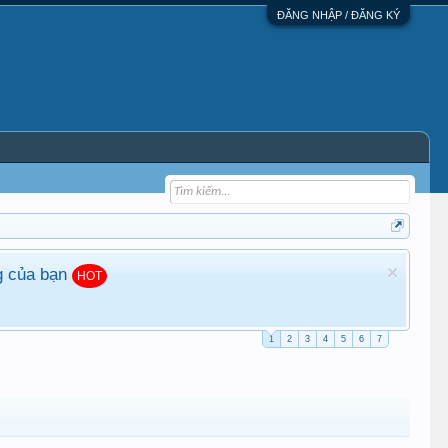
ĐĂNG NHẬP / ĐĂNG KÝ
g của bạn
HOT
1
2
3
4
5
6
7