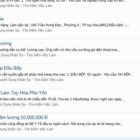
 trí sau: 1. Thu ngân nhà hàng: 01 nữ - Yêu cầu: tốt nghiệp trung cấp trở lên...
ụng Nhân Sự - Tìm Kiếm Việc Làm
òa
ng. Làm việc tại : 185 Trần Hưng Đạo , Phường 4 , TP tuy hòa [IMG] Điều kiện: -...
ụng Nhân Sự - Tìm Kiếm Việc Làm
rường
ớng dẫn cụ thể. Lương cao. Ứng viên có nhu cầu vui lòng gọi điện thoại trao...
 Dụng Nhân Sự - Tìm Kiếm Việc Làm
p Đầu Bếp
 cần tuyển gấp bộ phận nhà hàng như sau: 1. ĐẦU BẾP: 02 người - Yêu cầu: NV BẾP...
uyển Dụng Nhân Sự - Tìm Kiếm Việc Làm
ệc Làm Tuy Hòa Phú Yên
làm việc nhà từ 4h chiều đến 7h tối. Thù lao 1 triệu/tháng. Được nghỉ vào ngày...
n Dụng Nhân Sự - Tìm Kiếm Việc Làm
ẩm lương 10.000.000 Đ
ức khỏe cộng đồng do Bộ Y Tế đầu tư ngân sách. Nội dung của dự án là mang sản...
Dụng Nhân Sự - Tìm Kiếm Việc Làm