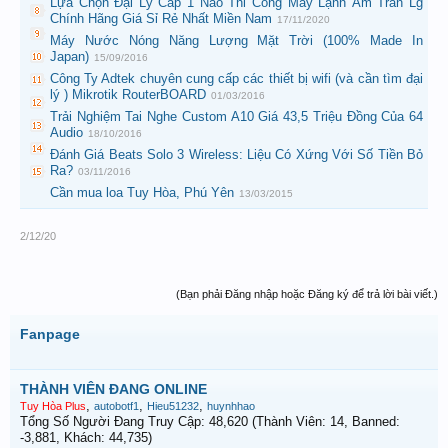
Lựa Chọn Đại Lý Cấp 1 Nào Thi Công Máy Lạnh Âm Trần Lg
Chính Hãng Giá Sỉ Rẻ Nhất Miền Nam
17/11/2020
Máy Nước Nóng Năng Lượng Mặt Trời (100% Made In
Japan)
15/09/2016
Công Ty Adtek chuyên cung cấp các thiết bị wifi (và cần tìm đại
lý ) Mikrotik RouterBOARD
01/03/2016
Trải Nghiệm Tai Nghe Custom A10 Giá 43,5 Triệu Đồng Của 64
Audio
18/10/2016
Đánh Giá Beats Solo 3 Wireless: Liệu Có Xứng Với Số Tiền Bỏ
Ra?
03/11/2016
Cần mua loa Tuy Hòa, Phú Yên
13/03/2015
2/12/20
(Bạn phải Đăng nhập hoặc Đăng ký để trả lời bài viết.)
Fanpage
THÀNH VIÊN ĐANG ONLINE
,
,
,
Tuy Hòa Plus
autobotf1
Hieu51232
huynhhao
Tổng Số Người Đang Truy Cập: 48,620 (Thành Viên: 14, Banned:
-3,881, Khách: 44,735)