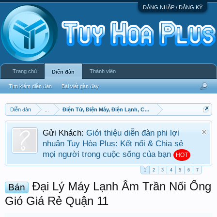
ĐĂNG NHẬP / ĐĂNG KÝ
Trang chủ
Thành viên
Diễn đàn
Tìm kiếm diễn đàn
Bài viết gần đây
Diễn đàn
...
Điện Tử, Điện Máy, Điện Lạnh, Cơ Khí
Gửi Khách:
Giới thiệu diễn đàn phi lợi
nhuận Tuy Hòa Plus: Kết nối & Chia sẻ
mọi người trong cuộc sống của bạn
HOT
1
2
3
4
5
6
7
Đại Lý Máy Lạnh Âm Trần Nối Ống
Bán
Gió Giá Rẻ Quận 11