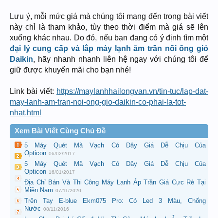
Lưu ý, mỗi mức giá mà chúng tôi mang đến trong bài viết
này chỉ là tham khảo, tùy theo thời điểm mà giá sẽ lên
xuống khác nhau. Do đó, nếu bạn đang có ý định tìm một
đại lý cung cấp và lắp máy lạnh âm trần nối ống gió
Daikin
, hãy nhanh nhanh liên hệ ngay với chúng tôi để
giữ được khuyến mãi cho bạn nhé!
Link bài viết:
https://maylanhhailongvan.vn/tin-tuc/lap-dat-
may-lanh-am-tran-noi-ong-gio-daikin-co-phai-la-tot-
nhat.html
Xem Bài Viết Cùng Chủ Đề
5 Máy Quét Mã Vạch Có Dây Giá Dễ Chịu Của
Opticon
06/02/2017
5 Máy Quét Mã Vạch Có Dây Giá Dễ Chịu Của
Opticon
16/01/2017
Địa Chỉ Bán Và Thi Công Máy Lạnh Áp Trần Giá Cực Rẻ Tại
Miền Nam
07/11/2020
Trên Tay E-blue Ekm075 Pro: Có Led 3 Màu, Chống
Nước
08/11/2016