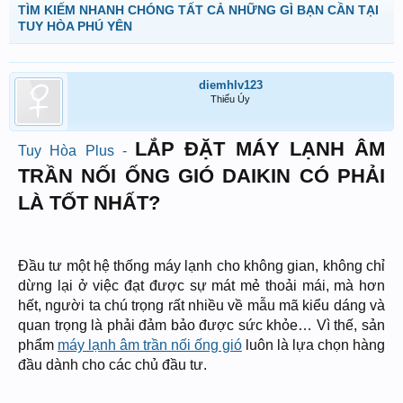
TÌM KIẾM NHANH CHÓNG TẤT CẢ NHỮNG GÌ BẠN CẦN TẠI
TUY HÒA PHÚ YÊN
diemhlv123
Thiếu Úy
LẮP ĐẶT MÁY LẠNH ÂM
Tuy Hòa Plus -
TRẦN NỐI ỐNG GIÓ DAIKIN CÓ PHẢI
LÀ TỐT NHẤT?
Đầu tư một hệ thống máy lạnh cho không gian, không chỉ
dừng lại ở việc đạt được sự mát mẻ thoải mái, mà hơn
hết, người ta chú trọng rất nhiều về mẫu mã kiểu dáng và
quan trọng là phải đảm bảo được sức khỏe… Vì thế, sản
phẩm
máy lạnh âm trần nối ống gió
luôn là lựa chọn hàng
đầu dành cho các chủ đầu tư.