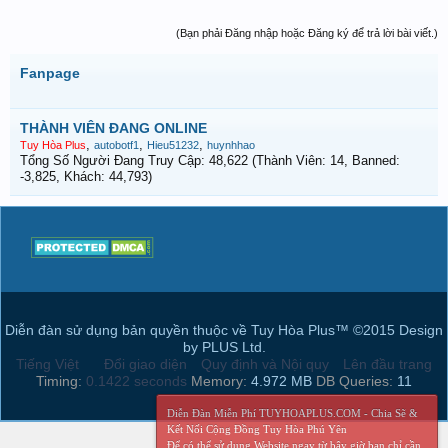
(Bạn phải Đăng nhập hoặc Đăng ký để trả lời bài viết.)
Fanpage
THÀNH VIÊN ĐANG ONLINE
,
,
,
Tuy Hòa Plus
autobotf1
Hieu51232
huynhhao
Tổng Số Người Đang Truy Cập: 48,622 (Thành Viên: 14, Banned:
-3,825, Khách: 44,793)
Diễn đàn sử dụng bản quyền thuộc về Tuy Hòa Plus™ ©2015 Design
by PLUS Ltd.
Tiếng Việt
Đổi giao diện
Quy định và Nội quy
Lên đầu trang
Timing:
0.1422 seconds
Memory:
4.972 MB
DB Queries:
11
Diễn Đàn Miễn Phí TUYHOAPLUS.COM - Chia Sẽ &
Kết Nối Cộng Đồng Tuy Hòa Phú Yên
Để có thể sử dụng Website ngay từ bây giờ bạn chỉ cần