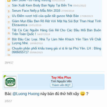
Den Store - 83 Hùng Vương
02/01/2018
Sản Xuất Kem Body Ban Ngày Tại Bến Tre
05/01/2022
Serum Face Nelly.p Mẫu Mới 2016
27/06/2016
Ưu Điểm vượt trội của quần tất gunze Nhật Bản
17/08/2015
Giảm Mụn Đầu Đen Rõ Rệt Với Mặt Nạ Sủi Bọt Than Hoạt Tính
Elizavenca
13/01/2018
Tất Cả Các Nguồn Hàng Giá Rẽ Cho Các Đầu Mối Bán Buôn
Trên Toàn Quốc !
04/07/2016
Bột Đậu Các Loại. Nhà Tự Làm Nên Khách Yên Tâm Về Chất
Lượng Nhé.
18/08/2016
Chuyên phân phối khẩu trang giá sỉ & lẻ tại Phú Yên. LH : Đông
0906655717
05/06/2015
28/4/17
Tuy Hòa Plus
Tình Nguyện Viên
Thành viên BQT
Bác
@Luong Huong
này bán đủ thử hết vậy
?
2/5/17