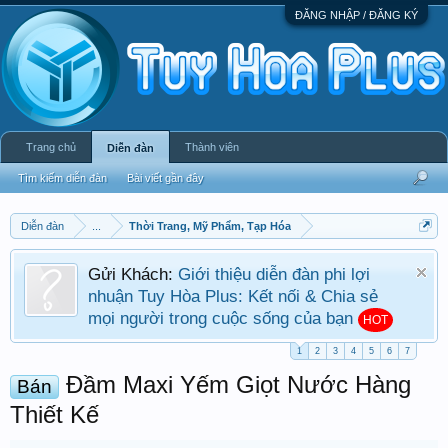
ĐĂNG NHẬP / ĐĂNG KÝ
Trang chủ
Thành viên
Diễn đàn
Tìm kiếm diễn đàn
Bài viết gần đây
Diễn đàn
...
Thời Trang, Mỹ Phẩm, Tạp Hóa
Gửi Khách:
Giới thiệu diễn đàn phi lợi
nhuận Tuy Hòa Plus: Kết nối & Chia sẻ
mọi người trong cuộc sống của bạn
HOT
1
2
3
4
5
6
7
Đầm Maxi Yếm Giọt Nước Hàng
Bán
Thiết Kế