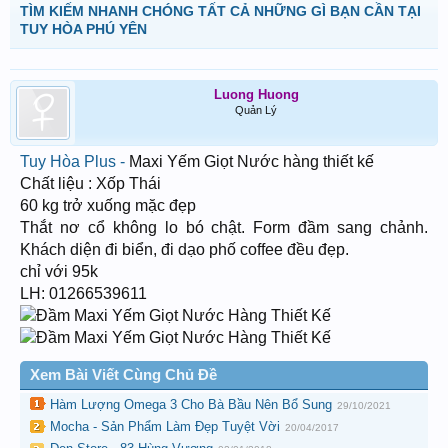
TÌM KIẾM NHANH CHÓNG TẤT CẢ NHỮNG GÌ BẠN CẦN TẠI
TUY HÒA PHÚ YÊN
Luong Huong
Quản Lý
Tuy Hòa Plus -
Maxi Yếm Giọt Nước hàng thiết kế
Chất liệu : Xốp Thái
60 kg trở xuống mặc đẹp
Thắt nơ cổ không lo bó chật. Form đầm sang chảnh.
Khách diện đi biển, đi dạo phố coffee đều đẹp.
chỉ với 95k
LH: 01266539611
Xem Bài Viết Cùng Chủ Đề
Hàm Lượng Omega 3 Cho Bà Bầu Nên Bổ Sung
29/10/2021
Mocha - Sản Phẩm Làm Đẹp Tuyệt Vời
20/04/2017