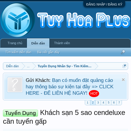
ĐĂNG NHẬP / ĐĂNG KÝ
Trang chủ
Thành viên
Diễn đàn
Tìm kiếm diễn đàn
Bài viết gần đây
Diễn đàn
...
Tuyển Dụng Nhân Sự - Tìm Kiếm Việc Làm
Gửi Khách:
Bạn có muốn đặt quảng cáo
hay thông báo sự kiện tại đây => CLICK
HERE - ĐỂ LIÊN HỆ NGAY!
HOT
1
2
3
4
5
6
7
Khách sạn 5 sao cendeluxe
Tuyển Dụng
cần tuyển gấp