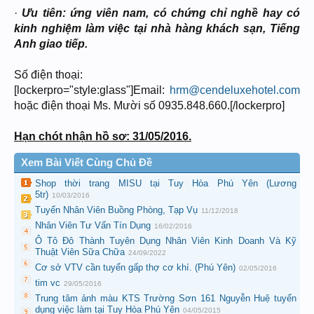
·
Ưu tiên: ứng viên nam, có chứng chỉ nghề hay có
kinh nghiệm làm việc tại nhà hàng khách sạn, Tiếng
Anh giao tiếp.
Số điện thoại:
[lockerpro="style:glass"]Email:
hrm@cendeluxehotel.com
hoặc điện thoại Ms. Mười số 0935.848.660.[/lockerpro]
Hạn chót nhận hồ sơ: 31/05/2016.
Xem Bài Viết Cùng Chủ Đề
Shop thời trang MISU tại Tuy Hòa Phú Yên (Lương
5tr)
10/03/2016
Tuyển Nhân Viên Buồng Phòng, Tạp Vụ
11/12/2018
Nhân Viên Tư Vấn Tín Dụng
16/02/2016
Ô Tô Đô Thành Tuyên Dụng Nhân Viên Kinh Doanh Và Kỹ
Thuật Viên Sữa Chữa
24/09/2022
Cơ sở VTV cần tuyển gấp thợ cơ khí. (Phú Yên)
02/05/2016
tim vc
29/05/2016
Trung tâm ảnh màu KTS Trường Sơn 161 Nguyễn Huệ tuyển
dụng việc làm tại Tuy Hòa Phú Yên
04/05/2015