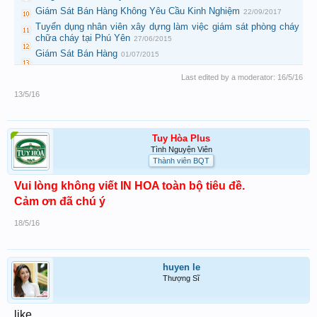
Giám Sát Bán Hàng Không Yêu Cầu Kinh Nghiệm
22/09/2017
Tuyển dụng nhân viên xây dựng làm việc giám sát phòng cháy
chữa cháy tại Phú Yên
27/06/2015
Giám Sát Bán Hàng
01/07/2015
Last edited by a moderator:
16/5/16
13/5/16
Tuy Hòa Plus
Tình Nguyện Viên
Thành viên BQT
Vui lòng không viết IN HOA toàn bộ tiêu đề.
Cảm ơn đã chú ý
18/5/16
huyen le
Thượng Sĩ
like