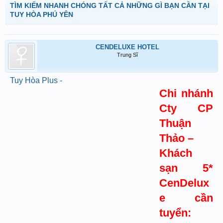
TÌM KIẾM NHANH CHÓNG TẤT CẢ NHỮNG GÌ BẠN CẦN TẠI
TUY HÒA PHÚ YÊN
CENDELUXE HOTEL
Trung Sĩ
Tuy Hòa Plus -
Chi nhánh
Cty CP
Thuận
Thảo –
Khách
sạn 5*
CenDelux
e cần
tuyển: