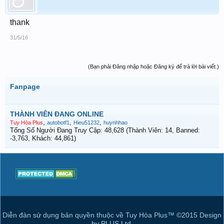
thank
31/5/16
(Bạn phải Đăng nhập hoặc Đăng ký để trả lời bài viết.)
Fanpage
THÀNH VIÊN ĐANG ONLINE
,
,
,
Tuy Hòa Plus
autobotf1
Hieu51232
huynhhao
Tổng Số Người Đang Truy Cập: 48,628 (Thành Viên: 14, Banned:
-3,763, Khách: 44,861)
Diễn đàn sử dụng bản quyền thuộc về Tuy Hòa Plus™ ©2015 Design
by PLUS Ltd.