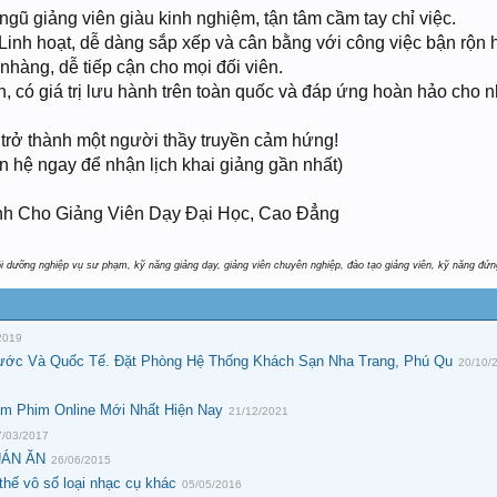
ngũ giảng viên giàu kinh nghiệm, tận tâm cầm tay chỉ việc.
Linh hoạt, dễ dàng sắp xếp và cân bằng với công việc bận rộn 
nhàng, dễ tiếp cận cho mọi đối viên.
, có giá trị lưu hành trên toàn quốc và đáp ứng hoàn hảo cho n
 trở thành một người thầy truyền cảm hứng!
ên hệ ngay để nhận lịch khai giảng gần nhất)
 dưỡng nghiệp vụ sư phạm, kỹ năng giảng dạy, giảng viên chuyên nghiệp, đào tạo giảng viên, kỹ năng đứng
2019
 Nước Và Quốc Tế. Đặt Phòng Hệ Thống Khách Sạn Nha Trang, Phú Qu
20/10/
em Phim Online Mới Nhất Hiện Nay
21/12/2021
7/03/2017
UÁN ĂN
26/06/2015
 thế vô số loại nhạc cụ khác
05/05/2016