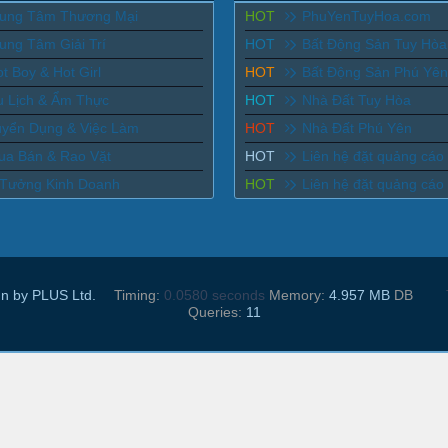
rung Tâm Thương Mại
HOT
PhuYenTuyHoa.com
ung Tâm Giải Trí
HOT
Bất Động Sản Tuy Hòa
t Boy & Hot Girl
HOT
Bất Động Sản Phú Yên
u Lịch & Ẩm Thực
HOT
Nhà Đất Tuy Hòa
uyển Dụng & Việc Làm
HOT
Nhà Đất Phú Yên
ua Bán & Rao Vặt
HOT
Liên hệ đặt quảng cáo
 Tưởng Kinh Doanh
HOT
Liên hệ đặt quảng cáo
n by PLUS Ltd.
Timing:
0.0580 seconds
Memory:
4.957 MB
DB
Queries:
11