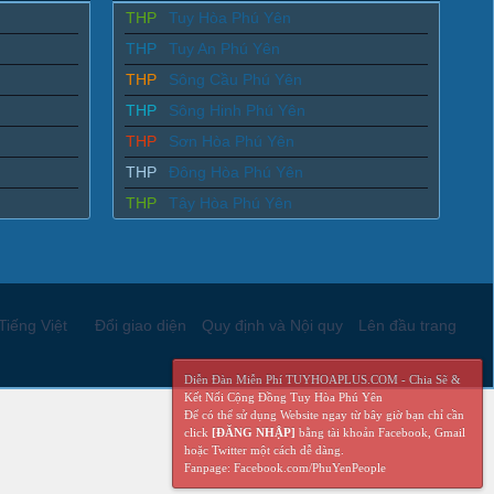
THP
Tuy Hòa Phú Yên
THP
Tuy An Phú Yên
THP
Sông Cầu Phú Yên
THP
Sông Hinh Phú Yên
THP
Sơn Hòa Phú Yên
THP
Đông Hòa Phú Yên
THP
Tây Hòa Phú Yên
Tiếng Việt
Đổi giao diện
Quy định và Nội quy
Lên đầu trang
Diễn Đàn Miễn Phí TUYHOAPLUS.COM - Chia Sẽ &
Kết Nối Cộng Đồng Tuy Hòa Phú Yên
Để có thể sử dụng Website ngay từ bây giờ bạn chỉ cần
click
[ĐĂNG NHẬP]
bằng tài khoản Facebook, Gmail
hoặc Twitter một cách dễ dàng.
Fanpage: Facebook.com/PhuYenPeople