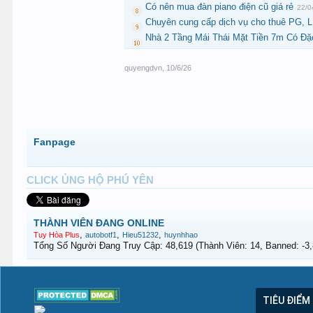
Có nên mua đàn piano điện cũ giá rẻ
22/0
Chuyên cung cấp dịch vụ cho thuê PG,
Nhà 2 Tầng Mái Thái Mặt Tiền 7m Có Đặ
quyengdvn
,
10/6/26
Fanpage
CLICK ỦNG HỘ PHÚ YÊN
THÀNH VIÊN ĐANG ONLINE
,
,
,
Tuy Hòa Plus
autobotf1
Hieu51232
huynhhao
Tổng Số Người Đang Truy Cập: 48,619 (Thành Viên: 14, Banned: -3,8
TIÊU ĐIỂM