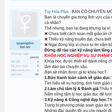
Tuy Hòa Plus -
BẠN CÓ CHUYÊN MÔ
Bạn là chuyên gia trong lĩnh vực của 
cá nhân?
Thế nhưng, bạn lại đang khựng lại vì:
❌ Chưa biết cách soạn một giáo án chu
❌ Thiếu kỹ năng truyền đạt, chưa biết
quyengdvn
❌ Ngại đứng lớp vì chưa tự tin nắm bắ
Binh Nhì
Đừng để rào cản kỹ năng làm lãng 
Tham gia ngày:
KHÓA HỌC NGHIỆP VỤ SƯ PHẠM 
10/6/26
Khóa học được thiết kế dành riêng c
Bài viết:
3
Đã được thích:
0
tâm đào tạo chuyên sâu.
Điểm thành tích:
1
Bạn sẽ nhận được gì từ khóa học?
Giới tính:
Nữ
1.Bức tranh toàn cảnh về giáo dục:
Tìm hiểu về xu hướng, tình hình giáo 
2.Làm chủ tâm lý & Đánh giá:
Thấu h
Nắm vững tâm lý học giáo dục để tương
3.Kỹ năng & Công nghệ dạy học:
Th
Trang bị phương pháp soạn giáo án kh
Những đặc quyền tối ưu cho người đi