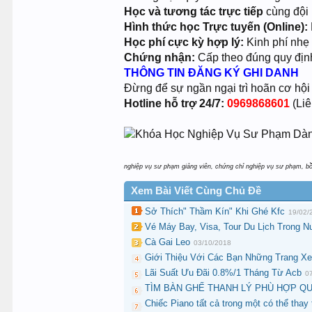
Học và tương tác trực tiếp
cùng đội 
Hình thức học Trực tuyến (Online):
Học phí cực kỳ hợp lý:
Kinh phí nhẹ 
Chứng nhận:
Cấp theo đúng quy định
THÔNG TIN ĐĂNG KÝ GHI DANH
Đừng để sự ngần ngại trì hoãn cơ hội
Hotline hỗ trợ 24/7:
0969868601
(Li
nghiệp vụ sư phạm giảng viên, chứng chỉ nghiệp vụ sư phạm, bồi
Xem Bài Viết Cùng Chủ Đề
Sở Thích" Thầm Kín" Khi Ghé Kfc
19/02/
Vé Máy Bay, Visa, Tour Du Lịch Trong
Cà Gai Leo
03/10/2018
Giới Thiệu Với Các Bạn Những Trang X
Lãi Suất Ưu Đãi 0.8%/1 Tháng Từ Acb
0
TÌM BÀN GHẾ THANH LÝ PHÙ HỢP Q
Chiếc Piano tất cả trong một có thể thay