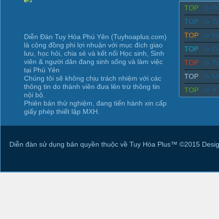
TOP
T
TOP
Tr
TOP
Ho
Diễn Đàn Tuy Hòa Phú Yên (Tuyhoaplus.com)
là cộng đồng phi lợi nhuận với mục đích giao
TOP
D
lưu, học hỏi, chia sẻ và kết nối Học sinh, Sinh
viên & người dân đang sinh sống và làm việc
TOP
T
tại Phú Yên
TOP
M
Chúng tôi sẽ không chịu trách nhiệm với các
thông tin do thành viên đưa lên trừ thông tin
TOP
Ý
nội bộ.
Phiên bản thử nghiệm, đang tiến hành xin cấp
giấy phép thiết lập MXH.
Diễn đàn sử dụng bản quyền thuộc về Tuy Hòa Plus™ ©2015 Desig