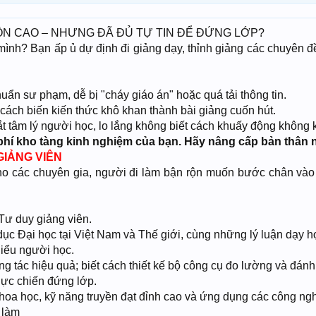
N CAO – NHƯNG ĐÃ ĐỦ TỰ TIN ĐỂ ĐỨNG LỚP?
mình? Bạn ấp ủ dự định đi giảng dạy, thỉnh giảng các chuyên đ
ẩn sư phạm, dễ bị "cháy giáo án" hoặc quá tải thông tin.
 cách biến kiến thức khô khan thành bài giảng cuốn hút.
t tâm lý người học, lo lắng không biết cách khuấy động không k
phí kho tàng kinh nghiệm của bạn. Hãy nâng cấp bản thân 
GIẢNG VIÊN
ho các chuyên gia, người đi làm bận rộn muốn bước chân vào
Tư duy giảng viên.
dục Đại học tại Việt Nam và Thế giới, cùng những lý luận dạy học
iểu người học.
 tác hiệu quả; biết cách thiết kế bộ công cụ đo lường và đánh 
ực chiến đứng lớp.
oa học, kỹ năng truyền đạt đỉnh cao và ứng dụng các công ngh
 làm