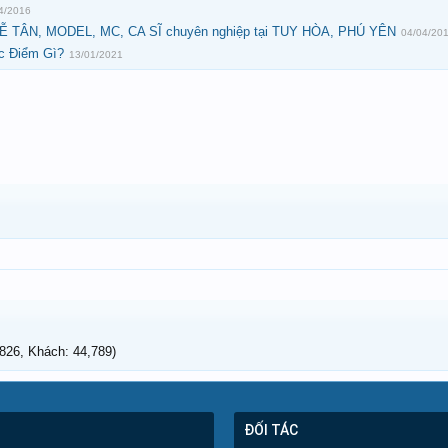
4/2016
 LỄ TÂN, MODEL, MC, CA SĨ chuyên nghiệp tại TUY HÒA, PHÚ YÊN
04/04/20
c Điểm Gì?
13/01/2021
26, Khách: 44,789)
ĐỐI TÁC