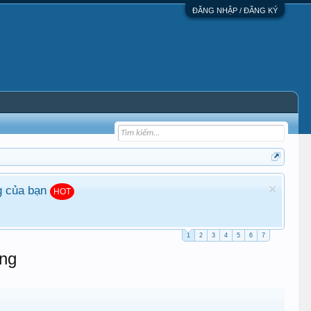
ĐĂNG NHẬP / ĐĂNG KÝ
g của bạn
HOT
1
2
3
4
5
6
7
ng