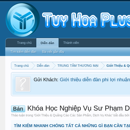
Trang chủ
Thành viên
Diễn đàn
Tìm kiếm diễn đàn
Bài viết gần đây
Trang chủ
Diễn đàn
TRUNG TÂM THƯƠNG MẠI
Giới Thiệu & 
Gửi Khách:
Giới thiệu diễn đàn phi lợi nhu
Khóa Học Nghiệp Vụ Sư Phạm Dà
Bán
Thảo luận trong '
Giới Thiệu & Quãng Cáo Các Sản Phẩm, Dịch Vụ Khác
' bắt đầu bở
TÌM KIẾM NHANH CHÓNG TẤT CẢ NHỮNG GÌ BẠN CẦN TẠI