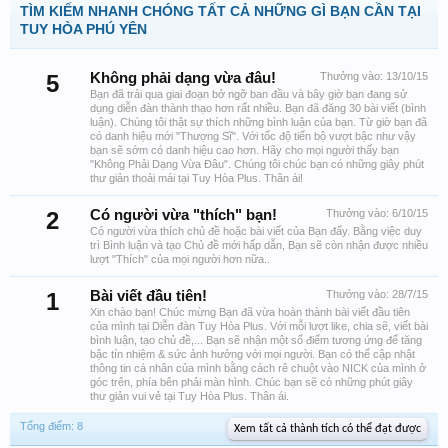
TÌM KIẾM NHANH CHÓNG TẤT CẢ NHỮNG GÌ BẠN CẦN TẠI
TUY HÒA PHÚ YÊN
5
Không phải dạng vừa đâu!
Thưởng vào:
13/10/15
Bạn đã trải qua giai đoạn bở ngỡ ban đầu và bây giờ bạn đang sử
dụng diễn đàn thành thạo hơn rất nhiều. Bạn đã đăng 30 bài viết (bình
luận). Chúng tôi thật sự thích những bình luận của bạn. Từ giờ bạn đã
có danh hiệu mới "Thượng Sĩ". Với tốc độ tiến bộ vượt bậc như vậy
bạn sẽ sớm có danh hiệu cao hơn. Hãy cho mọi người thấy bạn
"Không Phải Dạng Vừa Đâu". Chúng tôi chúc bạn có những giây phút
thư giản thoải mái tại Tuy Hòa Plus. Thân ái!
2
Có người vừa "thích" bạn!
Thưởng vào:
6/10/15
Có người vừa thích chủ đề hoặc bài viết của Bạn đấy. Bằng việc duy
trì Bình luận và tạo Chủ đề mới hấp dẫn, Bạn sẽ còn nhận được nhiều
lượt "Thích" của mọi người hơn nữa..
1
Bài viết đầu tiên!
Thưởng vào:
28/7/15
Xin chào bạn! Chúc mừng Bạn đã vừa hoàn thành bài viết đầu tiên
của mình tại Diễn đàn Tuy Hòa Plus. Với mỗi lượt like, chia sẽ, viết bài
bình luận, tạo chủ đề,... Bạn sẽ nhận một số điểm tương ứng để tăng
bậc tín nhiệm & sức ảnh hưởng với mọi người. Bạn có thể cập nhật
thông tin cá nhân của mình bằng cách rê chuột vào NICK của mình ở
góc trên, phía bên phải màn hình. Chúc bạn sẽ có những phút giây
thư giản vui vẻ tại Tuy Hòa Plus. Thân ái.
Tổng điểm: 8
Xem tất cả thành tích có thể đạt được