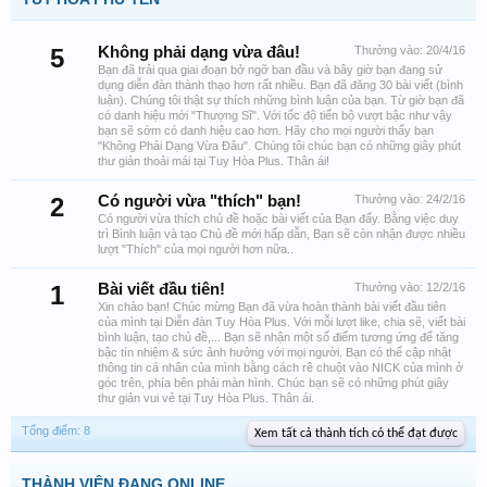
5
Không phải dạng vừa đâu!
Thưởng vào:
20/4/16
Bạn đã trải qua giai đoạn bở ngỡ ban đầu và bây giờ bạn đang sử
dụng diễn đàn thành thạo hơn rất nhiều. Bạn đã đăng 30 bài viết (bình
luận). Chúng tôi thật sự thích những bình luận của bạn. Từ giờ bạn đã
có danh hiệu mới "Thượng Sĩ". Với tốc độ tiến bộ vượt bậc như vậy
bạn sẽ sớm có danh hiệu cao hơn. Hãy cho mọi người thấy bạn
"Không Phải Dạng Vừa Đâu". Chúng tôi chúc bạn có những giây phút
thư giản thoải mái tại Tuy Hòa Plus. Thân ái!
2
Có người vừa "thích" bạn!
Thưởng vào:
24/2/16
Có người vừa thích chủ đề hoặc bài viết của Bạn đấy. Bằng việc duy
trì Bình luận và tạo Chủ đề mới hấp dẫn, Bạn sẽ còn nhận được nhiều
lượt "Thích" của mọi người hơn nữa..
1
Bài viết đầu tiên!
Thưởng vào:
12/2/16
Xin chào bạn! Chúc mừng Bạn đã vừa hoàn thành bài viết đầu tiên
của mình tại Diễn đàn Tuy Hòa Plus. Với mỗi lượt like, chia sẽ, viết bài
bình luận, tạo chủ đề,... Bạn sẽ nhận một số điểm tương ứng để tăng
bậc tín nhiệm & sức ảnh hưởng với mọi người. Bạn có thể cập nhật
thông tin cá nhân của mình bằng cách rê chuột vào NICK của mình ở
góc trên, phía bên phải màn hình. Chúc bạn sẽ có những phút giây
thư giản vui vẻ tại Tuy Hòa Plus. Thân ái.
Tổng điểm: 8
Xem tất cả thành tích có thể đạt được
THÀNH VIÊN ĐANG ONLINE