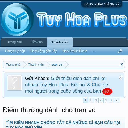
ĐĂNG NHẬP / ĐĂNG KÝ
Trang chủ
Diễn đàn
Thành viên
Đang truy cập
Hoạt động gần đây
New Profile Posts
...
Trang chủ
Thành viên
tran vo
Gửi Khách:
Giới thiệu diễn đàn phi lợi
nhuận Tuy Hòa Plus: Kết nối & Chia sẻ
mọi người trong cuộc sống của bạn
HOT
1
2
3
4
5
6
7
Điểm thưởng dành cho tran vo
TÌM KIẾM NHANH CHÓNG TẤT CẢ NHỮNG GÌ BẠN CẦN TẠI
TUY HÒA PHÚ YÊN