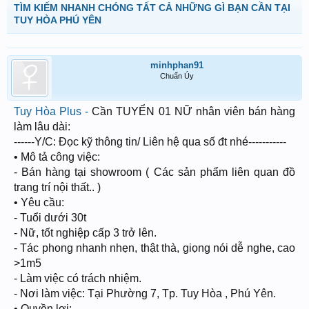
TÌM KIẾM NHANH CHÓNG TẤT CẢ NHỮNG GÌ BẠN CẦN TẠI
TUY HÒA PHÚ YÊN
minhphan91
Chuẩn Úy
Tuy Hòa Plus -
Cần TUYỂN 01 NỮ nhân viên bán hàng
làm lâu dài:
------Y/C: Đọc kỹ thông tin/ Liên hệ qua số đt nhé-----------
• Mô tả công việc:
- Bán hàng tại showroom ( Các sản phẩm liên quan đồ
trang trí nội thất.. )
• Yêu cầu:
- Tuổi dưới 30t
- Nữ, tốt nghiệp cấp 3 trở lên.
- Tác phong nhanh nhẹn, thật thà, giọng nói dễ nghe, cao
>1m5
- Làm việc có trách nhiệm.
- Nơi làm việc: Tại Phường 7, Tp. Tuy Hòa , Phú Yên.
• Quyền lợi: