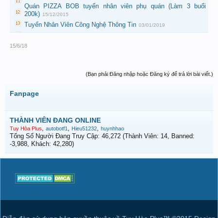
Quán PIZZA BOB tuyển nhân viên phụ quán (Làm 3 buổi
200k)
15/12/2015
Tuyển Nhân Viên Công Nghệ Thông Tin
03/01/2019
15/6/18
(Bạn phải Đăng nhập hoặc Đăng ký để trả lời bài viết.)
Fanpage
THÀNH VIÊN ĐANG ONLINE
,
,
,
Tuy Hòa Plus
autobotf1
Hieu51232
huynhhao
Tổng Số Người Đang Truy Cập: 46,272 (Thành Viên: 14, Banned:
-3,988, Khách: 42,280)