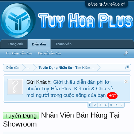
ĐĂNG NHẬP / ĐĂNG KÝ
Trang chủ
Thành viên
Diễn đàn
Tìm kiếm diễn đàn
Bài viết gần đây
Diễn đàn
...
Tuyển Dụng Nhân Sự - Tìm Kiếm Việc Làm
Gửi Khách:
Giới thiệu diễn đàn phi lợi
nhuận Tuy Hòa Plus: Kết nối & Chia sẻ
mọi người trong cuộc sống của bạn
HOT
1
2
3
4
5
6
7
Nhân Viên Bán Hàng Tại
Tuyển Dụng
Showroom