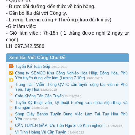
- Được bồi dưỡng kiến thức về bán hàng.
- Gắn bó lâu dài với Công ty.
- Lương: Lương cứng + Thưởng.( trao đổi khi pv)
•Giờ làm việc:
- Giờ làm việc : 7h-18h ( 1 tháng được nghỉ 2 ngày tự
chọn).
LH: 097.342.5586
Xem Bài Viết Cùng Chủ Đề
Tuyển Kế Toán Gấp
26/12/2017
Công ty SEMCO Khu Công Nghiệp Hòa Hiệp, Đông Hòa, Phú
Yên tuyển dụng việc làm (Lương 7-10tr)
29/03/2015
Trung Tâm Viễn Thông QVTC cần tuyển cộng tác viên ở Phú
Yên, Tuy Hòa
12/03/2015
Cafe Không Tên Cần Tuyển
24/09/2016
Tuyển Kỹ thuật viên, kỹ thuật trưởng sửa chữa điện thoại và
thu ngân
23/05/2015
Shop Giày Benbo Tuyển Dụng Việc Làm Tại Tuy Hòa Phú
Yên
02/11/2016
CẦN TUYỂN GẤP: Ưu Tiên Người có Kinh nghiệm
16/06/2015
Vi Tính Hoàng Vũ Cần Tuyển
08/04/2022