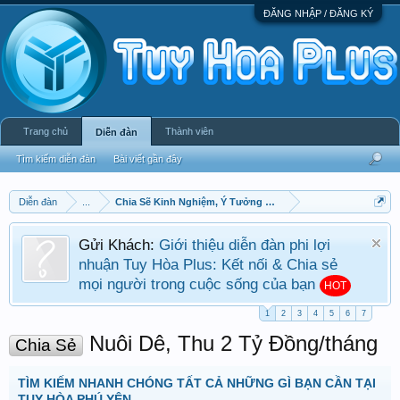
ĐĂNG NHẬP / ĐĂNG KÝ
Trang chủ
Thành viên
Diễn đàn
Tìm kiếm diễn đàn
Bài viết gần đây
Diễn đàn
...
Chia Sẽ Kinh Nghiệm, Ý Tưởng Kinh Doanh, Làm Giàu
Gửi Khách:
Giới thiệu diễn đàn phi lợi
nhuận Tuy Hòa Plus: Kết nối & Chia sẻ
mọi người trong cuộc sống của bạn
HOT
1
2
3
4
5
6
7
Nuôi Dê, Thu 2 Tỷ Đồng/tháng
Chia Sẻ
TÌM KIẾM NHANH CHÓNG TẤT CẢ NHỮNG GÌ BẠN CẦN TẠI
TUY HÒA PHÚ YÊN