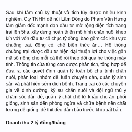
Sau khi làm chủ kỹ thuật và tích lũy được nhiều kinh
nghiệm, Cty TNHH dê núi Lâm Đồng do Phạm Văn Hưng
làm giám đốc mạnh dạn đầu tư mở rộng diện tích trang
trại lên 5ha, xây dựng hoàn thiện mô hình chăn nuôi khép
kín với vốn đầu tư cả chục tỷ đồng, bao gồm các khu vực
chuồng trại, đồng cỏ, chế biến thức ăn… Hệ thống
chuồng trại được đầu tư hiện đại thuận lợi cho việc gắn
mã số riêng cho mỗi cá thể rồi theo dõi qua hệ thống máy
tính. Thông tin của từng con được phân tích, tổng hợp để
đưa ra các quyết định quản lý toàn bộ chu trình chăn
nuôi, phân loại nhóm dê, luân chuyển đàn, quản lý sinh
sản và phát hiện sớm dịch bệnh. Trang trại có các chuyên
gia về dinh dưỡng, kỹ sư chăn nuôi và đội ngũ thú y
chăm sóc đàn dê; quản lý chặt chẽ từ khâu cho ăn, phối
giống, sinh sản đến phòng ngừa và chữa bệnh nên chất
lượng dê giống, dê thịt đều đảm bảo trước khi xuất bán.
Doanh thu 2 tỷ đồng/tháng