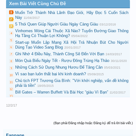
Xem Bài Viết Cùng Chủ Đề
Muốn Trở Thành Nhà Lãnh Đạo Giỏi, Hãy Đọc 5 Cuốn Sách
Này
11/04/2017
5 Thói Quen Giúp Người Giàu Ngày Càng Giàu
03/12/2016
Vinhomes Móng Cái Thuộc Xã Nào? Tuyến Đường Giao Thông
Hạ Tầng Có Thuận Lợi Không?
05/04/2022
Start-up Muốn Lập Mạng Xã Hội Trả Nhuận Bút Cho Người
Dùng Tạo Video Sang Blog
20/01/2017
Ghi Nhớ 4 Điều Này, Thành Công Sẽ Đến Với Bạn
24/03/2017
Món Quà Biếu Ngày Tết - Rượu Đông Trùng Hạ Thảo
30/11/2020
Những Cách Sử Dụng Nhung Hươu Để Tăng Cân
05/03/2021
Vì sao bạn luôn thất bại khi kinh doanh?
05/09/2015
Chủ tịch FPT Trương Gia Bình: "Với khởi nghiệp, vấn đề không
phải là tiền"
18/05/2015
Bill Gates – Warren Buffett Và Bài Học “giàu Vì Bạn”
11/02/2017
12/2/17
(Bạn phải Đăng nhập hoặc Đăng ký để trả lời bài viết.)
Fanpage