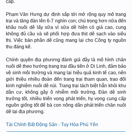
cấp.
Phạm Văn Hưng dự định sắp tới mở rộng quy mô trang
trại và tăng đàn lên 6-7 nghìn con; chú trọng hơn nữa đến
khâu nuôi dê lấy sữa vì sữa dê hiện có giá cao, cung
không đủ cầu và sẽ phối hợp đưa thịt dê sạch vào siêu
thị. Việc bán phân dê cũng mang lại cho Công ty nguồn
thu đáng kể.
Chính quyền địa phương đánh giá đây là mô hình chăn
nuôi dê theo hướng trang trại đầu tiên ở Di Linh, đảm bảo
vệ sinh môi trường và mang lại hiệu quả kinh tế cao, nên
giới thiệu nhiều đoàn đến trang trại tham quan, trao đổi
kinh nghiệm nuôi dê núi. Trang trại tách biệt hẳn khỏi khu
dân cư, không gây ô nhiễm môi trường. Đàn dê sinh
trưởng tốt, nhiều triển vọng phát triển, hy vọng cung cấp
nguồn giống tốt để bà con nông dân phát triển chăn nuôi
dê tại địa phương.
Tài Chính Bất Động Sản - Tuy Hòa Phú Yên