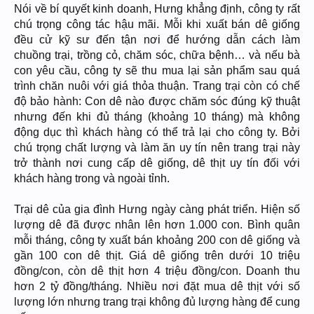
Nói về bí quyết kinh doanh, Hưng khẳng định, công ty rất
chú trọng công tác hậu mãi. Mỗi khi xuất bán dê giống
đều cử kỹ sư đến tận nơi để hướng dẫn cách làm
chuồng trại, trồng cỏ, chăm sóc, chữa bệnh… và nếu bà
con yêu cầu, công ty sẽ thu mua lại sản phẩm sau quá
trình chăn nuôi với giá thỏa thuận. Trang trại còn có chế
độ bảo hành: Con dê nào được chăm sóc đúng kỹ thuật
nhưng đến khi đủ tháng (khoảng 10 tháng) mà không
động dục thì khách hàng có thể trả lại cho công ty. Bởi
chú trọng chất lượng và làm ăn uy tín nên trang trại này
trở thành nơi cung cấp dê giống, dê thịt uy tín đối với
khách hàng trong và ngoài tỉnh.
Trại dê của gia đình Hưng ngày càng phát triển. Hiện số
lượng dê đã được nhân lên hơn 1.000 con. Bình quân
mỗi tháng, công ty xuất bán khoảng 200 con dê giống và
gần 100 con dê thịt. Giá dê giống trên dưới 10 triệu
đồng/con, còn dê thịt hơn 4 triệu đồng/con. Doanh thu
hơn 2 tỷ đồng/tháng. Nhiều nơi đặt mua dê thịt với số
lượng lớn nhưng trang trại không đủ lượng hàng để cung