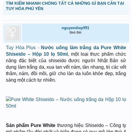
TÌM KIẾM NHANH CHÓNG TẤT CẢ NHỮNG GÌ BẠN CẦN TẠI
TUY HÒA PHÚ YÊN
nguyendiep991
Binh Bét
Tuy Hòa Plus -
Nước uống làm trắng da Pure White
Shiseido – Hộp 10 lọ 50ml
, một loại thực phẩm chức
năng đặc biệt của shiseido được người Nhật Bản sử
dụng làm trắng da, xua tan vết nám, tàn nhang, trị các vết
thâm, nám, đồi mồi, giữ cho làn da luôn khỏe đẹp, trắng
sáng một cách tự nhiên.
Sản phẩm Pure White
thương hiệu Shiseido – Công ty
mỹ phẩm lâu đời nhất và hiện đang có quy mô lớn thứ 4