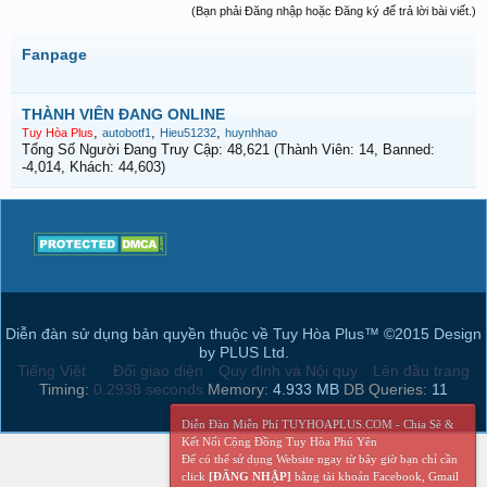
(Bạn phải Đăng nhập hoặc Đăng ký để trả lời bài viết.)
Fanpage
THÀNH VIÊN ĐANG ONLINE
,
,
,
Tuy Hòa Plus
autobotf1
Hieu51232
huynhhao
Tổng Số Người Đang Truy Cập: 48,621 (Thành Viên: 14, Banned:
-4,014, Khách: 44,603)
Diễn đàn sử dụng bản quyền thuộc về Tuy Hòa Plus™ ©2015 Design
by PLUS Ltd.
Tiếng Việt
Đổi giao diện
Quy định và Nội quy
Lên đầu trang
Timing:
0.2938 seconds
Memory:
4.933 MB
DB Queries:
11
Diễn Đàn Miễn Phí TUYHOAPLUS.COM - Chia Sẽ &
Kết Nối Cộng Đồng Tuy Hòa Phú Yên
Để có thể sử dụng Website ngay từ bây giờ bạn chỉ cần
click
[ĐĂNG NHẬP]
bằng tài khoản Facebook, Gmail