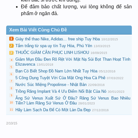
Để đảm bảo chất lượng, vui lòng không để sản
phẩm ở ngăn đá.
Xem Bài Viết Cùng Chủ Đề
Giày thể thao Nike, Adidas... free ship Tuy Hòa
10/12/2015
Tắm trắng từ spa uy tín Tuy Hòa, Phú Yên
13/03/2015
THUỐC GIẢM CÂN PHỤC LINH LISHOU
16/09/2015
Giảm Mụn Đầu Đen Rõ Rệt Với Mặt Nạ Sủi Bọt Than Hoạt Tính
Elizavenca
13/01/2018
Bạn Có Biết Shop Đồ Nam Lớn Nhất Tuy Hòa
05/12/2016
5 Công Dụng Tuyệt Vời Của Mật Ong Hoa Cà Phê
07/03/2022
Nước Súc Miệng Propolinse - Nhật Bản
22/09/2016
Trồng Răng Implant Và 4 Ưu Điểm Nổi Bật Của Nó
30/01/2023
Ăng Sứ Venus Xuất Sứ Ở Đâu? Răng Sứ Venus Bao Nhiêu
Tiền? Làm Răng Sứ Venus Ở Đâu
28/01/2023
Hãy Làm Sạch Da Để Có Một Làn Da Đẹp
27/12/2016
2/10/15