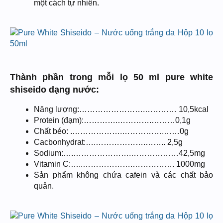
một cách tự nhiên.
Thành phần trong mỗi lọ 50 ml pure white
shiseido dạng nước:
Năng lượng:…………………….………… 10,5kcal
Protein (đạm):………….………….………0,1g
Chất béo: .……………….…………….……0g
Cacbonhydrat:….……………….…….. 2,5g
Sodium:….………………….………………42,5mg
Vitamin C:…..……………….……………. 1000mg
Sản phẩm không chứa cafein và các chất bảo
quản.