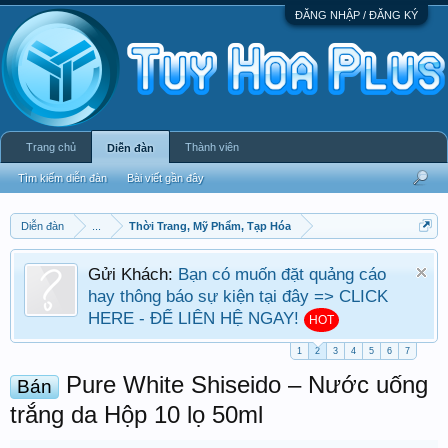
ĐĂNG NHẬP / ĐĂNG KÝ
Trang chủ
Thành viên
Diễn đàn
Tìm kiếm diễn đàn
Bài viết gần đây
Diễn đàn
...
Thời Trang, Mỹ Phẩm, Tạp Hóa
Gửi Khách:
Bạn có muốn đặt quảng cáo
hay thông báo sự kiện tại đây => CLICK
HERE - ĐỂ LIÊN HỆ NGAY!
HOT
1
2
3
4
5
6
7
Pure White Shiseido – Nước uống
Bán
trắng da Hộp 10 lọ 50ml