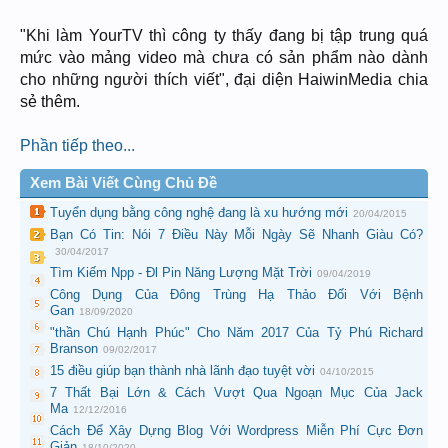
"Khi làm YourTV thì công ty thấy đang bị tập trung quá
mức vào mảng video mà chưa có sản phẩm nào dành
cho những người thích viết", đại diện HaiwinMedia chia
sẻ thêm.
Phần tiếp theo...
Xem Bài Viết Cùng Chủ Đề
Tuyển dụng bằng công nghệ đang là xu hướng mới
20/04/2015
Bạn Có Tin: Nói 7 Điều Này Mỗi Ngày Sẽ Nhanh Giàu Có?
30/04/2017
Tìm Kiếm Npp - Đl Pin Năng Lượng Mặt Trời
09/04/2019
Công Dụng Của Đông Trùng Hạ Thảo Đối Với Bệnh
Gan
18/09/2020
"thần Chú Hạnh Phúc" Cho Năm 2017 Của Tỷ Phú Richard
Branson
09/02/2017
15 điều giúp bạn thành nhà lãnh đạo tuyệt vời
04/10/2015
7 Thất Bại Lớn & Cách Vượt Qua Ngoạn Mục Của Jack
Ma
12/12/2016
Cách Để Xây Dựng Blog Với Wordpress Miễn Phí Cực Đơn
Giản
18/10/2020