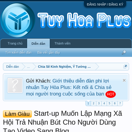
ĐĂNG NHẬP / ĐĂNG KÝ
Trang chủ
Thành viên
Diễn đàn
Tìm kiếm diễn đàn
Bài viết gần đây
Diễn đàn
...
Chia Sẽ Kinh Nghiệm, Ý Tưởng Kinh Doanh, Làm Giàu
Gửi Khách:
Giới thiệu diễn đàn phi lợi
nhuận Tuy Hòa Plus: Kết nối & Chia sẻ
mọi người trong cuộc sống của bạn
HOT
1
2
3
4
5
6
7
Start-up Muốn Lập Mạng Xã
Làm Giàu
Hội Trả Nhuận Bút Cho Người Dùng
Tạo Video Sang Blog