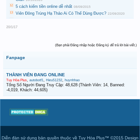
5 cách kiếm tiền online dễ nhất
08/09/2015
Viên Đông Trùng Hạ Thảo Ai Có Thể Dùng Được?
22/09/2020
20/1/17
(Bạn phải Đăng nhập hoặc Đăng ký để trả lời bài viết.)
Fanpage
THÀNH VIÊN ĐANG ONLINE
,
,
,
Tuy Hòa Plus
autobotf1
Hieu51232
huynhhao
Tổng Số Người Đang Truy Cập: 48,628 (Thành Viên: 14, Banned:
-4,019, Khách: 44,605)
Diễn đàn sử dụng bản quyền thuộc về Tuy Hòa Plus™ ©2015 Design