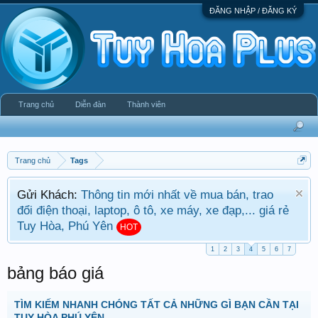
ĐĂNG NHẬP / ĐĂNG KÝ
Trang chủ
Diễn đàn
Thành viên
Trang chủ
Tags
Gửi Khách:
Thông tin mới nhất về mua bán, trao
đổi điện thoại, laptop, ô tô, xe máy, xe đạp,... giá rẻ
Tuy Hòa, Phú Yên
HOT
1
2
3
4
5
6
7
bảng báo giá
TÌM KIẾM NHANH CHÓNG TẤT CẢ NHỮNG GÌ BẠN CẦN TẠI
TUY HÒA PHÚ YÊN