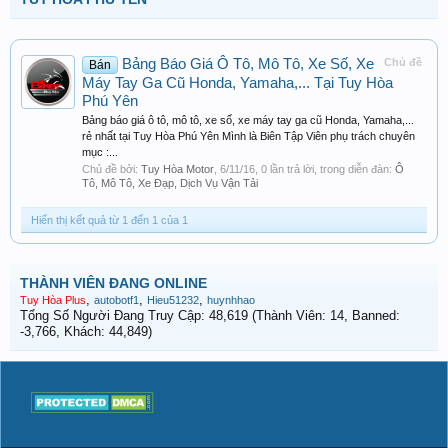
Bảng Báo Giá Ô Tô, Mô Tô, Xe Số, Xe
Chủ đề
Bán
Máy Tay Ga Cũ Honda, Yamaha,... Tại Tuy Hòa
Phú Yên
Bảng báo giá ô tô, mô tô, xe số, xe máy tay ga cũ Honda, Yamaha,...
rẻ nhất tại Tuy Hòa Phú Yên Mình là Biên Tập Viên phụ trách chuyên
mục :...
Chủ đề bởi:
Tuy Hòa Motor
,
6/11/16
, 0 lần trả lời, trong diễn đàn:
Ô
Tô, Mô Tô, Xe Đạp, Dịch Vụ Vận Tải
Hiển thị kết quả từ 1 đến 1 của 1
THÀNH VIÊN ĐANG ONLINE
,
,
,
Tuy Hòa Plus
autobotf1
Hieu51232
huynhhao
Tổng Số Người Đang Truy Cập: 48,619 (Thành Viên: 14, Banned:
-3,766, Khách: 44,849)