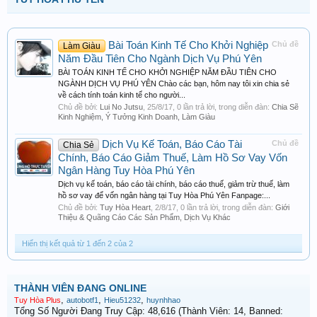
Bài Toán Kinh Tế Cho Khởi Nghiệp
Chủ đề
Làm Giàu
Năm Đầu Tiên Cho Ngành Dịch Vụ Phú Yên
BÀI TOÁN KINH TẾ CHO KHỞI NGHIỆP NĂM ĐẦU TIÊN CHO
NGÀNH DỊCH VỤ PHÚ YÊN Chào các bạn, hôm nay tôi xin chia sẻ
về cách tính toán kinh tế cho người...
Chủ đề bởi:
Lui No Jutsu
,
25/8/17
, 0 lần trả lời, trong diễn đàn:
Chia Sẽ
Kinh Nghiệm, Ý Tưởng Kinh Doanh, Làm Giàu
Dịch Vụ Kế Toán, Báo Cáo Tài
Chủ đề
Chia Sẻ
Chính, Báo Cáo Giảm Thuế, Làm Hồ Sơ Vay Vốn
Ngân Hàng Tuy Hòa Phú Yên
Dịch vụ kế toán, báo cáo tài chính, báo cáo thuế, giảm trừ thuế, làm
hồ sơ vay để vốn ngân hàng tại Tuy Hòa Phú Yên Fanpage:...
Chủ đề bởi:
Tuy Hòa Heart
,
2/8/17
, 0 lần trả lời, trong diễn đàn:
Giới
Thiệu & Quãng Cáo Các Sản Phẩm, Dịch Vụ Khác
Hiển thị kết quả từ 1 đến 2 của 2
THÀNH VIÊN ĐANG ONLINE
,
,
,
Tuy Hòa Plus
autobotf1
Hieu51232
huynhhao
Tổng Số Người Đang Truy Cập: 48,616 (Thành Viên: 14, Banned: