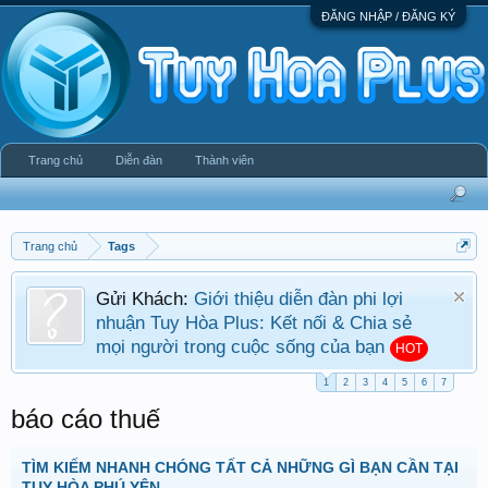
ĐĂNG NHẬP / ĐĂNG KÝ
Trang chủ
Diễn đàn
Thành viên
Trang chủ
Tags
Gửi Khách:
Giới thiệu diễn đàn phi lợi
nhuận Tuy Hòa Plus: Kết nối & Chia sẻ
mọi người trong cuộc sống của bạn
HOT
1
2
3
4
5
6
7
báo cáo thuế
TÌM KIẾM NHANH CHÓNG TẤT CẢ NHỮNG GÌ BẠN CẦN TẠI
TUY HÒA PHÚ YÊN