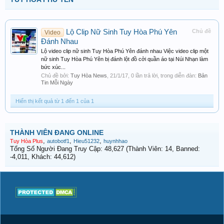
Lộ Clip Nữ Sinh Tuy Hòa Phú Yên
Chủ đề
Video
Đánh Nhau
Lộ video clip nữ sinh Tuy Hòa Phú Yên đánh nhau Việc video clip một
nữ sinh Tuy Hòa Phú Yên bị đánh lột đồ cởi quần áo tại Núi Nhạn làm
bức xúc...
Chủ đề bởi:
Tuy Hòa News
,
21/1/17
, 0 lần trả lời, trong diễn đàn:
Bản
Tin Mỗi Ngày
Hiển thị kết quả từ 1 đến 1 của 1
THÀNH VIÊN ĐANG ONLINE
,
,
,
Tuy Hòa Plus
autobotf1
Hieu51232
huynhhao
Tổng Số Người Đang Truy Cập: 48,627 (Thành Viên: 14, Banned:
-4,011, Khách: 44,612)