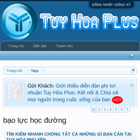
ĐĂNG NHẬP / ĐĂNG KÝ
Trang chủ
Diễn đàn
Thành viên
Trang chủ
Tags
Gửi Khách:
Giới thiệu diễn đàn phi lợi
nhuận Tuy Hòa Plus: Kết nối & Chia sẻ
mọi người trong cuộc sống của bạn
HOT
1
2
3
4
5
6
7
bạo lực học đường
TÌM KIẾM NHANH CHÓNG TẤT CẢ NHỮNG GÌ BẠN CẦN TẠI
TUY HÒA PHÚ YÊN