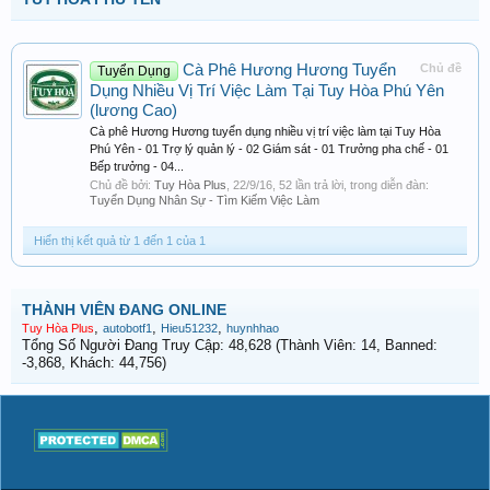
Cà Phê Hương Hương Tuyển
Chủ đề
Tuyển Dụng
Dụng Nhiều Vị Trí Việc Làm Tại Tuy Hòa Phú Yên
(lương Cao)
Cà phê Hương Hương tuyển dụng nhiều vị trí việc làm tại Tuy Hòa
Phú Yên - 01 Trợ lý quản lý - 02 Giám sát - 01 Trưởng pha chế - 01
Bếp trưởng - 04...
Chủ đề bởi:
Tuy Hòa Plus
,
22/9/16
, 52 lần trả lời, trong diễn đàn:
Tuyển Dụng Nhân Sự - Tìm Kiếm Việc Làm
Hiển thị kết quả từ 1 đến 1 của 1
THÀNH VIÊN ĐANG ONLINE
,
,
,
Tuy Hòa Plus
autobotf1
Hieu51232
huynhhao
Tổng Số Người Đang Truy Cập: 48,628 (Thành Viên: 14, Banned:
-3,868, Khách: 44,756)