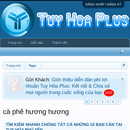
ĐĂNG NHẬP / ĐĂNG KÝ
Trang chủ
Diễn đàn
Thành viên
Trang chủ
Tags
Gửi Khách:
Giới thiệu diễn đàn phi lợi
nhuận Tuy Hòa Plus: Kết nối & Chia sẻ
mọi người trong cuộc sống của bạn
HOT
1
2
3
4
5
6
7
cà phê hương hương
TÌM KIẾM NHANH CHÓNG TẤT CẢ NHỮNG GÌ BẠN CẦN TẠI
TUY HÒA PHÚ YÊN