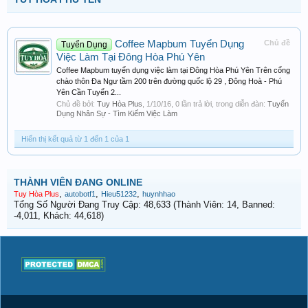
Coffee Mapbum Tuyển Dụng
Chủ đề
Tuyển Dụng
Việc Làm Tại Đông Hòa Phú Yên
Coffee Mapbum tuyển dụng việc làm tại Đông Hòa Phú Yên Trên cổng
chào thôn Đa Ngư tầm 200 trên đường quốc lộ 29 , Đông Hoà - Phú
Yên Cần Tuyển 2...
Chủ đề bởi:
Tuy Hòa Plus
,
1/10/16
, 0 lần trả lời, trong diễn đàn:
Tuyển
Dụng Nhân Sự - Tìm Kiếm Việc Làm
Hiển thị kết quả từ 1 đến 1 của 1
THÀNH VIÊN ĐANG ONLINE
,
,
,
Tuy Hòa Plus
autobotf1
Hieu51232
huynhhao
Tổng Số Người Đang Truy Cập: 48,633 (Thành Viên: 14, Banned:
-4,011, Khách: 44,618)