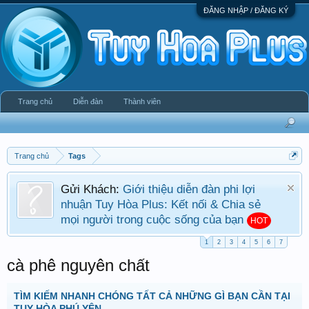
ĐĂNG NHẬP / ĐĂNG KÝ
Trang chủ
Diễn đàn
Thành viên
Trang chủ
Tags
Gửi Khách:
Giới thiệu diễn đàn phi lợi
nhuận Tuy Hòa Plus: Kết nối & Chia sẻ
mọi người trong cuộc sống của bạn
HOT
1
2
3
4
5
6
7
cà phê nguyên chất
TÌM KIẾM NHANH CHÓNG TẤT CẢ NHỮNG GÌ BẠN CẦN TẠI
TUY HÒA PHÚ YÊN