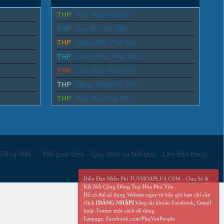
THP
Tuy Hòa Phú Yên
THP
Tuy An Phú Yên
THP
Sông Cầu Phú Yên
THP
Sông Hinh Phú Yên
THP
Sơn Hòa Phú Yên
THP
Đông Hòa Phú Yên
THP
Tây Hòa Phú Yên
Tiếng Việt
Đổi giao diện
Quy định và Nội quy
Lên đầu trang
Diễn Đàn Miễn Phí TUYHOAPLUS.COM - Chia Sẽ &
Kết Nối Cộng Đồng Tuy Hòa Phú Yên
Để có thể sử dụng Website ngay từ bây giờ bạn chỉ cần
click
[ĐĂNG NHẬP]
bằng tài khoản Facebook, Gmail
hoặc Twitter một cách dễ dàng.
Fanpage: Facebook.com/PhuYenPeople