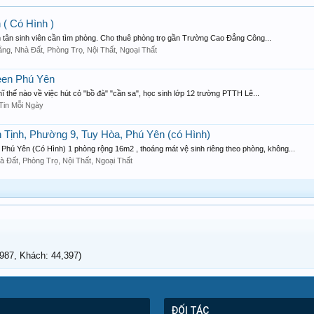
 ( Có Hình )
n tân sinh viên cần tìm phòng. Cho thuê phòng trọ gần Trường Cao Đẳng Công...
ằng, Nhà Đất, Phòng Trọ, Nội Thất, Ngoại Thất
een Phú Yên
 thế nào về việc hút cỏ "bồ đà" "cần sa", học sinh lớp 12 trường PTTH Lê...
Tin Mỗi Ngày
Tịnh, Phường 9, Tuy Hòa, Phú Yên (có Hình)
Phú Yên (Có Hình) 1 phòng rộng 16m2 , thoáng mát vệ sinh riêng theo phòng, không...
à Đất, Phòng Trọ, Nội Thất, Ngoại Thất
87, Khách: 44,397)
ĐỐI TÁC