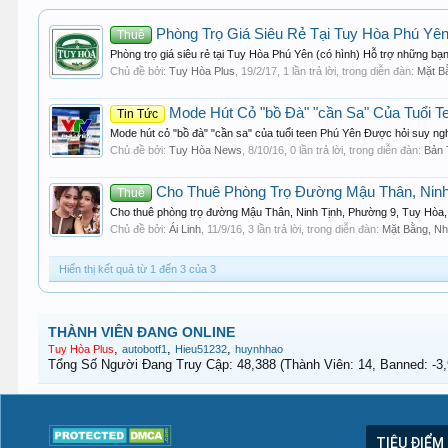
Phòng Trọ Giá Siêu Rẻ Tại Tuy Hòa Phú Yên
Thuê
Phòng trọ giá siêu rẻ tại Tuy Hòa Phú Yên (có hình) Hỗ trợ những bạ
Chủ đề bởi:
Tuy Hòa Plus
,
19/2/17
, 1 lần trả lời, trong diễn đàn:
Mặt B
Mode Hút Cỏ "bồ Đà" "cần Sa" Của Tuổi T
Tin Tức
Mode hút cỏ "bồ đà" "cần sa" của tuổi teen Phú Yên Được hỏi suy nghĩ
Chủ đề bởi:
Tuy Hòa News
,
8/10/16
, 0 lần trả lời, trong diễn đàn:
Bản 
Cho Thuê Phòng Trọ Đường Mậu Thân, Ninh 
Thuê
Cho thuê phòng trọ đường Mậu Thân, Ninh Tịnh, Phường 9, Tuy Hòa, 
Chủ đề bởi:
Ái Linh
,
11/9/16
, 3 lần trả lời, trong diễn đàn:
Mặt Bằng, Nh
Hiển thị kết quả từ 1 đến 3 của 3
THÀNH VIÊN ĐANG ONLINE
,
,
,
Tuy Hòa Plus
autobotf1
Hieu51232
huynhhao
Tổng Số Người Đang Truy Cập: 48,388 (Thành Viên: 14, Banned: -3,9
TIÊU ĐIỂM