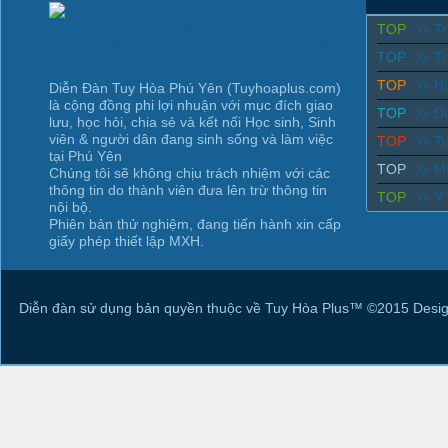
TOP
T
TOP
Tr
TOP
Ho
Diễn Đàn Tuy Hòa Phú Yên (Tuyhoaplus.com)
là cộng đồng phi lợi nhuận với mục đích giao
TOP
D
lưu, học hỏi, chia sẻ và kết nối Học sinh, Sinh
viên & người dân đang sinh sống và làm việc
TOP
T
tại Phú Yên
TOP
M
Chúng tôi sẽ không chịu trách nhiệm với các
thông tin do thành viên đưa lên trừ thông tin
TOP
Ý
nội bộ.
Phiên bản thử nghiệm, đang tiến hành xin cấp
giấy phép thiết lập MXH.
Diễn đàn sử dụng bản quyền thuộc về Tuy Hòa Plus™ ©2015 Desig