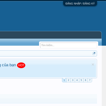
ĐĂNG NHẬP / ĐĂNG KÝ
g của bạn
HOT
1
2
3
4
5
6
7