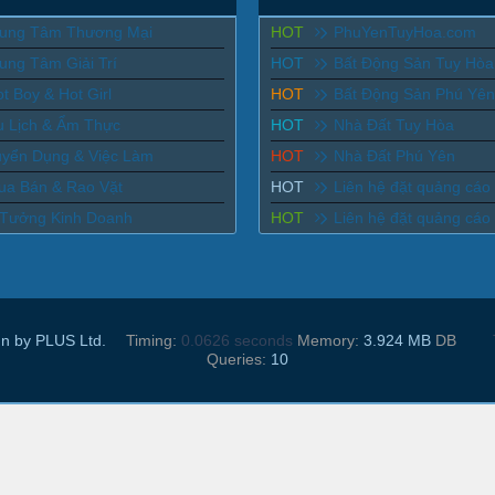
rung Tâm Thương Mại
HOT
PhuYenTuyHoa.com
ung Tâm Giải Trí
HOT
Bất Động Sản Tuy Hòa
t Boy & Hot Girl
HOT
Bất Động Sản Phú Yên
u Lịch & Ẩm Thực
HOT
Nhà Đất Tuy Hòa
uyển Dụng & Việc Làm
HOT
Nhà Đất Phú Yên
ua Bán & Rao Vặt
HOT
Liên hệ đặt quảng cáo
 Tưởng Kinh Doanh
HOT
Liên hệ đặt quảng cáo
n by PLUS Ltd.
Timing:
0.0626 seconds
Memory:
3.924 MB
DB
Queries:
10