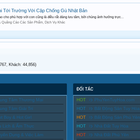
i Tới Trường Với Cặp Chống Gù Nhật Bản
 cho phù hợp với con cũng là điều rất đáng lưu tâm, bởi chúng ảnh hưởng trực...
 & Quãng Cáo Các Sản Phẩm, Dịch Vụ Khác
67, Khách: 44,856)
ĐỐI TÁC
rung Tâm Thương Mại
HOT
PhuYenTuyHoa.com
ung Tâm Giải Trí
HOT
Bất Động Sản Tuy Hòa
t Boy & Hot Girl
HOT
Bất Động Sản Phú Yên
u Lịch & Ẩm Thực
HOT
Nhà Đất Tuy Hòa
uyển Dụng & Việc Làm
HOT
Nhà Đất Phú Yên