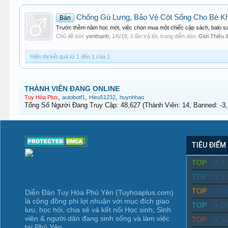
Chống Gù Lưng, Bảo Vệ Cột Sống Cho Bé Kh
Bán
Trước thềm năm học mới, việc chọn mua một chiếc cặp sách, balo sao
Chủ đề bởi:
yenthanh
,
1/6/18
, 0 lần trả lời, trong diễn đàn:
Giới Thiệu
Hiển thị kết quả từ 1 đến 1 của 1
THÀNH VIÊN ĐANG ONLINE
,
,
,
Tuy Hòa Plus
autobotf1
Hieu51232
huynhhao
Tổng Số Người Đang Truy Cập: 48,627 (Thành Viên: 14, Banned: -3,7
TIÊU ĐIỂM
TOP
T
TOP
Tr
TOP
Ho
Diễn Đàn Tuy Hòa Phú Yên (Tuyhoaplus.com)
là cộng đồng phi lợi nhuận với mục đích giao
TOP
D
lưu, học hỏi, chia sẻ và kết nối Học sinh, Sinh
viên & người dân đang sinh sống và làm việc
TOP
T
tại Phú Yên