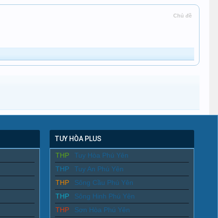
Chủ đề
TUY HÒA PLUS
THP
Tuy Hòa Phú Yên
THP
Tuy An Phú Yên
THP
Sông Cầu Phú Yên
THP
Sông Hinh Phú Yên
THP
Sơn Hòa Phú Yên