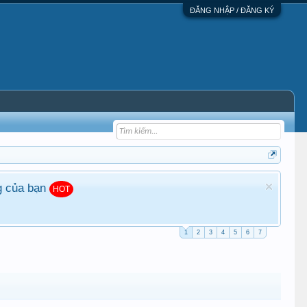
ĐĂNG NHẬP / ĐĂNG KÝ
g của bạn
HOT
1
2
3
4
5
6
7