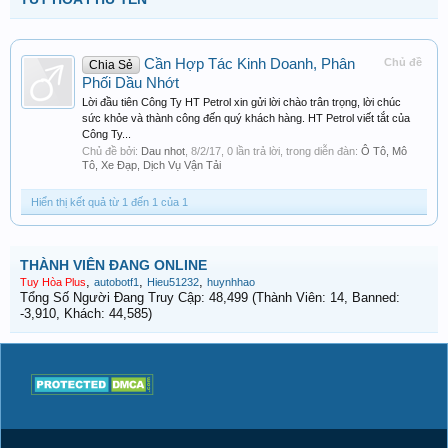
Cần Hợp Tác Kinh Doanh, Phân
Chủ đề
Chia Sẻ
Phối Dầu Nhớt
Lời đầu tiên Công Ty HT Petrol xin gửi lời chào trân trọng, lời chúc
sức khỏe và thành công đến quý khách hàng. HT Petrol viết tắt của
Công Ty...
Chủ đề bởi:
Dau nhot
,
8/2/17
, 0 lần trả lời, trong diễn đàn:
Ô Tô, Mô
Tô, Xe Đạp, Dịch Vụ Vận Tải
Hiển thị kết quả từ 1 đến 1 của 1
THÀNH VIÊN ĐANG ONLINE
,
,
,
Tuy Hòa Plus
autobotf1
Hieu51232
huynhhao
Tổng Số Người Đang Truy Cập: 48,499 (Thành Viên: 14, Banned:
-3,910, Khách: 44,585)