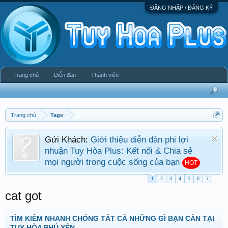
ĐĂNG NHẬP / ĐĂNG KÝ
Trang chủ
Diễn đàn
Thành viên
Trang chủ
Tags
Gửi Khách:
Giới thiệu diễn đàn phi lợi
nhuận Tuy Hòa Plus: Kết nối & Chia sẻ
mọi người trong cuộc sống của bạn
HOT
1
2
3
4
5
6
7
cat got
TÌM KIẾM NHANH CHÓNG TẤT CẢ NHỮNG GÌ BẠN CẦN TẠI
TUY HÒA PHÚ YÊN