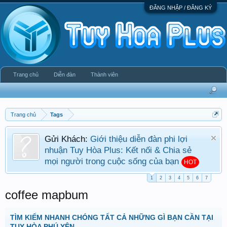
ĐĂNG NHẬP / ĐĂNG KÝ
Trang chủ
Diễn đàn
Thành viên
Trang chủ
Tags
Gửi Khách:
Giới thiệu diễn đàn phi lợi
nhuận Tuy Hòa Plus: Kết nối & Chia sẻ
mọi người trong cuộc sống của bạn
HOT
1
2
3
4
5
6
7
coffee mapbum
TÌM KIẾM NHANH CHÓNG TẤT CẢ NHỮNG GÌ BẠN CẦN TẠI
TUY HÒA PHÚ YÊN