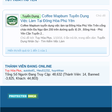
Coffee Mapbum Tuyển Dụng
Chủ đề
Tuyển Dụng
Việc Làm Tại Đông Hòa Phú Yên
Coffee Mapbum tuyển dụng việc làm tại Đông Hòa Phú Yên Trên cổng
chào thôn Đa Ngư tầm 200 trên đường quốc lộ 29 , Đông Hoà - Phú
Yên Cần Tuyển 2...
Chủ đề bởi:
Tuy Hòa Plus
,
1/10/16
, 0 lần trả lời, trong diễn đàn:
Tuyển
Dụng Nhân Sự - Tìm Kiếm Việc Làm
Hiển thị kết quả từ 1 đến 1 của 1
THÀNH VIÊN ĐANG ONLINE
,
,
,
Tuy Hòa Plus
autobotf1
Hieu51232
huynhhao
Tổng Số Người Đang Truy Cập: 48,632 (Thành Viên: 14, Banned:
-3,825, Khách: 44,803)