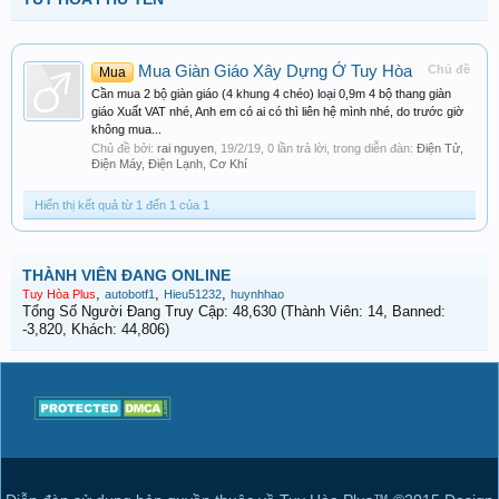
Mua Giàn Giáo Xây Dựng Ở Tuy Hòa
Chủ đề
Mua
Cần mua 2 bộ giàn giáo (4 khung 4 chéo) loại 0,9m 4 bộ thang giàn
giáo Xuất VAT nhé, Anh em có ai có thì liên hệ mình nhé, do trước giờ
không mua...
Chủ đề bởi:
rai nguyen
,
19/2/19
, 0 lần trả lời, trong diễn đàn:
Điện Tử,
Điện Máy, Điện Lạnh, Cơ Khí
Hiển thị kết quả từ 1 đến 1 của 1
THÀNH VIÊN ĐANG ONLINE
,
,
,
Tuy Hòa Plus
autobotf1
Hieu51232
huynhhao
Tổng Số Người Đang Truy Cập: 48,630 (Thành Viên: 14, Banned:
-3,820, Khách: 44,806)