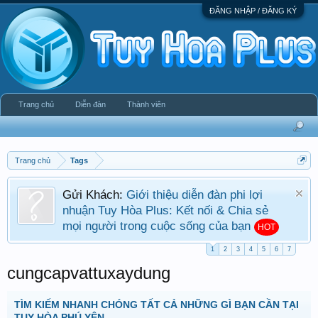
ĐĂNG NHẬP / ĐĂNG KÝ
Trang chủ
Diễn đàn
Thành viên
Trang chủ
Tags
Gửi Khách:
Giới thiệu diễn đàn phi lợi
nhuận Tuy Hòa Plus: Kết nối & Chia sẻ
mọi người trong cuộc sống của bạn
HOT
1
2
3
4
5
6
7
cungcapvattuxaydung
TÌM KIẾM NHANH CHÓNG TẤT CẢ NHỮNG GÌ BẠN CẦN TẠI
TUY HÒA PHÚ YÊN