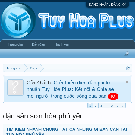
ĐĂNG NHẬP / ĐĂNG KÝ
Trang chủ
Diễn đàn
Thành viên
Trang chủ
Tags
Gửi Khách:
Giới thiệu diễn đàn phi lợi
nhuận Tuy Hòa Plus: Kết nối & Chia sẻ
mọi người trong cuộc sống của bạn
HOT
1
2
3
4
5
6
7
đặc sản sơn hòa phú yên
TÌM KIẾM NHANH CHÓNG TẤT CẢ NHỮNG GÌ BẠN CẦN TẠI
TUY HÒA PHÚ YÊN