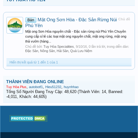
Mật Ong Sơn Hòa - Đặc Sản Rừng Núi
Chủ đề
Bán
Phú Yên
Mật ong Sơn Hòa nguyên chất - Đặc sản rừng núi Phú Yên Chuyên
cung cấp sỉ lẻ các loại mật ong nguyên chất, mật ong rừng, mật ong
thả vườn (hàng...
Chủ đề bởi:
Tuy Hòa Specialities
,
9/10/16
, 0 lần trả lời, trong diễn đàn:
Đặc Sản, Nông Sản, Hải Sản, Quà Lưu Niệm
Hiển thị kết quả từ 1 đến 1 của 1
THÀNH VIÊN ĐANG ONLINE
,
,
,
Tuy Hòa Plus
autobotf1
Hieu51232
huynhhao
Tổng Số Người Đang Truy Cập: 48,620 (Thành Viên: 14, Banned:
-4,011, Khách: 44,605)