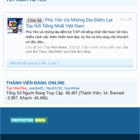
Phú Yên Và Những Địa Điểm Lọt
Chủ đề
Chia Sẻ
Top Nổi Tiếng Nhất Việt Nam
Phú Yên và những địa điểm lọt TOP nổi tiếng nhất Việt Nam Sở hữu
nhiều cảnh sắc thiên nhiên tươi đẹp, kỳ thú và kho tàng văn hóa lịch
sử độc đáo,...
Chủ đề bởi:
Tuy Hòa News
,
2/11/16
, 0 lần trả lời, trong diễn đàn:
Du
Lịch Ẩm Thực, Địa Điểm Vui Chơi Ăn Uống
Hiển thị kết quả từ 1 đến 1 của 1
THÀNH VIÊN ĐANG ONLINE
,
,
,
Tuy Hòa Plus
autobotf1
Hieu51232
huynhhao
Tổng Số Người Đang Truy Cập: 48,487 (Thành Viên: 14, Banned:
-3,987, Khách: 44,496)