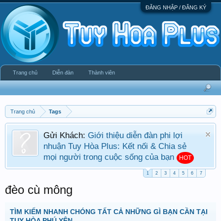
ĐĂNG NHẬP / ĐĂNG KÝ
Trang chủ
Diễn đàn
Thành viên
Trang chủ
Tags
Gửi Khách:
Giới thiệu diễn đàn phi lợi
nhuận Tuy Hòa Plus: Kết nối & Chia sẻ
mọi người trong cuộc sống của bạn
HOT
1
2
3
4
5
6
7
đèo cù mông
TÌM KIẾM NHANH CHÓNG TẤT CẢ NHỮNG GÌ BẠN CẦN TẠI
TUY HÒA PHÚ YÊN