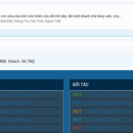
 sơn sửa,cửa kính cửa nhôm cửa sắt mới đẹp, tiện kinh doanh nhà hàng cafe, cửa...
 Nhà Đất, Phòng Trọ, Nội Thất, Ngoại Thất
68, Khách: 44,756)
ĐỐI TÁC
rung Tâm Thương Mại
HOT
PhuYenTuyHoa.com
ung Tâm Giải Trí
HOT
Bất Động Sản Tuy Hòa
t Boy & Hot Girl
HOT
Bất Động Sản Phú Yên
u Lịch & Ẩm Thực
HOT
Nhà Đất Tuy Hòa
uyển Dụng & Việc Làm
HOT
Nhà Đất Phú Yên