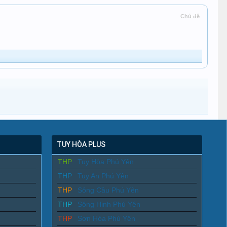
Chủ đề
TUY HÒA PLUS
THP
Tuy Hòa Phú Yên
THP
Tuy An Phú Yên
THP
Sông Cầu Phú Yên
THP
Sông Hinh Phú Yên
THP
Sơn Hòa Phú Yên