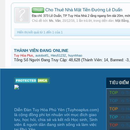
Cho Thuê Nhà Mặt Tiền Đường Lê Duẩn
Thuê
Địa chỉ: 373 Lê Duẩn, TP Tuy Hòa Nhà 2 tầng ngang 5m dài 20m, mới
Chủ đề bởi:
Ms. Văn
,
20/12/16
, 1 lần trả lời, trong diễn đàn:
Mặt Bằng,
Hiển thị kết quả từ 1 đến 1 của 1
THÀNH VIÊN ĐANG ONLINE
,
,
,
Tuy Hòa Plus
autobotf1
Hieu51232
huynhhao
Tổng Số Người Đang Truy Cập: 48,628 (Thành Viên: 14, Banned: -3,8
TIÊU ĐIỂM
TOP
T
TOP
Tr
TOP
Ho
Diễn Đàn Tuy Hòa Phú Yên (Tuyhoaplus.com)
là cộng đồng phi lợi nhuận với mục đích giao
TOP
D
lưu, học hỏi, chia sẻ và kết nối Học sinh, Sinh
viên & người dân đang sinh sống và làm việc
TOP
T
tại Phú Yên