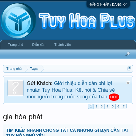
ĐĂNG NHẬP / ĐĂNG KÝ
Trang chủ
Diễn đàn
Thành viên
Trang chủ
Tags
Gửi Khách:
Giới thiệu diễn đàn phi lợi
nhuận Tuy Hòa Plus: Kết nối & Chia sẻ
mọi người trong cuộc sống của bạn
HOT
1
2
3
4
5
6
7
gia hòa phát
TÌM KIẾM NHANH CHÓNG TẤT CẢ NHỮNG GÌ BẠN CẦN TẠI
TUY HÒA PHÚ YÊN