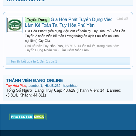
Gia Hòa Phát Tuyển Dụng Việc
Chủ đề
Tuyển Dụng
Làm Kế Toán Tại Tuy Hòa Phú Yên
Gia Hòa Phát tuyển dụng việc làm kế toán tại Tuy Hòa Phú Yên Cần
Tuyển 2 nhân viên kế toán lương tháng ổn định ( ưu tiên có kinh
nghiệm ) Cty Gia...
Chủ đề bởi:
Tuy Hòa Plus
,
16/7/16
, 14 lần trả lời, trong diễn đàn:
Tuyển Dụng Nhân Sự - Tìm Kiếm Việc Làm
Hiển thị kết quả từ 1 đến 1 của 1
THÀNH VIÊN ĐANG ONLINE
,
,
,
Tuy Hòa Plus
autobotf1
Hieu51232
huynhhao
Tổng Số Người Đang Truy Cập: 48,629 (Thành Viên: 14, Banned:
-3,814, Khách: 44,811)