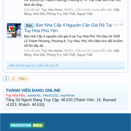
chỉ: 28/11B Lê Thành Phương, Phường 8, TP Tuy Hòa, tỉnh Phú Yên.
Nhà rất rộng...
Chủ đề bởi:
Tuy Hòa News
,
8/9/16
, 1 lần trả lời, trong diễn đàn:
Mặt
Bằng, Nhà Đất, Phòng Trọ, Nội Thất, Ngoại Thất
Bán Nhà Cấp 4 Nguyên Căn Giá Rẻ Tại
Chủ đề
Bán
Tuy Hòa Phú Yên
Bán nhà Cấp 4 nguyên căn giá rẻ tại Tuy Hòa Phú Yên Địa chỉ :83/8
Lê Thành Phương, Phường 8, Tuy Hòa, Phú Yên Diện tích đất 5x20m.
Sổ Đỏ đầy đủ....
Chủ đề bởi:
Tuy Hòa News
,
8/9/16
, 0 lần trả lời, trong diễn đàn:
Mặt
Bằng, Nhà Đất, Phòng Trọ, Nội Thất, Ngoại Thất
Hiển thị kết quả từ 1 đến 30 của 35
1
2
Tiếp >
THÀNH VIÊN ĐANG ONLINE
,
,
,
Tuy Hòa Plus
autobotf1
Hieu51232
huynhhao
Tổng Số Người Đang Truy Cập: 48,633 (Thành Viên: 14, Banned:
-4,013, Khách: 44,616)