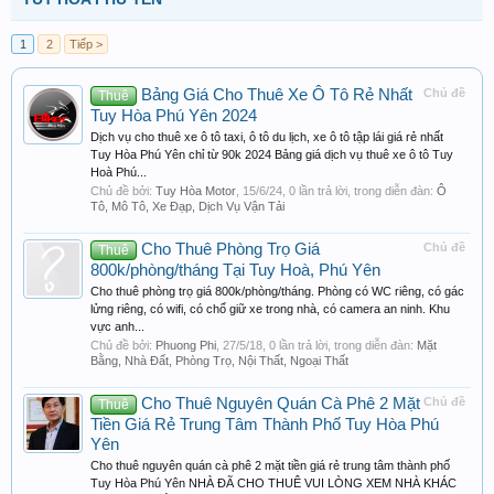
1
2
Tiếp >
Bảng Giá Cho Thuê Xe Ô Tô Rẻ Nhất
Chủ đề
Thuê
Tuy Hòa Phú Yên 2024
Dịch vụ cho thuê xe ô tô taxi, ô tô du lịch, xe ô tô tập lái giá rẻ nhất
Tuy Hòa Phú Yên chỉ từ 90k 2024 Bảng giá dịch vụ thuê xe ô tô Tuy
Hoà Phú...
Chủ đề bởi:
Tuy Hòa Motor
,
15/6/24
, 0 lần trả lời, trong diễn đàn:
Ô
Tô, Mô Tô, Xe Đạp, Dịch Vụ Vận Tải
Cho Thuê Phòng Trọ Giá
Chủ đề
Thuê
800k/phòng/tháng Tại Tuy Hoà, Phú Yên
Cho thuê phòng trọ giá 800k/phòng/tháng. Phòng có WC riêng, có gác
lửng riêng, có wifi, có chổ giữ xe trong nhà, có camera an ninh. Khu
vực anh...
Chủ đề bởi:
Phuong Phi
,
27/5/18
, 0 lần trả lời, trong diễn đàn:
Mặt
Bằng, Nhà Đất, Phòng Trọ, Nội Thất, Ngoại Thất
Cho Thuê Nguyên Quán Cà Phê 2 Mặt
Chủ đề
Thuê
Tiền Giá Rẻ Trung Tâm Thành Phố Tuy Hòa Phú
Yên
Cho thuê nguyên quán cà phê 2 mặt tiền giá rẻ trung tâm thành phố
Tuy Hòa Phú Yên NHÀ ĐÃ CHO THUÊ VUI LÒNG XEM NHÀ KHÁC