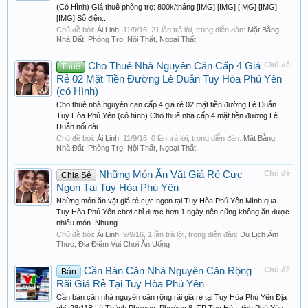
(Có Hình) Giá thuê phòng trọ: 800k/tháng [IMG] [IMG] [IMG] [IMG]
[IMG] Số điện...
Chủ đề bởi:
Ái Linh
,
11/9/16
, 21 lần trả lời, trong diễn đàn:
Mặt Bằng,
Nhà Đất, Phòng Trọ, Nội Thất, Ngoại Thất
Cho Thuê Nhà Nguyên Căn Cấp 4 Giá
Chủ đề
Thuê
Rẻ 02 Mặt Tiền Đường Lê Duẫn Tuy Hòa Phú Yên
(có Hình)
Cho thuê nhà nguyên căn cấp 4 giá rẻ 02 mặt tiền đường Lê Duẫn
Tuy Hòa Phú Yên (có hình) Cho thuê nhà cấp 4 mặt tiền đường Lê
Duẫn nối dài...
Chủ đề bởi:
Ái Linh
,
11/9/16
, 0 lần trả lời, trong diễn đàn:
Mặt Bằng,
Nhà Đất, Phòng Trọ, Nội Thất, Ngoại Thất
Những Món Ăn Vặt Giá Rẻ Cực
Chủ đề
Chia Sẻ
Ngon Tại Tuy Hòa Phú Yên
Những món ăn vặt giá rẻ cực ngon tại Tuy Hòa Phú Yên Mình qua
Tuy Hòa Phú Yên chơi chỉ được hơn 1 ngày nên cũng không ăn được
nhiều món. Nhưng...
Chủ đề bởi:
Ái Linh
,
9/9/16
, 1 lần trả lời, trong diễn đàn:
Du Lịch Ẩm
Thực, Địa Điểm Vui Chơi Ăn Uống
Cần Bán Căn Nhà Nguyên Căn Rộng
Chủ đề
Bán
Rãi Giá Rẻ Tại Tuy Hòa Phú Yên
Cần bán căn nhà nguyên căn rộng rãi giá rẻ tại Tuy Hòa Phú Yên Địa