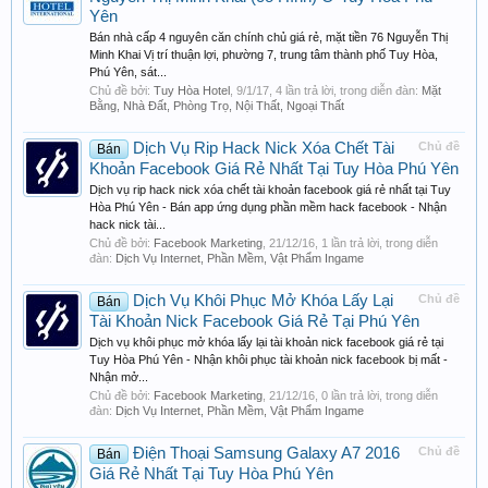
Yên
Bán nhà cấp 4 nguyên căn chính chủ giá rẻ, mặt tiền 76 Nguyễn Thị
Minh Khai Vị trí thuận lợi, phường 7, trung tâm thành phố Tuy Hòa,
Phú Yên, sát...
Chủ đề bởi:
Tuy Hòa Hotel
,
9/1/17
, 4 lần trả lời, trong diễn đàn:
Mặt
Bằng, Nhà Đất, Phòng Trọ, Nội Thất, Ngoại Thất
Dịch Vụ Rip Hack Nick Xóa Chết Tài
Chủ đề
Bán
Khoản Facebook Giá Rẻ Nhất Tại Tuy Hòa Phú Yên
Dịch vụ rip hack nick xóa chết tài khoản facebook giá rẻ nhất tại Tuy
Hòa Phú Yên - Bán app ứng dụng phần mềm hack facebook - Nhận
hack nick tài...
Chủ đề bởi:
Facebook Marketing
,
21/12/16
, 1 lần trả lời, trong diễn
đàn:
Dịch Vụ Internet, Phần Mềm, Vật Phẩm Ingame
Dịch Vụ Khôi Phục Mở Khóa Lấy Lại
Chủ đề
Bán
Tài Khoản Nick Facebook Giá Rẻ Tại Phú Yên
Dịch vụ khôi phục mở khóa lấy lại tài khoản nick facebook giá rẻ tại
Tuy Hòa Phú Yên - Nhận khôi phục tài khoản nick facebook bị mất -
Nhận mở...
Chủ đề bởi:
Facebook Marketing
,
21/12/16
, 0 lần trả lời, trong diễn
đàn:
Dịch Vụ Internet, Phần Mềm, Vật Phẩm Ingame
Điện Thoại Samsung Galaxy A7 2016
Chủ đề
Bán
Giá Rẻ Nhất Tại Tuy Hòa Phú Yên