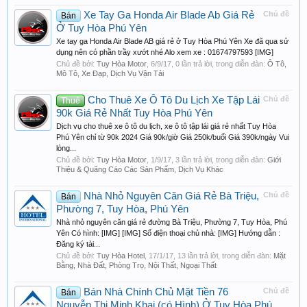
Xe Tay Ga Honda Air Blade Ab Giá Rẻ
Chủ đề
Bán
Ở Tuy Hòa Phú Yên
Xe tay ga Honda Air Blade AB giá rẻ ở Tuy Hòa Phú Yên Xe đã qua sử
dụng nên có phần trầy xướt nhé Alo xem xe : 01674797593 [IMG]
Chủ đề bởi:
Tuy Hòa Motor
,
6/9/17
, 0 lần trả lời, trong diễn đàn:
Ô Tô,
Mô Tô, Xe Đạp, Dịch Vụ Vận Tải
Cho Thuê Xe Ô Tô Du Lịch Xe Tập Lái
Chủ đề
Thuê
90k Giá Rẻ Nhất Tuy Hòa Phú Yên
Dịch vụ cho thuê xe ô tô du lịch, xe ô tô tập lái giá rẻ nhất Tuy Hòa
Phú Yên chỉ từ 90k 2024 Giá 90k/giờ Giá 250k/buổi Giá 390k/ngày Vui
lòng...
Chủ đề bởi:
Tuy Hòa Motor
,
1/9/17
, 3 lần trả lời, trong diễn đàn:
Giới
Thiệu & Quãng Cáo Các Sản Phẩm, Dịch Vụ Khác
Nhà Nhỏ Nguyên Căn Giá Rẻ Bà Triệu,
Chủ đề
Bán
Phường 7, Tuy Hòa, Phú Yên
Nhà nhỏ nguyên căn giá rẻ đường Bà Triệu, Phường 7, Tuy Hòa, Phú
Yên Có hình: [IMG] [IMG] Số điện thoại chủ nhà: [IMG] Hướng dẫn :
Đăng ký tài...
Chủ đề bởi:
Tuy Hòa Hotel
,
17/1/17
, 13 lần trả lời, trong diễn đàn:
Mặt
Bằng, Nhà Đất, Phòng Trọ, Nội Thất, Ngoại Thất
Bán Nhà Chính Chủ Mặt Tiền 76
Chủ đề
Bán
Nguyễn Thị Minh Khai (có Hình) Ở Tuy Hòa Phú