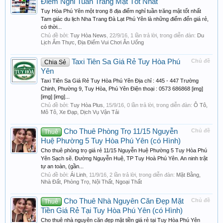
Điểm Nghỉ Tuần Trăng Mật Tốt Nhất
Tuy Hòa Phú Yên một trong 8 địa điểm nghỉ tuần trăng mật tốt nhất
Tam giác du lịch Nha Trang Đà Lạt Phú Yên là những điểm đến giá rẻ,
có thời...
Chủ đề bởi:
Tuy Hòa News
,
22/9/16
, 1 lần trả lời, trong diễn đàn:
Du
Lịch Ẩm Thực, Địa Điểm Vui Chơi Ăn Uống
Taxi Tiên Sa Giá Rẻ Tuy Hòa Phú
Chủ đề
Chia Sẻ
Yên
Taxi Tiên Sa Giá Rẻ Tuy Hòa Phú Yên Địa chỉ : 445 - 447 Trường
Chinh, Phường 9, Tuy Hòa, Phú Yên Điện thoại : 0573 686868 [img]
[img] [img]...
Chủ đề bởi:
Tuy Hòa Plus
,
15/9/16
, 0 lần trả lời, trong diễn đàn:
Ô Tô,
Mô Tô, Xe Đạp, Dịch Vụ Vận Tải
Cho Thuê Phòng Trọ 11/15 Nguyễn
Chủ đề
Thuê
Huệ Phường 5 Tuy Hòa Phú Yên (có Hình)
Cho thuê phòng trọ giá rẻ 11/15 Nguyễn Huệ Phường 5 Tuy Hòa Phú
Yên Sạch sẽ. Đường Nguyễn Huệ, TP Tuy Hoà Phú Yên. An ninh trật
tự an toàn, (gần...
Chủ đề bởi:
Ái Linh
,
11/9/16
, 2 lần trả lời, trong diễn đàn:
Mặt Bằng,
Nhà Đất, Phòng Trọ, Nội Thất, Ngoại Thất
Cho Thuê Nhà Nguyên Căn Đẹp Mặt
Chủ đề
Thuê
Tiền Giá Rẻ Tại Tuy Hòa Phú Yên (có Hình)
Cho thuê nhà nguyên căn đẹp mặt tiền giá rẻ tại Tuy Hòa Phú Yên