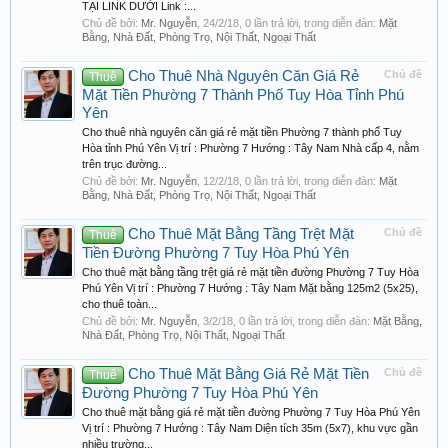
TẠI LINK DƯỚI Link :...
Chủ đề bởi:
Mr. Nguyễn
,
24/2/18
, 0 lần trả lời, trong diễn đàn:
Mặt
Bằng, Nhà Đất, Phòng Trọ, Nội Thất, Ngoại Thất
Cho Thuê Nhà Nguyên Căn Giá Rẻ
Chủ đề
Thuê
Mặt Tiền Phường 7 Thành Phố Tuy Hòa Tỉnh Phú
Yên
Cho thuê nhà nguyên căn giá rẻ mặt tiền Phường 7 thành phố Tuy
Hòa tỉnh Phú Yên Vị trí : Phường 7 Hướng : Tây Nam Nhà cấp 4, nằm
trên trục đường...
Chủ đề bởi:
Mr. Nguyễn
,
12/2/18
, 0 lần trả lời, trong diễn đàn:
Mặt
Bằng, Nhà Đất, Phòng Trọ, Nội Thất, Ngoại Thất
Cho Thuê Mặt Bằng Tầng Trệt Mặt
Chủ đề
Thuê
Tiền Đường Phường 7 Tuy Hòa Phú Yên
Cho thuê mặt bằng tầng trệt giá rẻ mặt tiền đường Phường 7 Tuy Hòa
Phú Yên Vị trí : Phường 7 Hướng : Tây Nam Mặt bằng 125m2 (5x25),
cho thuê toàn...
Chủ đề bởi:
Mr. Nguyễn
,
3/2/18
, 0 lần trả lời, trong diễn đàn:
Mặt Bằng,
Nhà Đất, Phòng Trọ, Nội Thất, Ngoại Thất
Cho Thuê Mặt Bằng Giá Rẻ Mặt Tiền
Chủ đề
Thuê
Đường Phường 7 Tuy Hòa Phú Yên
Cho thuê mặt bằng giá rẻ mặt tiền đường Phường 7 Tuy Hòa Phú Yên
Vị trí : Phường 7 Hướng : Tây Nam Diện tích 35m (5x7), khu vực gần
nhiều trường...