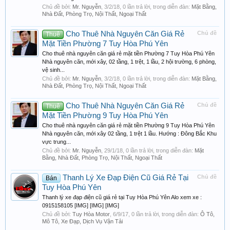
Chủ đề bởi:
Mr. Nguyễn
,
3/2/18
, 0 lần trả lời, trong diễn đàn:
Mặt Bằng,
Nhà Đất, Phòng Trọ, Nội Thất, Ngoại Thất
Cho Thuê Nhà Nguyên Căn Giá Rẻ
Chủ đề
Thuê
Mặt Tiền Phường 7 Tuy Hòa Phú Yên
Cho thuê nhà nguyên căn giá rẻ mặt tiền Phường 7 Tuy Hòa Phú Yên
Nhà nguyên căn, mới xây, 02 tầng, 1 trệt, 1 lầu, 2 hội trường, 6 phòng,
vệ sinh...
Chủ đề bởi:
Mr. Nguyễn
,
3/2/18
, 0 lần trả lời, trong diễn đàn:
Mặt Bằng,
Nhà Đất, Phòng Trọ, Nội Thất, Ngoại Thất
Cho Thuê Nhà Nguyên Căn Giá Rẻ
Chủ đề
Thuê
Mặt Tiền Phường 9 Tuy Hòa Phú Yên
Cho thuê nhà nguyên căn giá rẻ mặt tiền Phường 9 Tuy Hòa Phú Yên
Nhà nguyên căn, mới xây 02 tầng, 1 trệt 1 lầu. Hướng : Đông Bắc Khu
vực trung...
Chủ đề bởi:
Mr. Nguyễn
,
29/1/18
, 0 lần trả lời, trong diễn đàn:
Mặt
Bằng, Nhà Đất, Phòng Trọ, Nội Thất, Ngoại Thất
Thanh Lý Xe Đạp Điện Cũ Giá Rẻ Tại
Chủ đề
Bán
Tuy Hòa Phú Yên
Thanh lý xe đạp điện cũ giá rẻ tại Tuy Hòa Phú Yên Alo xem xe :
0915158105 [IMG] [IMG] [IMG]
Chủ đề bởi:
Tuy Hòa Motor
,
6/9/17
, 0 lần trả lời, trong diễn đàn:
Ô Tô,
Mô Tô, Xe Đạp, Dịch Vụ Vận Tải