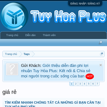
ĐĂNG NHẬP / ĐĂNG KÝ
Trang chủ
Diễn đàn
Thành viên
Trang chủ
Tags
Gửi Khách:
Giới thiệu diễn đàn phi lợi
nhuận Tuy Hòa Plus: Kết nối & Chia sẻ
mọi người trong cuộc sống của bạn
HOT
1
2
3
4
5
6
7
giá rẻ
TÌM KIẾM NHANH CHÓNG TẤT CẢ NHỮNG GÌ BẠN CẦN TẠI
TUY HÒA PHÚ YÊN