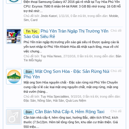
Điện thoại Samsung Galaxy A7 2016 giá rẻ nhất tại Tuy Hòa Phú Yên
CPU: Exynos 7580 8 nhân 64-bit RAM: 3 GB Bộ nhớ trong: 16 GB Hỗ
trợ thẻ nhớ:...
Chủ đề bởi:
Jindo Katori
,
1/11/16
, 0 lần trả lời, trong diễn đàn:
Mobile,
Sim, Card
Phú Yên Tràn Ngập Thị Trường Yến
Chủ đề
Tin Tức
Sào Giá Siêu Rẻ
Phú Yên tràn ngập thị trường yến sào giá siêu rẻ Được quảng cáo là
yến tươi nhập từ Phú Yên Khánh Hòa đã nhặt sạch lông, mua về chỉ
việc chưng...
Chủ đề bởi:
Tuy Hòa News
,
27/10/16
, 0 lần trả lời, trong diễn đàn:
Bản
Tin Mỗi Ngày
Mật Ong Sơn Hòa - Đặc Sản Rừng Núi
Chủ đề
Bán
Phú Yên
Mật ong Sơn Hòa nguyên chất - Đặc sản rừng núi Phú Yên Chuyên
cung cấp sỉ lẻ các loại mật ong nguyên chất, mật ong rừng, mật ong
thả vườn (hàng...
Chủ đề bởi:
Tuy Hòa Specialities
,
9/10/16
, 0 lần trả lời, trong diễn đàn:
Đặc Sản, Nông Sản, Hải Sản, Quà Lưu Niệm
Cần Bán Nhà Cấp 4, Hẻm Rộng Taxi
Chủ đề
Bán
Cần bán nhà cấp 4, hẻm rộng taxi, hướng Bắc, diện tích 97m2, kích
thước (7.5x13)m. Hẻm bê tông rộng 5m, khu dân cư thân thiện. Giá
550 triệu....