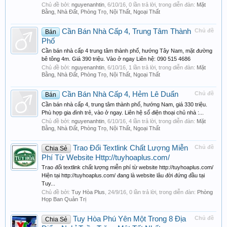
Chủ đề bởi:
nguyenanhtin
,
6/10/16
, 0 lần trả lời, trong diễn đàn:
Mặt
Bằng, Nhà Đất, Phòng Trọ, Nội Thất, Ngoại Thất
Cần Bán Nhà Cấp 4, Trung Tâm Thành
Chủ đề
Bán
Phố
Cần bán nhà cấp 4 trung tâm thành phố, hướng Tây Nam, mặt đường
bê tông 4m. Giá 390 triệu. Vào ở ngay Liên hệ: 090 515 4686
Chủ đề bởi:
nguyenanhtin
,
6/10/16
, 1 lần trả lời, trong diễn đàn:
Mặt
Bằng, Nhà Đất, Phòng Trọ, Nội Thất, Ngoại Thất
Cần Bán Nhà Cấp 4, Hẻm Lê Duẩn
Chủ đề
Bán
Cần bán nhà cấp 4, trung tâm thành phố, hướng Nam, giá 330 triệu.
Phù hợp gia đình trẻ, vào ở ngay. Liên hệ số điện thoại chủ nhà :...
Chủ đề bởi:
nguyenanhtin
,
6/10/16
, 4 lần trả lời, trong diễn đàn:
Mặt
Bằng, Nhà Đất, Phòng Trọ, Nội Thất, Ngoại Thất
Trao Đổi Textlink Chất Lượng Miễn
Chủ đề
Chia Sẻ
Phí Từ Website Http://tuyhoaplus.com/
Trao đổi textlink chất lượng miễn phí từ website http://tuyhoaplus.com/
Hiện tại http://tuyhoaplus.com/ đang là website lâu đời đứng đầu tại
Tuy...
Chủ đề bởi:
Tuy Hòa Plus
,
24/9/16
, 0 lần trả lời, trong diễn đàn:
Phòng
Họp Ban Quản Trị
Tuy Hòa Phú Yên Một Trong 8 Địa
Chủ đề
Chia Sẻ