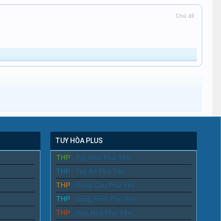
Chủ đề
TUY HÒA PLUS
THP
Tuy Hòa Phú Yên
THP
Tuy An Phú Yên
THP
Sông Cầu Phú Yên
THP
Sông Hinh Phú Yên
THP
Sơn Hòa Phú Yên