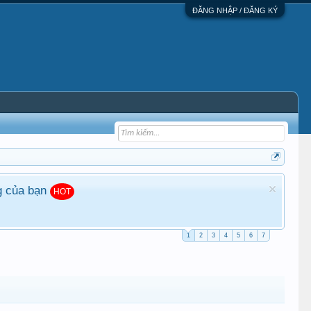
ĐĂNG NHẬP / ĐĂNG KÝ
g của bạn
HOT
1
2
3
4
5
6
7