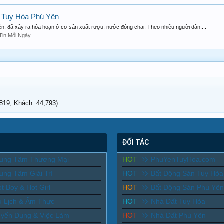
 Tuy Hòa Phú Yên
, đã xảy ra hỏa hoạn ở cơ sản xuất rượu, nước đóng chai. Theo nhiều người dân,...
Tin Mỗi Ngày
19, Khách: 44,793)
ĐỐI TÁC
rung Tâm Thương Mại
HOT
PhuYenTuyHoa.com
ung Tâm Giải Trí
HOT
Bất Động Sản Tuy Hòa
t Boy & Hot Girl
HOT
Bất Động Sản Phú Yên
u Lịch & Ẩm Thực
HOT
Nhà Đất Tuy Hòa
uyển Dụng & Việc Làm
HOT
Nhà Đất Phú Yên