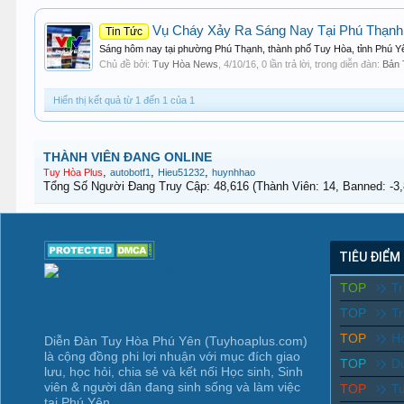
Vụ Cháy Xảy Ra Sáng Nay Tại Phú Thạnh
Tin Tức
Sáng hôm nay tại phường Phú Thạnh, thành phố Tuy Hòa, tỉnh Phú Yên
Chủ đề bởi:
Tuy Hòa News
,
4/10/16
, 0 lần trả lời, trong diễn đàn:
Bản 
Hiển thị kết quả từ 1 đến 1 của 1
THÀNH VIÊN ĐANG ONLINE
,
,
,
Tuy Hòa Plus
autobotf1
Hieu51232
huynhhao
Tổng Số Người Đang Truy Cập: 48,616 (Thành Viên: 14, Banned: -3,8
TIÊU ĐIỂM
TOP
T
TOP
Tr
TOP
Ho
Diễn Đàn Tuy Hòa Phú Yên (Tuyhoaplus.com)
là cộng đồng phi lợi nhuận với mục đích giao
TOP
D
lưu, học hỏi, chia sẻ và kết nối Học sinh, Sinh
viên & người dân đang sinh sống và làm việc
TOP
T
tại Phú Yên