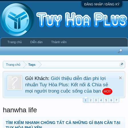
ĐĂNG NHẬP / ĐĂNG KÝ
Trang chủ
Diễn đàn
Thành viên
Trang chủ
Tags
Gửi Khách:
Giới thiệu diễn đàn phi lợi
nhuận Tuy Hòa Plus: Kết nối & Chia sẻ
mọi người trong cuộc sống của bạn
HOT
1
2
3
4
5
6
7
hanwha life
TÌM KIẾM NHANH CHÓNG TẤT CẢ NHỮNG GÌ BẠN CẦN TẠI
TUY HÒA PHÚ YÊN