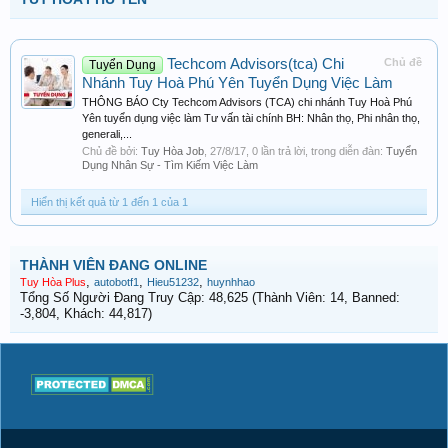
Techcom Advisors(tca) Chi
Chủ đề
Tuyển Dụng
Nhánh Tuy Hoà Phú Yên Tuyển Dụng Việc Làm
THÔNG BÁO Cty Techcom Advisors (TCA) chi nhánh Tuy Hoà Phú
Yên tuyển dụng việc làm Tư vấn tài chính BH: Nhân thọ, Phi nhân thọ,
generali,...
Chủ đề bởi:
Tuy Hòa Job
,
27/8/17
, 0 lần trả lời, trong diễn đàn:
Tuyển
Dụng Nhân Sự - Tìm Kiếm Việc Làm
Hiển thị kết quả từ 1 đến 1 của 1
THÀNH VIÊN ĐANG ONLINE
,
,
,
Tuy Hòa Plus
autobotf1
Hieu51232
huynhhao
Tổng Số Người Đang Truy Cập: 48,625 (Thành Viên: 14, Banned:
-3,804, Khách: 44,817)