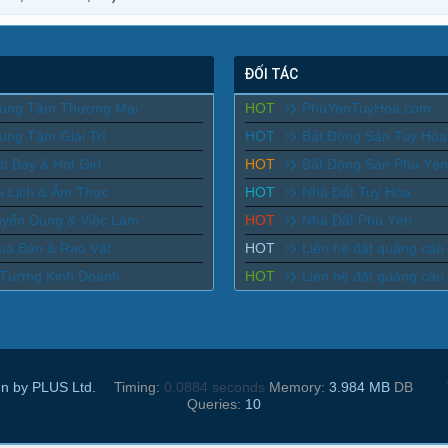
ĐỐI TÁC
rung Tâm Thương Mại
HOT
PhuYenTuyHoa.com
ung Tâm Giải Trí
HOT
Bất Động Sản Tuy Hòa
t Boy & Hot Girl
HOT
Bất Động Sản Phú Yên
u Lịch & Ẩm Thực
HOT
Nhà Đất Tuy Hòa
uyển Dụng & Việc Làm
HOT
Nhà Đất Phú Yên
ua Bán & Rao Vặt
HOT
Liên hệ đặt quảng cáo
 Tưởng Kinh Doanh
HOT
Liên hệ đặt quảng cáo
n by PLUS Ltd.
Timing:
0.0884 seconds
Memory:
3.984 MB
DB
Queries:
10