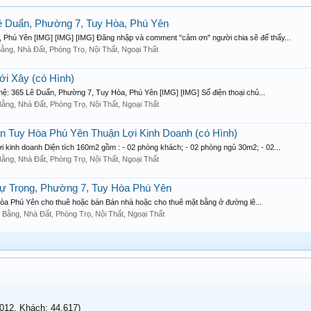
ê Duẩn, Phường 7, Tuy Hòa, Phú Yên
, Phú Yên [IMG] [IMG] [IMG] Đăng nhập và comment "cảm ơn" người chia sẽ để thấy...
ằng, Nhà Đất, Phòng Trọ, Nội Thất, Ngoại Thất
i Xây (có Hình)
 hệ: 365 Lê Duẩn, Phường 7, Tuy Hòa, Phú Yên [IMG] [IMG] Số điện thoại chủ...
ằng, Nhà Đất, Phòng Trọ, Nội Thất, Ngoại Thất
 Tuy Hòa Phú Yên Thuận Lợi Kinh Doanh (có Hình)
 kinh doanh Diện tích 160m2 gồm : - 02 phòng khách; - 02 phòng ngủ 30m2; - 02...
ằng, Nhà Đất, Phòng Trọ, Nội Thất, Ngoại Thất
ự Trọng, Phường 7, Tuy Hòa Phú Yên
Phú Yên cho thuê hoặc bán Bán nhà hoặc cho thuê mặt bằng ở đường lê...
 Bằng, Nhà Đất, Phòng Trọ, Nội Thất, Ngoại Thất
12, Khách: 44,617)