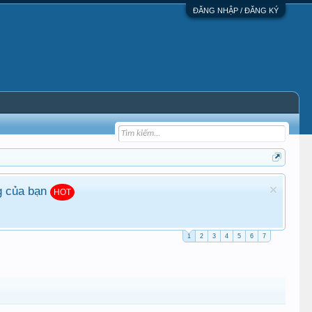
ĐĂNG NHẬP / ĐĂNG KÝ
g của bạn
HOT
1
2
3
4
5
6
7