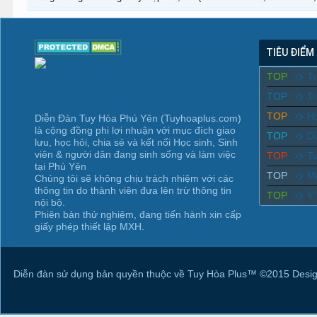
TIÊU ĐIỂM
TOP
T
TOP
Tr
TOP
Ho
Diễn Đàn Tuy Hòa Phú Yên (Tuyhoaplus.com)
là cộng đồng phi lợi nhuận với mục đích giao
TOP
D
lưu, học hỏi, chia sẻ và kết nối Học sinh, Sinh
viên & người dân đang sinh sống và làm việc
TOP
T
tại Phú Yên
TOP
M
Chúng tôi sẽ không chịu trách nhiệm với các
thông tin do thành viên đưa lên trừ thông tin
TOP
Ý
nội bộ.
Phiên bản thử nghiệm, đang tiến hành xin cấp
giấy phép thiết lập MXH.
Diễn đàn sử dụng bản quyền thuộc về Tuy Hòa Plus™ ©2015 Desig