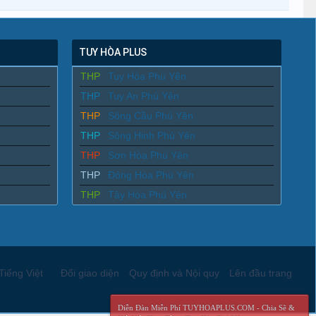
TUY HÒA PLUS
THP
Tuy Hòa Phú Yên
THP
Tuy An Phú Yên
THP
Sông Cầu Phú Yên
THP
Sông Hinh Phú Yên
THP
Sơn Hòa Phú Yên
THP
Đông Hòa Phú Yên
THP
Tây Hòa Phú Yên
Tiếng Việt
Đổi giao diện
Quy định và Nội quy
Lên đầu trang
Diễn Đàn Miễn Phí TUYHOAPLUS.COM - Chia Sẽ &