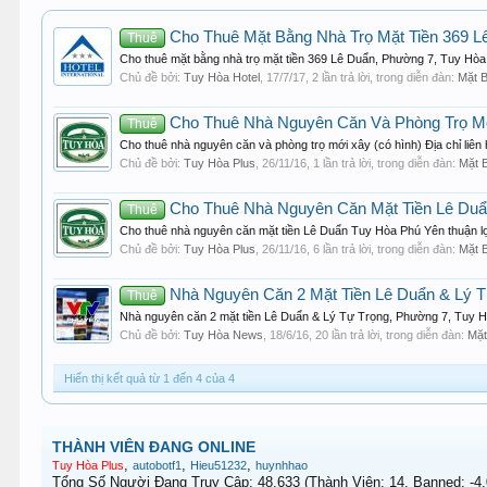
Cho Thuê Mặt Bằng Nhà Trọ Mặt Tiền 369 L
Thuê
Cho thuê mặt bằng nhà trọ mặt tiền 369 Lê Duẩn, Phường 7, Tuy Hòa
Chủ đề bởi:
Tuy Hòa Hotel
,
17/7/17
, 2 lần trả lời, trong diễn đàn:
Mặt B
Cho Thuê Nhà Nguyên Căn Và Phòng Trọ Mớ
Thuê
Cho thuê nhà nguyên căn và phòng trọ mới xây (có hình) Địa chỉ liên
Chủ đề bởi:
Tuy Hòa Plus
,
26/11/16
, 1 lần trả lời, trong diễn đàn:
Mặt B
Cho Thuê Nhà Nguyên Căn Mặt Tiền Lê Duẩn
Thuê
Cho thuê nhà nguyên căn mặt tiền Lê Duẩn Tuy Hòa Phú Yên thuận lợi
Chủ đề bởi:
Tuy Hòa Plus
,
26/11/16
, 6 lần trả lời, trong diễn đàn:
Mặt B
Nhà Nguyên Căn 2 Mặt Tiền Lê Duẩn & Lý T
Thuê
Nhà nguyên căn 2 mặt tiền Lê Duẩn & Lý Tự Trọng, Phường 7, Tuy Hòa 
Chủ đề bởi:
Tuy Hòa News
,
18/6/16
, 20 lần trả lời, trong diễn đàn:
Mặt
Hiển thị kết quả từ 1 đến 4 của 4
THÀNH VIÊN ĐANG ONLINE
,
,
,
Tuy Hòa Plus
autobotf1
Hieu51232
huynhhao
Tổng Số Người Đang Truy Cập: 48,633 (Thành Viên: 14, Banned: -4,0