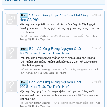
5 Công Dụng Tuyệt Vời Của Mật Ong
Chủ đề
Bán
Hoa Cà Phê
Mật ong hoa cà phê là đặc sản nổi tiếng của vùng đất Tây Nguyên.
Nơi đây sản sinh ra những giọt mật ong nguyên chất, mang món quà
sức khỏe tinh...
Chủ đề bởi:
VanLy661e7p
,
7/3/22
, 0 lần trả lời, trong diễn đàn:
Thời
Trang, Mỹ Phẩm, Tạp Hóa
Bán Mật Ong Rừng Nguyên Chất
Chủ đề
Bán
100%, Khai Thác Từ Thiên Nhiên
[IMG]Mật ong rừng nguyên chất có giá trị dinh dưỡng cao. Không
nuôi, không pha đường, không chất bảo quản. Cam kết 100% thiên
nhiên. Mật ong rừng...
Chủ đề bởi:
Thanh Vương
,
13/6/20
, 17 lần trả lời, trong diễn đàn:
Đặc
Sản, Nông Sản, Hải Sản, Quà Lưu Niệm
Bán Mật Ong Rừng Nguyên Chất
Chủ đề
Bán
100%, Khai Thác Từ Thiên Nhiên
Mật ong rừng nguyên chất có giá trị dinh dưỡng cao. Không nuôi,
không pha đường, không chất bảo quản. Cam kết 100% thiên nhiên.
Mật ong rừng...
Chủ đề bởi:
Thanh Vương
,
11/6/20
, 18 lần trả lời, trong diễn đàn:
Thời
Trang, Mỹ Phẩm, Tạp Hóa