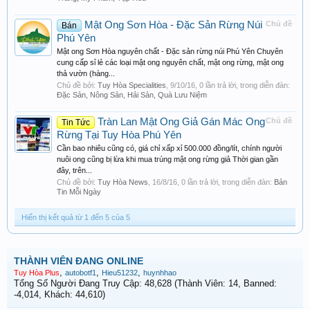
Mật Ong Sơn Hòa - Đặc Sản Rừng Núi
Chủ đề
Bán
Phú Yên
Mật ong Sơn Hòa nguyên chất - Đặc sản rừng núi Phú Yên Chuyên
cung cấp sỉ lẻ các loại mật ong nguyên chất, mật ong rừng, mật ong
thả vườn (hàng...
Chủ đề bởi:
Tuy Hòa Specialities
,
9/10/16
, 0 lần trả lời, trong diễn đàn:
Đặc Sản, Nông Sản, Hải Sản, Quà Lưu Niệm
Tràn Lan Mật Ong Giả Gán Mác Ong
Chủ đề
Tin Tức
Rừng Tại Tuy Hòa Phú Yên
Cần bao nhiêu cũng có, giá chỉ xấp xỉ 500.000 đồng/lít, chính người
nuôi ong cũng bị lừa khi mua trúng mật ong rừng giả Thời gian gần
đây, trên...
Chủ đề bởi:
Tuy Hòa News
,
16/8/16
, 0 lần trả lời, trong diễn đàn:
Bản
Tin Mỗi Ngày
Hiển thị kết quả từ 1 đến 5 của 5
THÀNH VIÊN ĐANG ONLINE
,
,
,
Tuy Hòa Plus
autobotf1
Hieu51232
huynhhao
Tổng Số Người Đang Truy Cập: 48,628 (Thành Viên: 14, Banned:
-4,014, Khách: 44,610)