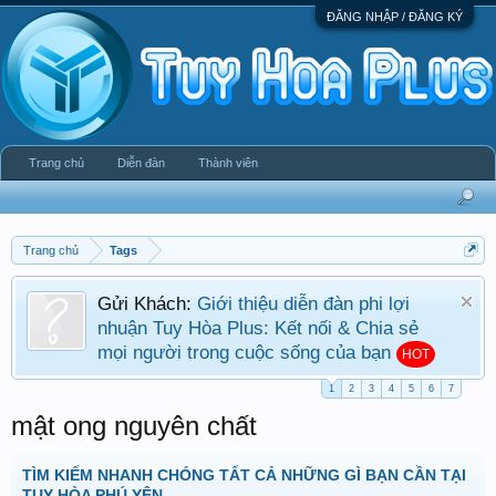
ĐĂNG NHẬP / ĐĂNG KÝ
Trang chủ
Diễn đàn
Thành viên
Trang chủ
Tags
Gửi Khách:
Giới thiệu diễn đàn phi lợi
nhuận Tuy Hòa Plus: Kết nối & Chia sẻ
mọi người trong cuộc sống của bạn
HOT
1
2
3
4
5
6
7
mật ong nguyên chất
TÌM KIẾM NHANH CHÓNG TẤT CẢ NHỮNG GÌ BẠN CẦN TẠI
TUY HÒA PHÚ YÊN