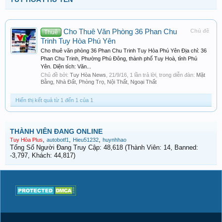
Cho Thuê Văn Phòng 36 Phan Chu
Chủ đề
Thuê
Trinh Tuy Hòa Phú Yên
Cho thuê văn phòng 36 Phan Chu Trinh Tuy Hòa Phú Yên Địa chỉ: 36
Phan Chu Trinh, Phường Phú Đông, thành phố Tuy Hoà, tỉnh Phú
Yên. Diện tích: Văn...
Chủ đề bởi:
Tuy Hòa News
,
21/9/16
, 1 lần trả lời, trong diễn đàn:
Mặt
Bằng, Nhà Đất, Phòng Trọ, Nội Thất, Ngoại Thất
Hiển thị kết quả từ 1 đến 1 của 1
THÀNH VIÊN ĐANG ONLINE
,
,
,
Tuy Hòa Plus
autobotf1
Hieu51232
huynhhao
Tổng Số Người Đang Truy Cập: 48,618 (Thành Viên: 14, Banned:
-3,797, Khách: 44,817)