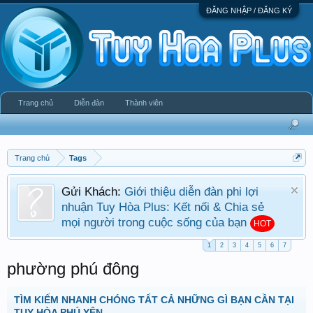
ĐĂNG NHẬP / ĐĂNG KÝ
Trang chủ
Diễn đàn
Thành viên
Trang chủ
Tags
Gửi Khách:
Giới thiệu diễn đàn phi lợi
nhuận Tuy Hòa Plus: Kết nối & Chia sẻ
mọi người trong cuộc sống của bạn
HOT
1
2
3
4
5
6
7
phường phú đông
TÌM KIẾM NHANH CHÓNG TẤT CẢ NHỮNG GÌ BẠN CẦN TẠI
TUY HÒA PHÚ YÊN